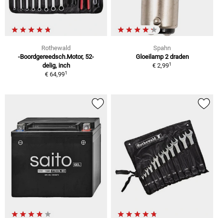
Rothewald
Spahn
-Boordgereedsch.Motor, 52-
Gloeilamp 2 draden
1
delig, inch
€ 2,99
1
€ 64,99