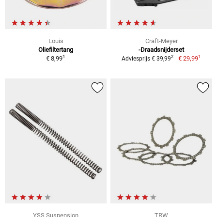
Louis
Craft-Meyer
Oliefiltertang
-Draadsnijderset
1
1
2
€ 8,99
€ 29,99
Adviesprijs € 39,99
YSS Suspension
TRW