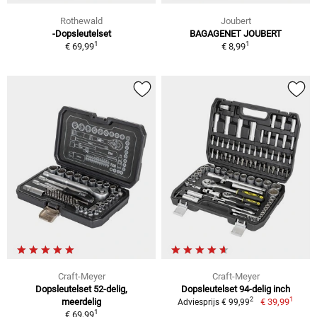
Rothewald
Joubert
-Dopsleutelset
BAGAGENET JOUBERT
1
1
€ 69,99
€ 8,99
Craft-Meyer
Craft-Meyer
Dopsleutelset 52-delig,
Dopsleutelset 94-delig inch
1
2
meerdelig
€ 39,99
Adviesprijs € 99,99
1
€ 69,99