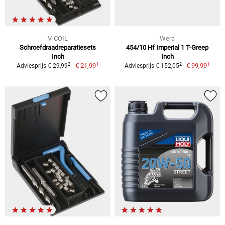
V-COIL
Wera
Schroefdraadreparatiesets
454/10 Hf Imperial 1 T-Greep
Inch
Inch
1
1
2
2
€ 21,99
€ 99,99
Adviesprijs € 29,99
Adviesprijs € 152,05