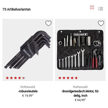
75 Artikelvarianten
Rothewald
Rothewald
-Inbussleutels
-Boordgereedsch.Motor, 52-
1
€ 19,99
delig, inch
1
€ 64,99