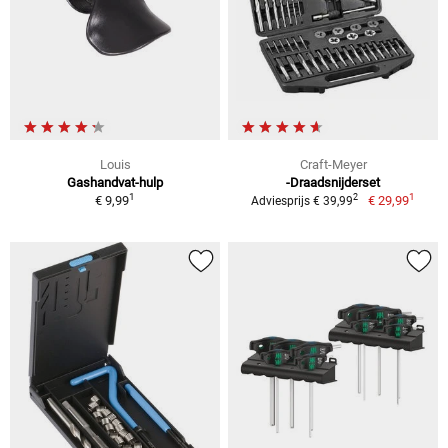
Louis
Craft-Meyer
Gashandvat-hulp
-Draadsnijderset
1
1
2
€ 9,99
€ 29,99
Adviesprijs € 39,99