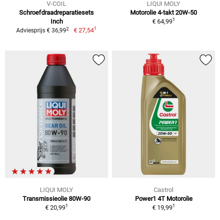
V-COIL
LIQUI MOLY
Schroefdraadreparatiesets
Motorolie 4-takt 20W-50
1
Inch
€ 64,99
1
2
€ 27,54
Adviesprijs € 36,99
LIQUI MOLY
Castrol
Transmissieolie 80W-90
Power1 4T Motorolie
1
1
€ 20,99
€ 19,99