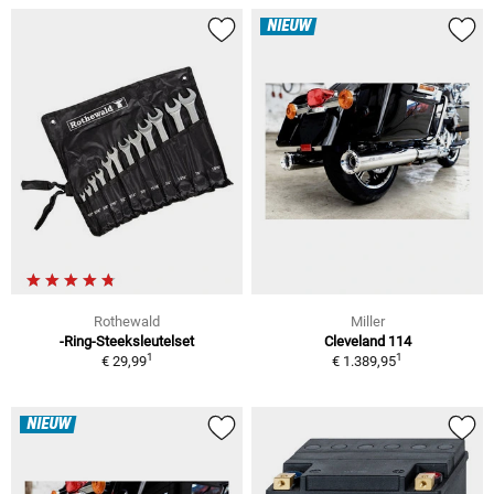
NIEUW
Rothewald
Miller
-Ring-Steeksleutelset
Cleveland 114
1
1
€ 29,99
€ 1.389,95
NIEUW