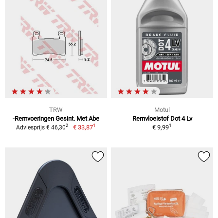
TRW
Motul
-Remvoeringen Gesint. Met Abe
Remvloeistof Dot 4 Lv
1
1
2
€ 33,87
€ 9,99
Adviesprijs € 46,30