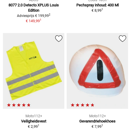
8077 2.0 Detecto XPLUS Louis
Pechspray inhoud: 400 Ml
1
Edition
€ 8,99
2
Adviesprijs € 199,99
1
€ 149,99
Moto112+
Moto112+
Veiligheidsvest
Gevarendriehoekhoes
1
1
€ 2,99
€ 7,99