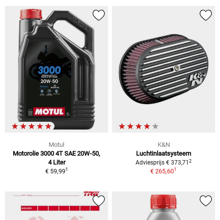
Motul
K&N
Motorolie 3000 4T SAE 20W-50,
Luchtinlaatsysteem
2
4 Liter
Adviesprijs € 373,71
1
1
€ 59,99
€ 265,60