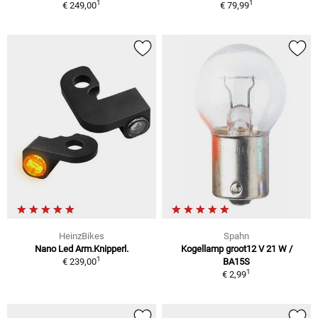
1
1
€ 249,00
€ 79,99
HeinzBikes
Spahn
Nano Led Arm.Knipperl.
Kogellamp groot12 V 21 W /
1
€ 239,00
BA15S
1
€ 2,99