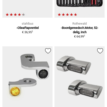
stahlbus
Rothewald
-Olieaftapventiel
-Boordgereedsch.Motor, 52-
1
€ 36,95
delig, inch
1
€ 64,99