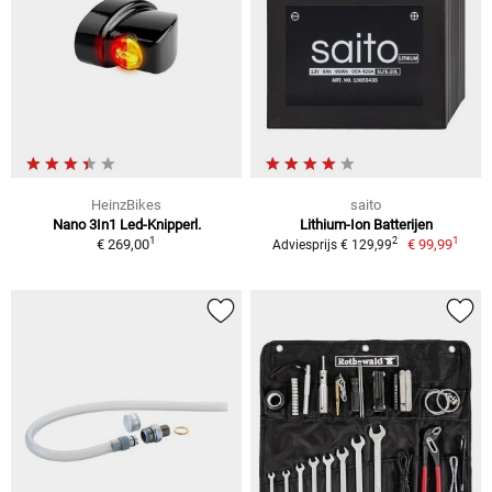
HeinzBikes
saito
Nano 3In1 Led-Knipperl.
Lithium-Ion Batterijen
1
1
2
€ 269,00
€ 99,99
Adviesprijs € 129,99