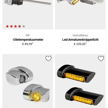
RR
HeinzBikes
-Olietemperatuurmeter
Led-Armaturenknipperlicht
1
1
€ 89,99
€ 239,00