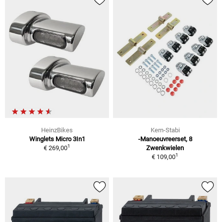
HeinzBikes
Kern-Stabi
Winglets Micro 3In1
-Manoeuvreerset, 8
1
€ 269,00
Zwenkwielen
1
€ 109,00