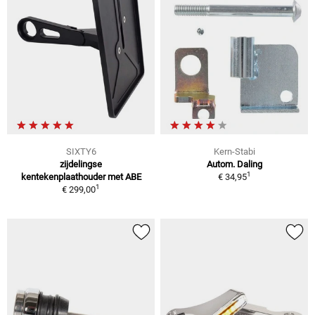
SIXTY6
Kern-Stabi
zijdelingse
Autom. Daling
1
kentekenplaathouder met ABE
€ 34,95
1
€ 299,00