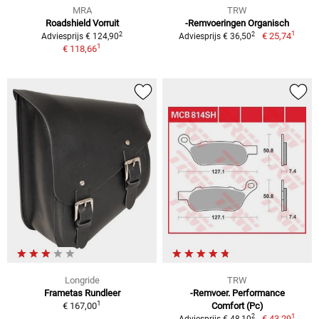
MRA
TRW
Roadshield Vorruit
-Remvoeringen Organisch
1
2
2
€ 25,74
Adviesprijs € 124,90
Adviesprijs € 36,50
1
€ 118,66
Longride
TRW
Frametas Rundleer
-Remvoer. Performance
1
€ 167,00
Comfort (Pc)
1
2
€ 43,29
Adviesprijs € 48,10