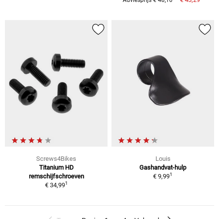
Screws4Bikes
Louis
Titanium HD
Gashandvat-hulp
1
remschijfschroeven
€ 9,99
1
€ 34,99