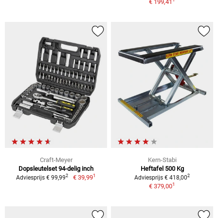
€ 199,41
Craft-Meyer
Kern-Stabi
Dopsleutelset 94-delig inch
Heftafel 500 Kg
1
2
2
€ 39,99
Adviesprijs € 99,99
Adviesprijs € 418,00
1
€ 379,00