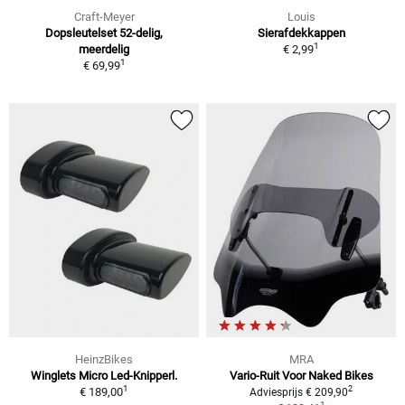
Craft-Meyer
Louis
Dopsleutelset 52-delig,
Sierafdekkappen
1
meerdelig
€ 2,99
1
€ 69,99
HeinzBikes
MRA
Winglets Micro Led-Knipperl.
Vario-Ruit Voor Naked Bikes
1
2
€ 189,00
Adviesprijs € 209,90
1