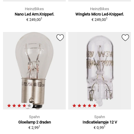
HeinzBikes
HeinzBikes
Nano Led Arm.Knipperl.
Winglets Micro Led-Knipperl.
1
1
€ 249,00
€ 249,00
Spahn
Spahn
Gloeilamp 2 draden
Indicatielampje 12 V
1
1
€ 2,99
€ 0,99