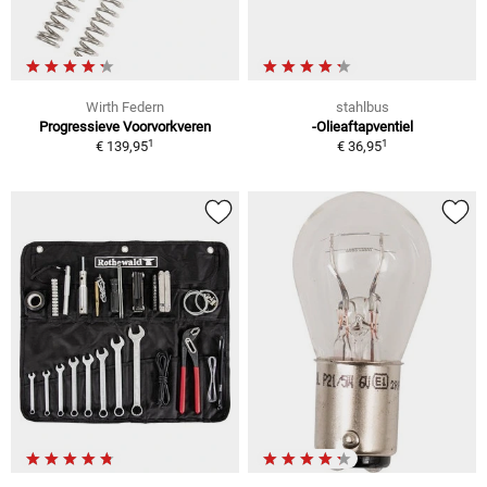
Wirth Federn
stahlbus
Progressieve Voorvorkveren
-Olieaftapventiel
1
1
€ 139,95
€ 36,95