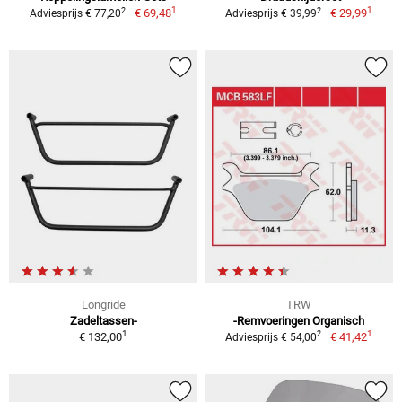
1
1
2
2
€ 69,48
€ 29,99
Adviesprijs € 77,20
Adviesprijs € 39,99
Longride
TRW
Zadeltassen-
-Remvoeringen Organisch
1
1
2
€ 132,00
€ 41,42
Adviesprijs € 54,00