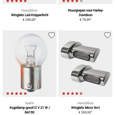
HeinzBikes
Stuurgrepen voor Harley-
Winglets Led-Knipperlicht
Davidson
1
1
€ 249,00
€ 79,99
Spahn
HeinzBikes
Kogellamp groot12 V 21 W /
Winglets Micro 3In1
1
BA15S
€ 269,00