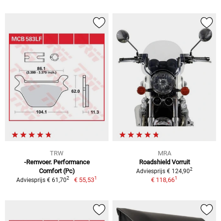
TRW
MRA
-Remvoer. Performance
Roadshield Vorruit
2
Comfort (Pc)
Adviesprijs € 124,90
1
1
2
€ 55,53
€ 118,66
Adviesprijs € 61,70