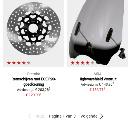
Brembo
MRA
Remschijven met ECE R90-
Highwayshield Voorruit
2
goedkeuring
Adviesprijs € 143,90
1
2
€ 136,71
Adviesprijs € 283,28
1
€ 129,99
Terug
Pagina 1 van 3
Volgende