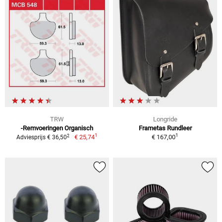
TRW
Longride
-Remvoeringen Organisch
Frametas Rundleer
1
1
2
€ 25,74
€ 167,00
Adviesprijs € 36,50