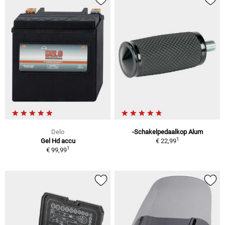
Delo
-Schakelpedaalkop Alum
1
Gel Hd accu
€ 22,99
1
€ 99,99