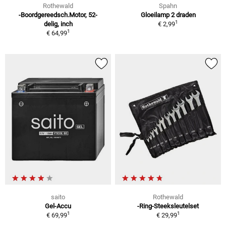
Rothewald
Spahn
-Boordgereedsch.Motor, 52-
Gloeilamp 2 draden
1
delig, inch
€ 2,99
1
€ 64,99
saito
Rothewald
Gel-Accu
-Ring-Steeksleutelset
1
1
€ 69,99
€ 29,99