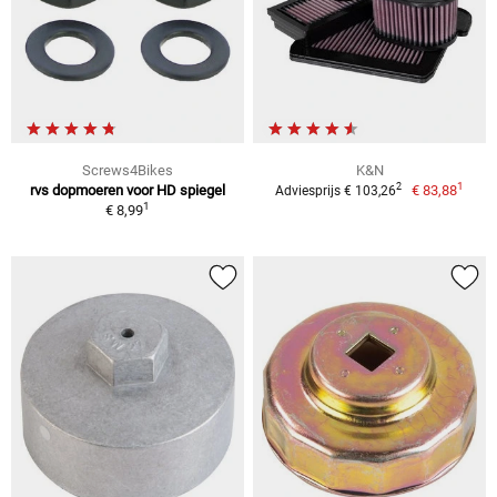
Screws4Bikes
K&N
1
2
rvs dopmoeren voor HD spiegel
€ 83,88
Adviesprijs € 103,26
1
€ 8,99