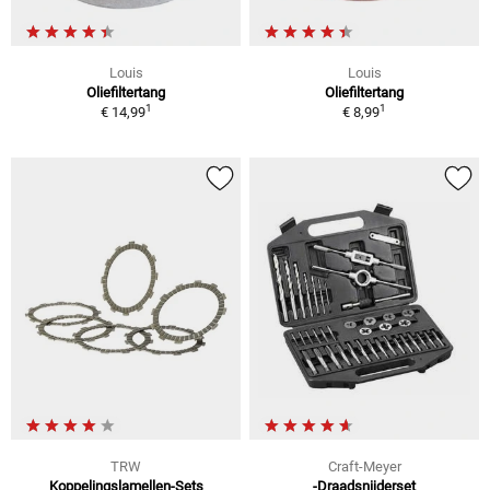
Louis
Louis
Oliefiltertang
Oliefiltertang
1
1
€ 14,99
€ 8,99
TRW
Craft-Meyer
Koppelingslamellen-Sets
-Draadsnijderset