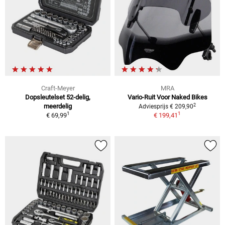
Craft-Meyer
MRA
Dopsleutelset 52-delig,
Vario-Ruit Voor Naked Bikes
2
meerdelig
Adviesprijs € 209,90
1
1
€ 69,99
€ 199,41