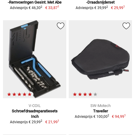
-Remvoeringen Gesint. Met Abe
-Draadsnijderset
1
1
2
2
€ 33,87
€ 29,99
Adviesprijs € 46,30
Adviesprijs € 39,99
V-COIL
SW-Motech
Schroefdraadreparatiesets
Traveller
1
2
Inch
€ 94,99
Adviesprijs € 100,00
1
2
€ 21,99
Adviesprijs € 29,99