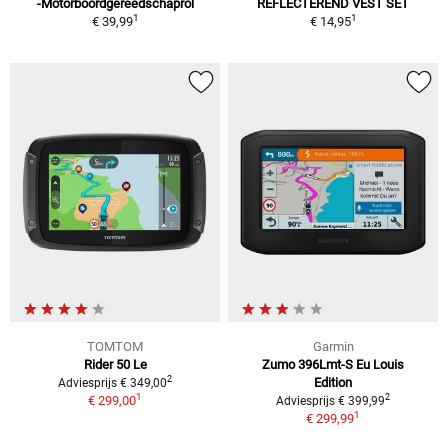
-Motorboordgereedschaprol
REFLECTEREND VEST SET
1
1
€ 39,99
€ 14,95
TOMTOM
Garmin
Rider 50 Le
Zumo 396Lmt-S Eu Louis
2
Edition
Adviesprijs € 349,00
1
2
€ 299,00
Adviesprijs € 399,99
1
€ 299,99