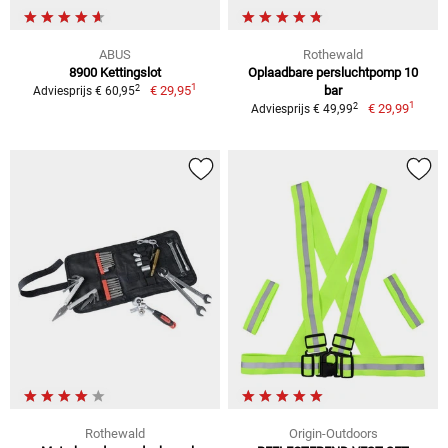
ABUS
Rothewald
8900 Kettingslot
Oplaadbare persluchtpomp 10
1
2
€ 29,95
bar
Adviesprijs € 60,95
1
2
€ 29,99
Adviesprijs € 49,99
Rothewald
Origin-Outdoors