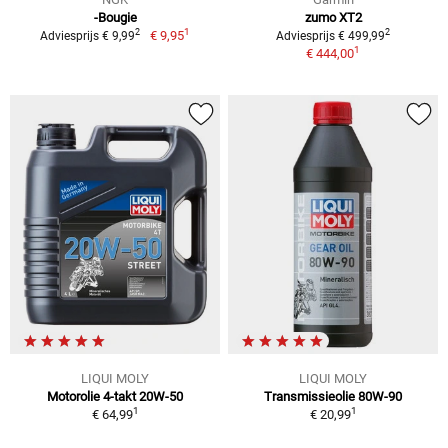
-Bougie
zumo XT2
1
2
2
€ 9,95
Adviesprijs € 9,99
Adviesprijs € 499,99
1
€ 444,00
LIQUI MOLY
LIQUI MOLY
Motorolie 4-takt 20W-50
Transmissieolie 80W-90
1
1
€ 64,99
€ 20,99