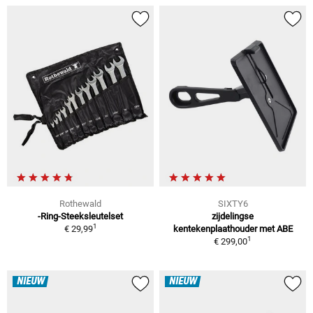
Rothewald
SIXTY6
-Ring-Steeksleutelset
zijdelingse
1
€ 29,99
kentekenplaathouder met ABE
1
€ 299,00
NIEUW
NIEUW