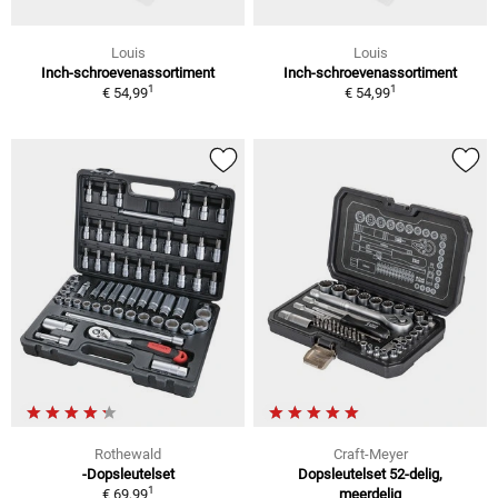
Louis
Louis
Inch-schroevenassortiment
Inch-schroevenassortiment
1
1
€ 54,99
€ 54,99
Rothewald
Craft-Meyer
-Dopsleutelset
Dopsleutelset 52-delig,
1
€ 69,99
meerdelig