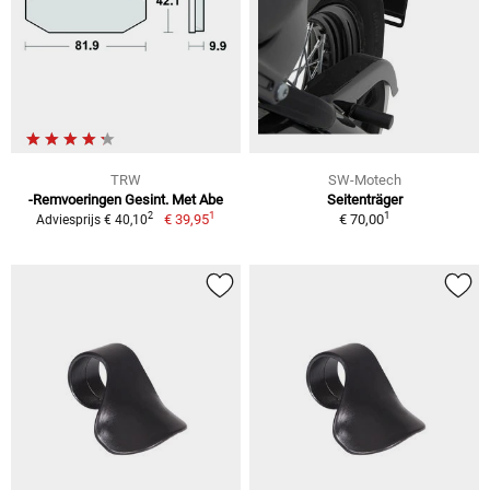
TRW
SW-Motech
-Remvoeringen Gesint. Met Abe
Seitenträger
1
1
2
€ 39,95
€ 70,00
Adviesprijs € 40,10