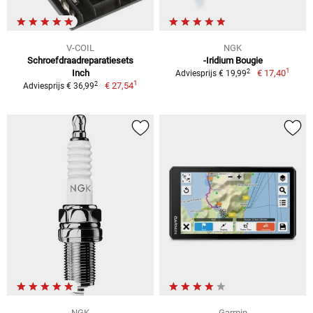
V-COIL
NGK
Schroefdraadreparatiesets
-Iridium Bougie
1
2
Inch
€ 17,40
Adviesprijs € 19,99
1
2
€ 27,54
Adviesprijs € 36,99
NGK
Garmin