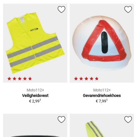
Moto112+
Moto112+
Veiligheidsvest
Gevarendriehoekhoes
1
1
€ 2,99
€ 7,99