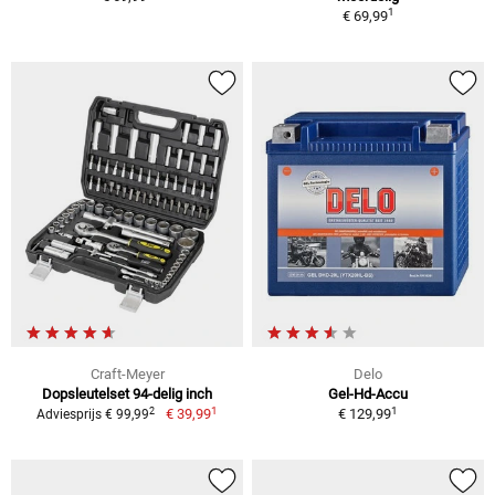
1
€ 69,99
Craft-Meyer
Delo
Dopsleutelset 94-delig inch
Gel-Hd-Accu
1
1
2
€ 39,99
€ 129,99
Adviesprijs € 99,99