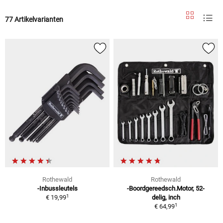
77 Artikelvarianten
Rothewald
Rothewald
-Inbussleutels
-Boordgereedsch.Motor, 52-
1
€ 19,99
delig, inch
1
€ 64,99