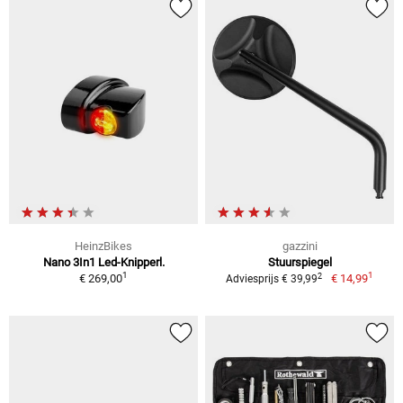
HeinzBikes
gazzini
Nano 3In1 Led-Knipperl.
Stuurspiegel
1
1
2
€ 269,00
€ 14,99
Adviesprijs € 39,99