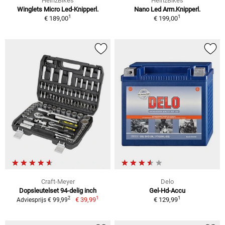
HeinzBikes
HeinzBikes
Winglets Micro Led-Knipperl.
Nano Led Arm.Knipperl.
1
1
€ 189,00
€ 199,00
Craft-Meyer
Delo
Dopsleutelset 94-delig inch
Gel-Hd-Accu
1
1
2
€ 39,99
€ 129,99
Adviesprijs € 99,99