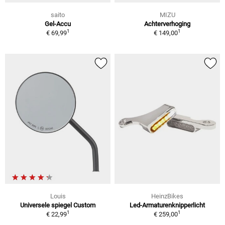
saito
MIZU
Gel-Accu
Achterverhoging
1
1
€ 69,99
€ 149,00
Louis
HeinzBikes
Universele spiegel Custom
Led-Armaturenknipperlicht
1
1
€ 22,99
€ 259,00