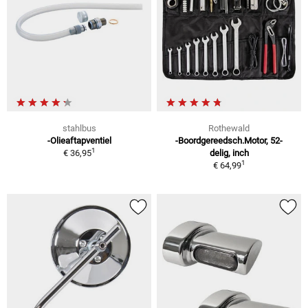
stahlbus
Rothewald
-Olieaftapventiel
-Boordgereedsch.Motor, 52-
1
€ 36,95
delig, inch
1
€ 64,99