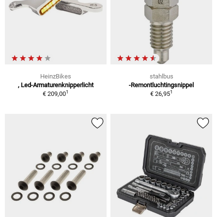
HeinzBikes
stahlbus
, Led-Armaturenknipperlicht
-Remontluchtingsnippel
1
1
€ 209,00
€ 26,95