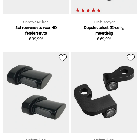
Screws4Bikes
Craft-Meyer
Schroevensets voor HD
Dopsleutelset 52-delig,
fenderstruts
meerdelig
1
1
€ 39,99
€ 69,99