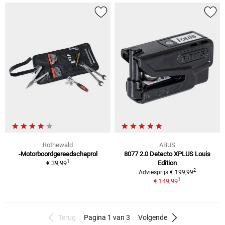
Rothewald
ABUS
-Motorboordgereedschaprol
8077 2.0 Detecto XPLUS Louis
1
€ 39,99
Edition
2
Adviesprijs € 199,99
1
€ 149,99
Terug
Pagina 1 van 3
Volgende