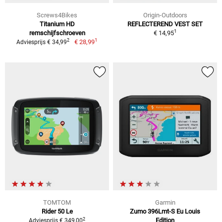
Screws4Bikes
Origin-Outdoors
Titanium HD
REFLECTEREND VEST SET
1
remschijfschroeven
€ 14,95
1
2
€ 28,99
Adviesprijs € 34,99
TOMTOM
Garmin
Rider 50 Le
Zumo 396Lmt-S Eu Louis
2
Edition
Adviesprijs € 349,00