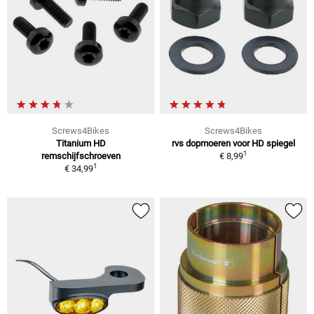
Screws4Bikes
Screws4Bikes
Titanium HD
rvs dopmoeren voor HD spiegel
1
remschijfschroeven
€ 8,99
1
€ 34,99