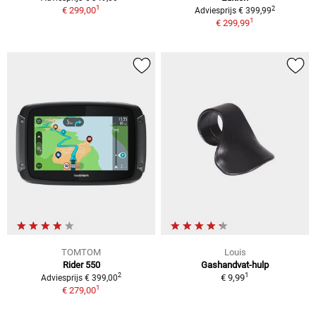
1
2
€ 299,00
Adviesprijs € 399,99
1
€ 299,99
TOMTOM
Louis
Rider 550
Gashandvat-hulp
1
2
€ 9,99
Adviesprijs € 399,00
1
€ 279,00