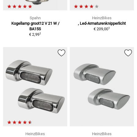
Spahn
HeinzBikes
Kogellamp groot12 V 21 W /
, Led-Armaturenknipperlicht
1
BA15S
€ 209,00
1
€ 2,99
HeinzBikes
HeinzBikes