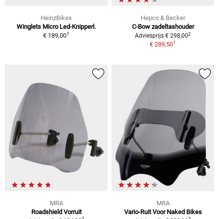
HeinzBikes
Hepco & Becker
Winglets Micro Led-Knipperl.
C-Bow zadeltashouder
1
2
€ 189,00
Adviesprijs € 298,00
1
€ 289,50
MRA
MRA
Roadshield Vorruit
Vario-Ruit Voor Naked Bikes