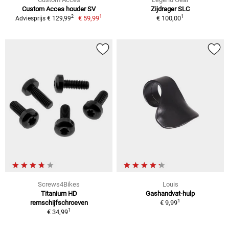
Custom Acces houder SV
Zijdrager SLC
1
1
2
€ 59,99
€ 100,00
Adviesprijs € 129,99
Screws4Bikes
Louis
Titanium HD
Gashandvat-hulp
1
remschijfschroeven
€ 9,99
1
€ 34,99