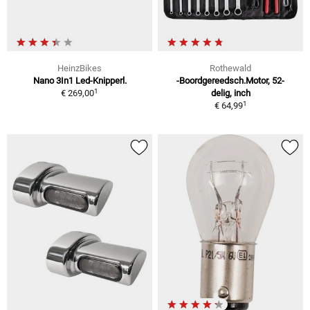
HeinzBikes
Rothewald
Nano 3In1 Led-Knipperl.
-Boordgereedsch.Motor, 52-
1
€ 269,00
delig, inch
1
€ 64,99