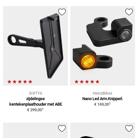
SIXTY6
HeinzBikes
zijdelingse
Nano Led Arm.Knipperl.
1
kentekenplaathouder met ABE
€ 169,00
1
€ 299,00