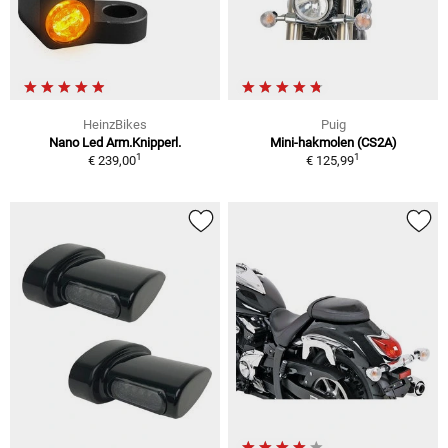
HeinzBikes
Puig
Nano Led Arm.Knipperl.
Mini-hakmolen (CS2A)
1
1
€ 239,00
€ 125,99