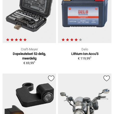
Craft-Meyer
Delo
Dopsleutelset 52-delig,
Lithium-Ion-Accu'S
1
meerdelig
€ 119,99
1
€ 69,99