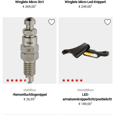
Winglets Micro 3In1
Winglets Micro Led-Knipperl.
1
1
€ 269,00
€ 249,00
stahlbus
HeinzBikes
-Remontluchtingsnippel
LED-
1
€ 26,95
armaturenknipperlicht/positielicht
1
€ 189,00