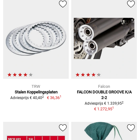
TRW
Falcon
Stalen Koppelingsplaten
FALCON DOUBLE GROOVE K/A
1
2
€ 36,36
2-2
Adviesprijs € 40,40
2
Adviesprijs € 1.339,95
1
€ 1.272,95