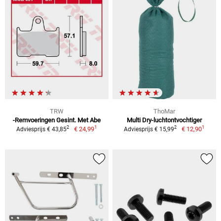
TRW
ThoMar
-Remvoeringen Gesint. Met Abe
Multi Dry-luchtontvochtiger
1
1
2
2
€ 24,99
€ 12,90
Adviesprijs € 43,85
Adviesprijs € 15,99