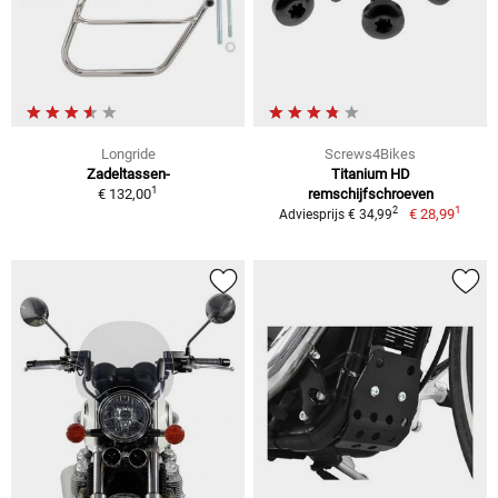
Longride
Screws4Bikes
Zadeltassen-
Titanium HD
1
€ 132,00
remschijfschroeven
1
2
€ 28,99
Adviesprijs € 34,99