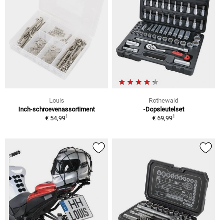
Louis
Rothewald
Inch-schroevenassortiment
-Dopsleutelset
1
1
€ 54,99
€ 69,99