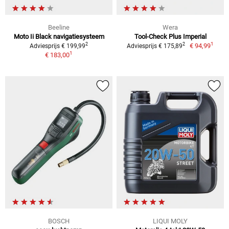
Beeline
Wera
Moto Ii Black navigatiesysteem
Tool-Check Plus Imperial
1
2
2
€ 94,99
Adviesprijs € 199,99
Adviesprijs € 175,89
1
€ 183,00
BOSCH
LIQUI MOLY