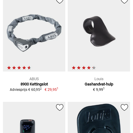
ABUS
Louis
8900 Kettingslot
Gashandvat-hulp
1
1
2
€ 29,95
€ 9,99
Adviesprijs € 60,95