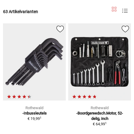
63 Artikelvarianten
Rothewald
Rothewald
-Inbussleutels
-Boordgereedsch.Motor, 52-
1
€ 19,99
delig, inch
1
€ 64,99