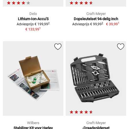
Delo
Craft-Meyer
Lithium-Ion-Accu'S
Dopsleutelset 94-delig inch
1
2
2
€ 39,99
Adviesprijs € 199,99
Adviesprijs € 99,99
1
€ 133,99
Wilbers
Craft-Meyer
Stabilizer Kit voor Harley
-Draadsnijderset