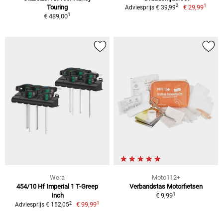
1
2
Touring
€ 29,99
Adviesprijs € 39,99
1
€ 489,00
Wera
Moto112+
454/10 Hf Imperial 1 T-Greep
Verbandstas Motorfietsen
1
Inch
€ 9,99
1
2
€ 99,99
Adviesprijs € 152,05