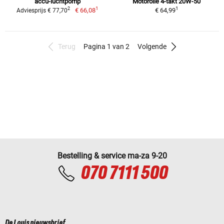
accu-luchtpomp
Motorolie 4-takt 20W-50
1
1
2
€ 66,08
€ 64,99
Adviesprijs € 77,70
Terug
Pagina 1 van 2
Volgende
Bestelling & service ma-za 9-20
070 7111 500
De Louis nieuwsbrief