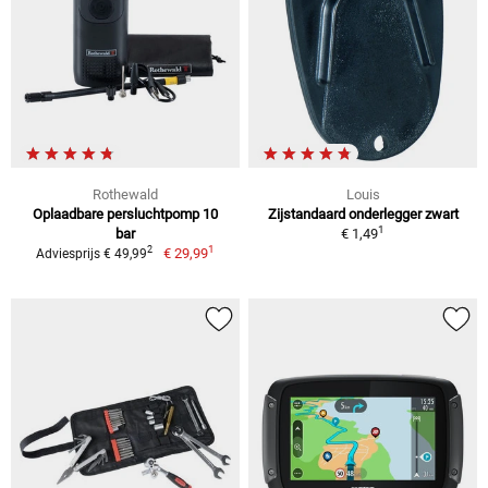
Rothewald
Louis
Oplaadbare persluchtpomp 10
Zijstandaard onderlegger zwart
1
bar
€ 1,49
1
2
€ 29,99
Adviesprijs € 49,99