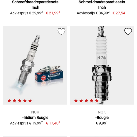
Schroefdraadreparatiesets
Schroefdraadreparatiesets
Inch
Inch
1
1
2
2
€ 21,99
€ 27,54
Adviesprijs € 29,99
Adviesprijs € 36,99
NGK
NGK
-Iridium Bougie
-Bougie
1
1
2
€ 17,40
€ 9,99
Adviesprijs € 19,99