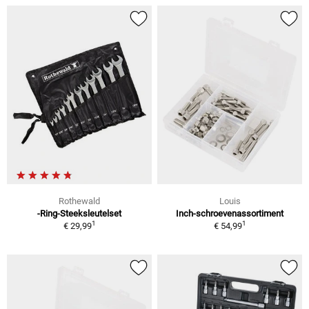
Rothewald
Louis
-Ring-Steeksleutelset
Inch-schroevenassortiment
1
1
€ 29,99
€ 54,99