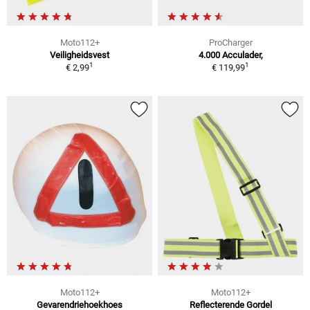
Moto112+
ProCharger
Veiligheidsvest
4.000 Acculader,
1
1
€ 2,99
€ 119,99
Moto112+
Moto112+
Gevarendriehoekhoes
Reflecterende Gordel