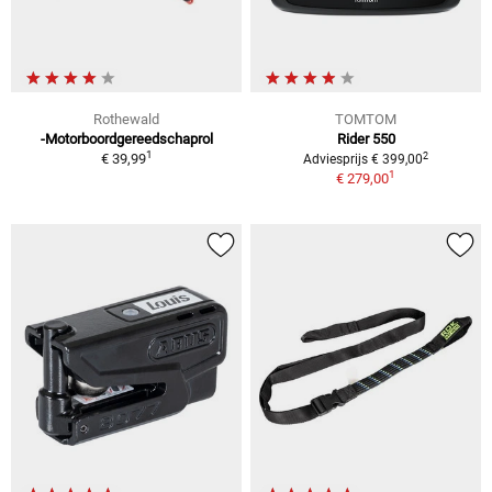
Rothewald
TOMTOM
-Motorboordgereedschaprol
Rider 550
1
2
€ 39,99
Adviesprijs € 399,00
1
€ 279,00