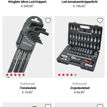
Winglets Micro Led-Knipperl.
Led-Armaturenknipperlicht
1
1
€ 249,00
€ 159,00
Rothewald
Rothewald
-Torxsleutels
-Dopsleutelset
1
1
€ 19,99
€ 69,99