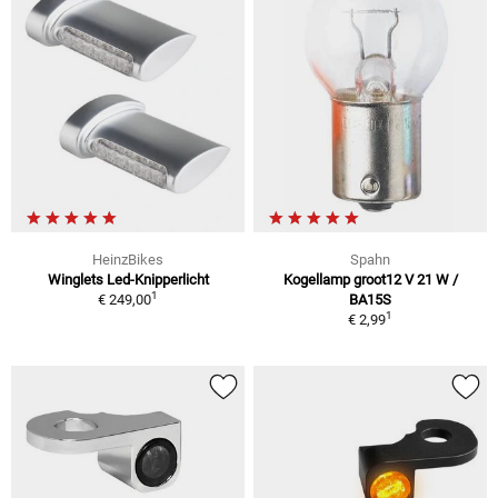
HeinzBikes
Spahn
Winglets Led-Knipperlicht
Kogellamp groot12 V 21 W /
1
€ 249,00
BA15S
1
€ 2,99