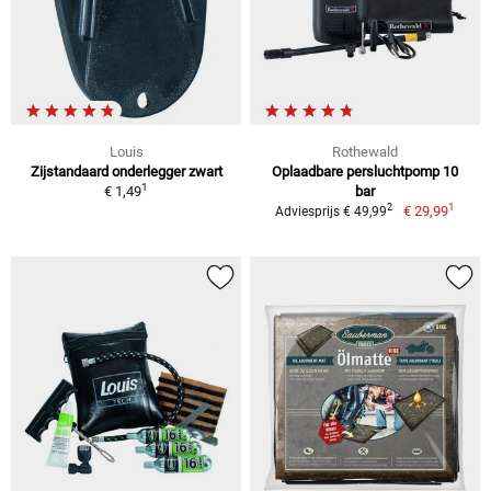
Louis
Rothewald
Zijstandaard onderlegger zwart
Oplaadbare persluchtpomp 10
1
€ 1,49
bar
1
2
€ 29,99
Adviesprijs € 49,99