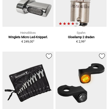
HeinzBikes
Spahn
Winglets Micro Led-Knipperl.
Gloeilamp 2 draden
1
1
€ 249,00
€ 2,99