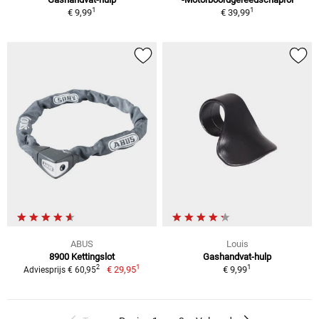
1
1
€ 9,99
€ 39,99
ABUS
Louis
8900 Kettingslot
Gashandvat-hulp
1
1
2
€ 29,95
€ 9,99
Adviesprijs € 60,95