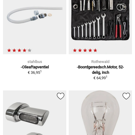
stahlbus
Rothewald
-Olieaftapventiel
-Boordgereedsch.Motor, 52-
1
€ 36,95
delig, inch
1
€ 64,99