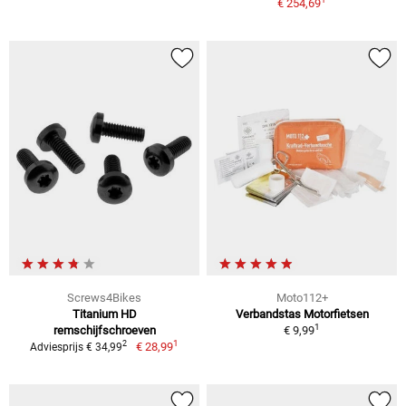
€ 254,69
Screws4Bikes
Moto112+
Titanium HD
Verbandstas Motorfietsen
1
remschijfschroeven
€ 9,99
1
2
€ 28,99
Adviesprijs € 34,99