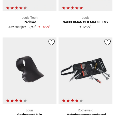
Louis Tech
Louis
Pechset
SAUBERMAN OLIEMAT SET V.2
1
1
2
€ 14,99
€ 12,99
Adviesprijs € 19,99
Louis
Rothewald
Gashandvat-hulp
-Motorboordgereedschaprol