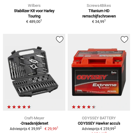
Wilbers
Screws4Bikes
Stabilizer Kit voor Harley
Titanium HD
Touring
remschijfschroeven
1
1
€ 489,00
€ 34,99
Craft-Meyer
ODYSSEY BATTERY
-Draadsnijderset
ODYSSEY Hawker accu's
1
2
2
€ 29,99
Adviesprijs € 39,99
Adviesprijs € 259,99
1