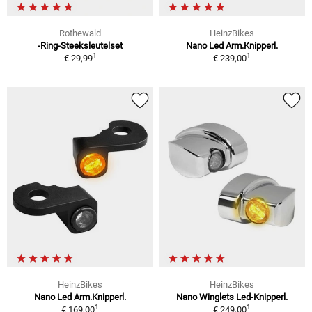
Rothewald
HeinzBikes
-Ring-Steeksleutelset
Nano Led Arm.Knipperl.
1
1
€ 29,99
€ 239,00
HeinzBikes
HeinzBikes
Nano Led Arm.Knipperl.
Nano Winglets Led-Knipperl.
1
1
€ 169,00
€ 249,00