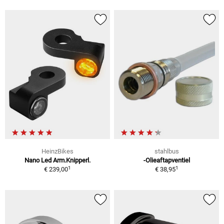
HeinzBikes
stahlbus
Nano Led Arm.Knipperl.
-Olieaftapventiel
1
1
€ 239,00
€ 38,95