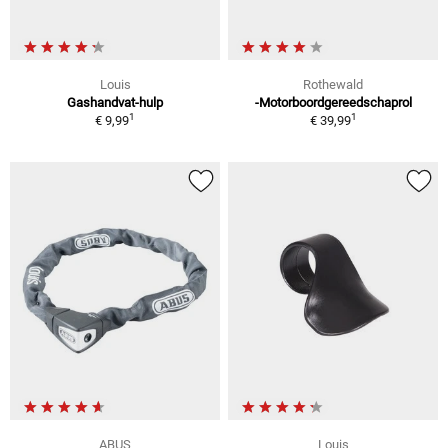
Louis
Rothewald
Gashandvat-hulp
-Motorboordgereedschaprol
1
1
€ 9,99
€ 39,99
ABUS
Louis