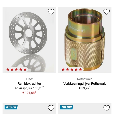
TRW
Rothewald
Remblok, achter
Vorkkeerringdrijver Rothewald
1
2
€ 39,99
Adviesprijs € 135,20
1
€ 121,68
NIEUW
NIEUW