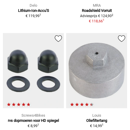
Delo
MRA
Lithium-Ion-Accu'S
Roadshield Vorruit
1
2
€ 119,99
Adviesprijs € 124,90
1
€ 118,66
Screws4Bikes
Louis
rvs dopmoeren voor HD spiegel
Oliefiltertang
1
1
€ 8,99
€ 14,99