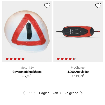
Moto112+
ProCharger
Gevarendriehoekhoes
4.000 Acculader,
1
1
€ 7,99
€ 119,99
Terug
Pagina 1 van 3
Volgende