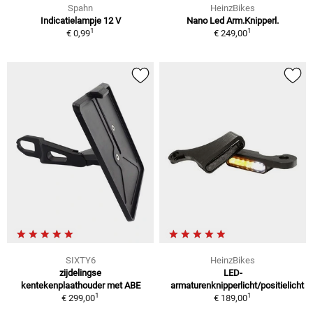
Spahn
HeinzBikes
Indicatielampje 12 V
Nano Led Arm.Knipperl.
1
1
€ 0,99
€ 249,00
SIXTY6
HeinzBikes
zijdelingse
LED-
kentekenplaathouder met ABE
armaturenknipperlicht/positielicht
1
1
€ 299,00
€ 189,00