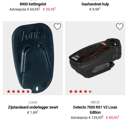
8900 Kettingslot
Gashandvat-hulp
1
1
2
€ 29,95
€ 9,99
Adviesprijs € 60,95
Louis
ABUS
Zijstandaard onderlegger zwart
Detecto 7000 RS1 V2 Louis
1
€ 1,49
Edition
1
2
€ 89,95
Adviesprijs € 139,95