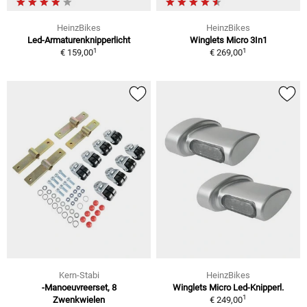
HeinzBikes
HeinzBikes
Led-Armaturenknipperlicht
Winglets Micro 3In1
1
1
€ 159,00
€ 269,00
Kern-Stabi
HeinzBikes
-Manoeuvreerset, 8
Winglets Micro Led-Knipperl.
1
Zwenkwielen
€ 249,00