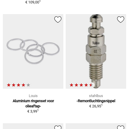
1
€ 109,00
Louis
stahlbus
Aluminium ringenset voor
-Remontluchtingsnippel
1
olieaftap-
€ 26,95
1
€ 3,99