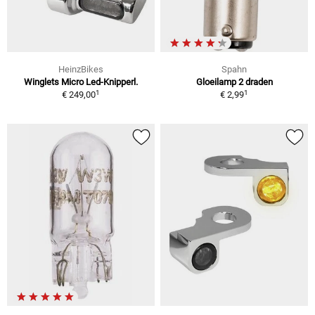
HeinzBikes
Spahn
Winglets Micro Led-Knipperl.
Gloeilamp 2 draden
1
1
€ 249,00
€ 2,99