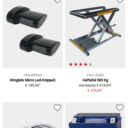
HeinzBikes
Kern-Stabi
Winglets Micro Led-Knipperl.
Heftafel 500 Kg
1
2
€ 189,00
Adviesprijs € 418,00
1
€ 379,00