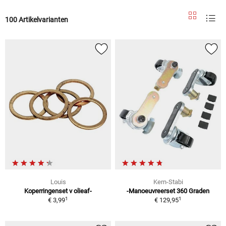
100 Artikelvarianten
Louis
Kern-Stabi
Koperringenset v olieaf-
-Manoeuvreerset 360 Graden
1
1
€ 3,99
€ 129,95