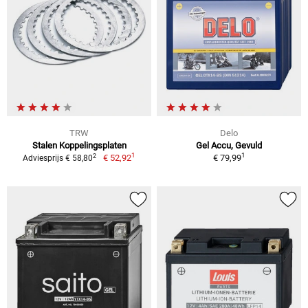
TRW
Delo
Stalen Koppelingsplaten
Gel Accu, Gevuld
1
1
2
€ 52,92
€ 79,99
Adviesprijs € 58,80