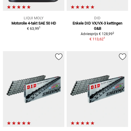
LIQUI MOLY
DID
Motorolie 4-takt SAE 50 HD
Enkele DID VX/VX-3 kettingen
1
€ 63,99
G&B
2
Adviesprijs € 128,99
1
€ 113,62