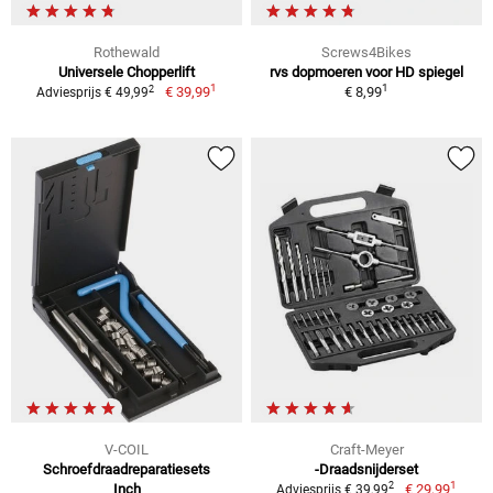
Rothewald
Screws4Bikes
Universele Chopperlift
rvs dopmoeren voor HD spiegel
1
1
2
€ 39,99
€ 8,99
Adviesprijs € 49,99
V-COIL
Craft-Meyer
Schroefdraadreparatiesets
-Draadsnijderset
1
2
Inch
€ 29,99
Adviesprijs € 39,99