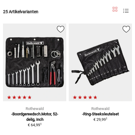
25 Artikelvarianten
Rothewald
Rothewald
-Boordgereedsch.Motor, 52-
-Ring-Steeksleutelset
1
delig, inch
€ 29,99
1
€ 64,99