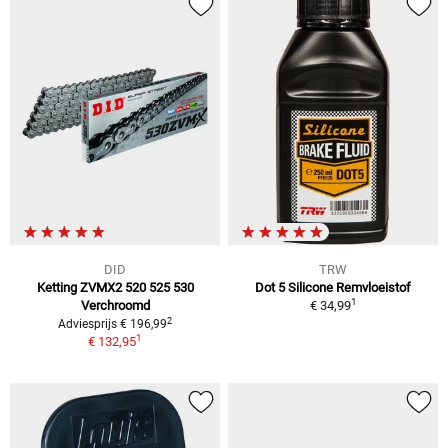
DID
TRW
Ketting ZVMX2 520 525 530
Dot 5 Silicone Remvloeistof
1
Verchroomd
€ 34,99
2
Adviesprijs € 196,99
1
€ 132,95