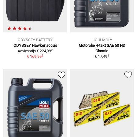
ODYSSEY BATTERY
LIQUI MOLY
ODYSSEY Hawker accu's
Motorolie 4-takt SAE 50 HD
2
Classic
Adviesprijs € 224,99
1
1
€ 169,99
€ 17,49