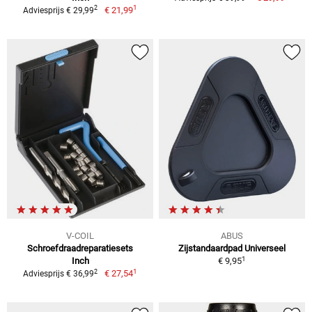
1
2
€ 21,99
Adviesprijs € 29,99
V-COIL
ABUS
Schroefdraadreparatiesets
Zijstandaardpad Universeel
1
Inch
€ 9,95
1
2
€ 27,54
Adviesprijs € 36,99