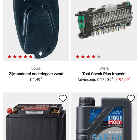
Louis
Wera
Zijstandaard onderlegger zwart
Tool-Check Plus Imperial
1
1
2
€ 1,49
€ 94,99
Adviesprijs € 175,89