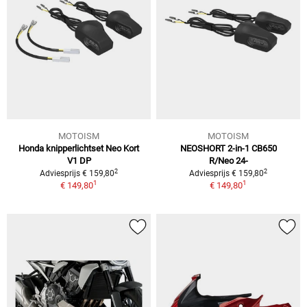
MOTOISM
MOTOISM
Honda knipperlichtset Neo Kort
NEOSHORT 2-in-1 CB650
V1 DP
R/Neo 24-
2
2
Adviesprijs € 159,80
Adviesprijs € 159,80
1
1
€ 149,80
€ 149,80