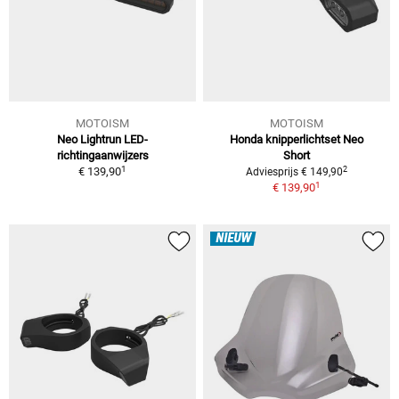
MOTOISM
MOTOISM
Neo Lightrun LED-
Honda knipperlichtset Neo
richtingaanwijzers
Short
1
2
€ 139,90
Adviesprijs € 149,90
1
€ 139,90
NIEUW