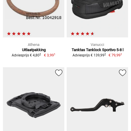
Athena
Vanucci
Uitlaatpakking
Tanktas Tanklock Sportivo 5-8 l
1
1
2
2
€ 3,99
€ 79,99
Adviesprijs € 4,80
Adviesprijs € 139,99