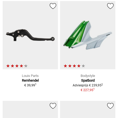
Louis Parts
Bodystyle
Remhendel
Spatbord
1
2
€ 39,99
Adviesprijs € 239,95
1
€ 227,95