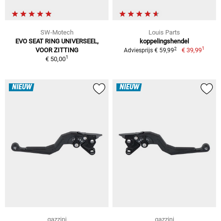
SW-Motech
Louis Parts
EVO SEAT RING UNIVERSEEL,
koppelingshendel
1
2
VOOR ZITTING
€ 39,99
Adviesprijs € 59,99
1
€ 50,00
NIEUW
NIEUW
gazzini
gazzini