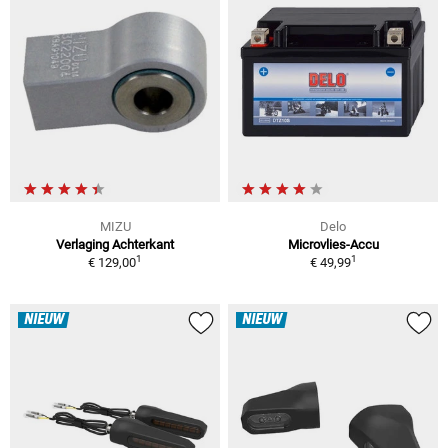
MIZU
Delo
Verlaging Achterkant
Microvlies-Accu
1
1
€ 129,00
€ 49,99
NIEUW
NIEUW