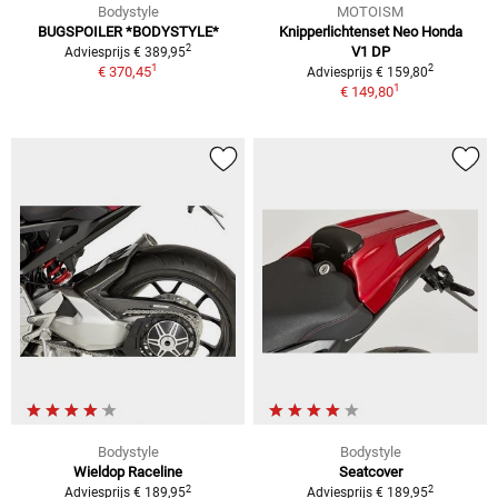
Bodystyle
MOTOISM
BUGSPOILER *BODYSTYLE*
Knipperlichtenset Neo Honda
2
V1 DP
Adviesprijs € 389,95
1
2
€ 370,45
Adviesprijs € 159,80
1
€ 149,80
Bodystyle
Bodystyle
Wieldop Raceline
Seatcover
2
2
Adviesprijs € 189,95
Adviesprijs € 189,95