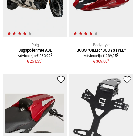
Puig
Bodystyle
Bugspoiler met ABE
BUGSPOILER *BODYSTYLE*
2
2
Adviesprijs € 263,99
Adviesprijs € 389,95
1
1
€ 261,35
€ 369,00