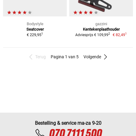
Bodystyle
gazzini
Seatcover
Kentekenplaathouder
1
1
2
€ 229,95
€ 82,49
Adviesprijs € 109,99
Terug
Pagina 1 van 5
Volgende
Bestelling & service ma-za 9-20
070 7111 500