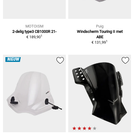
MOTOISM
Puig
2-delig type3 CB1000R 21-
Windscherm Touring II met
1
€ 189,90
ABE
1
€ 131,99
NIEUW