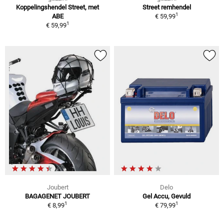
Koppelingshendel Street, met
Street remhendel
1
ABE
€ 59,99
1
€ 59,99
Joubert
Delo
BAGAGENET JOUBERT
Gel Accu, Gevuld
1
1
€ 8,99
€ 79,99