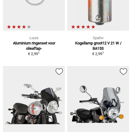
Louis
Spahn
Aluminium ringenset voor
Kogellamp groot12 V 21 W /
olieaftap-
BA15S
1
1
€ 2,99
€ 2,99