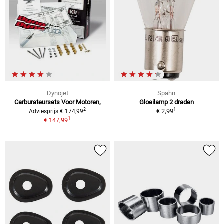
Dynojet
Spahn
Carburateursets Voor Motoren,
Gloeilamp 2 draden
1
2
€ 2,99
Adviesprijs € 174,99
1
€ 147,99