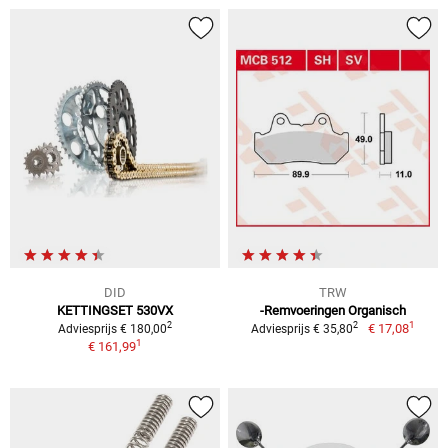
DID
TRW
KETTINGSET 530VX
-Remvoeringen Organisch
1
2
2
€ 17,08
Adviesprijs € 180,00
Adviesprijs € 35,80
1
€ 161,99