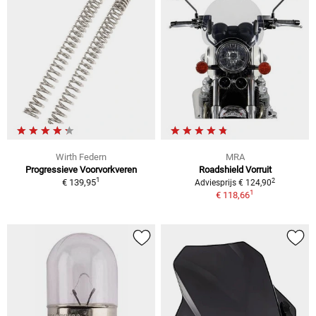
Wirth Federn
MRA
Progressieve Voorvorkveren
Roadshield Vorruit
1
2
€ 139,95
Adviesprijs € 124,90
1
€ 118,66