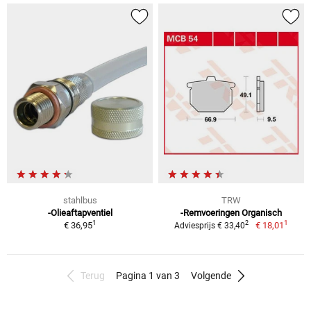
stahlbus
TRW
-Olieaftapventiel
-Remvoeringen Organisch
1
1
2
€ 36,95
€ 18,01
Adviesprijs € 33,40
Terug
Pagina 1 van 3
Volgende