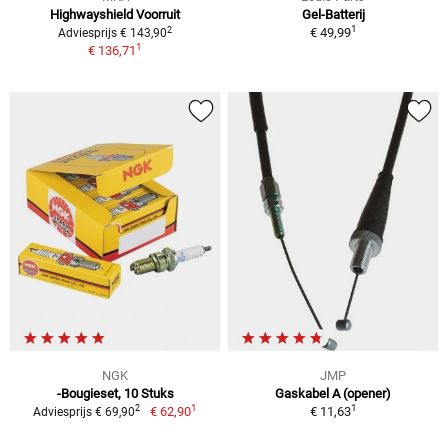
Highwayshield Voorruit
Gel-Batterij
1
2
€ 49,99
Adviesprijs € 143,90
1
€ 136,71
NGK
JMP
-Bougieset, 10 Stuks
Gaskabel A (opener)
1
1
2
€ 62,90
€ 11,63
Adviesprijs € 69,90