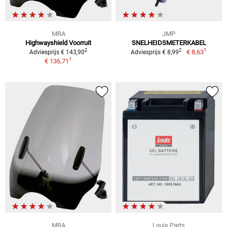
MRA
JMP
Highwayshield Voorruit
SNELHEIDSMETERKABEL
1
2
2
€ 8,63
Adviesprijs € 143,90
Adviesprijs € 8,99
1
€ 136,71
MRA
Louis Parts