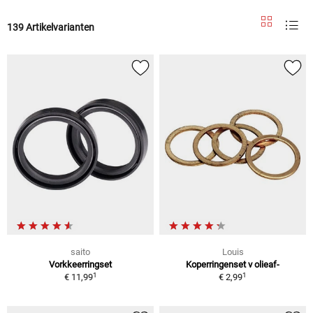
139 Artikelvarianten
saito
Louis
Vorkkeerringset
Koperringenset v olieaf-
1
1
€ 11,99
€ 2,99