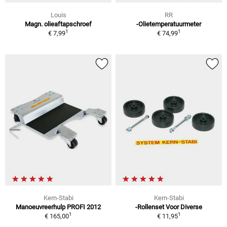
Louis
RR
Magn. olieaftapschroef
-Olietemperatuurmeter
1
1
€ 7,99
€ 74,99
Kern-Stabi
Kern-Stabi
Manoeuvreerhulp PROFI 2012
-Rollenset Voor Diverse
1
1
€ 165,00
€ 11,95