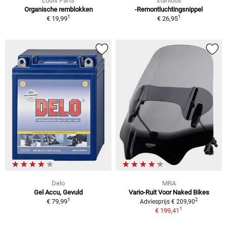
Louis Parts
stahlbus
Organische remblokken
-Remontluchtingsnippel
1
1
€ 19,99
€ 26,95
Delo
MRA
Gel Accu, Gevuld
Vario-Ruit Voor Naked Bikes
1
2
€ 79,99
Adviesprijs € 209,90
1
€ 199,41