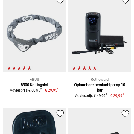
ABUS
Rothewald
8900 Kettingslot
Oplaadbare persluchtpomp 10
1
2
€ 29,95
bar
Adviesprijs € 60,95
1
2
€ 29,99
Adviesprijs € 49,99