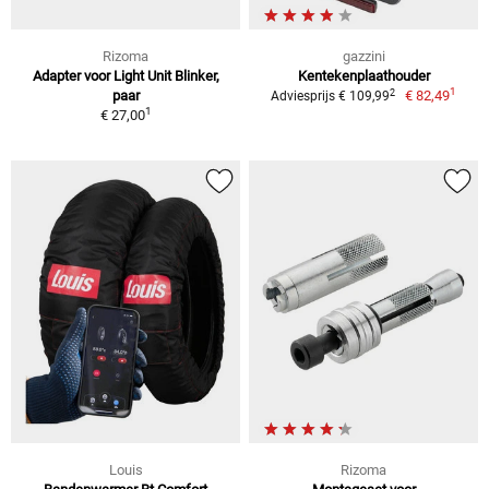
Rizoma
gazzini
Adapter voor Light Unit Blinker,
Kentekenplaathouder
1
2
paar
€ 82,49
Adviesprijs € 109,99
1
€ 27,00
Louis
Rizoma