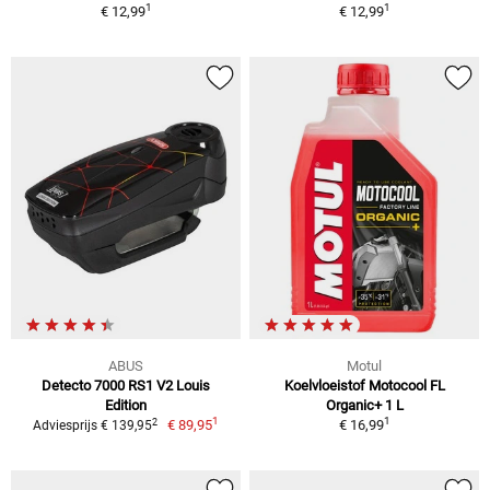
1
1
€ 12,99
€ 12,99
ABUS
Motul
Detecto 7000 RS1 V2 Louis
Koelvloeistof Motocool FL
Edition
Organic+ 1 L
1
1
2
€ 89,95
€ 16,99
Adviesprijs € 139,95