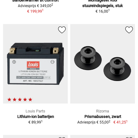
Bandenwarmer Bt Comfort
Montageset voor
2
stuureindspiegels, stuk
Adviesprijs € 349,00
1
1
€ 199,99
€ 16,00
Louis Parts
Rizoma
Lithium-ion batterijen
Prismabussen, zwart
1
1
2
€ 89,99
€ 41,25
Adviesprijs € 55,00