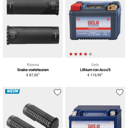
Rizoma
Delo
Snake-voetsteunen
Lithium-Ion-Accu'S
1
1
€ 87,00
€ 119,99
NIEUW