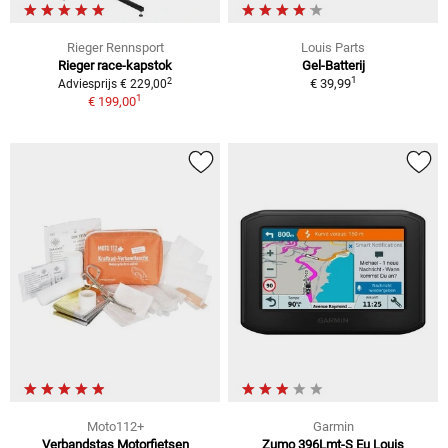
Rieger Rennsport
Louis Parts
Rieger race-kapstok
Gel-Batterij
1
2
€ 39,99
Adviesprijs € 229,00
1
€ 199,00
Moto112+
Garmin
Verbandstas Motorfietsen
Zumo 396Lmt-S Eu Louis