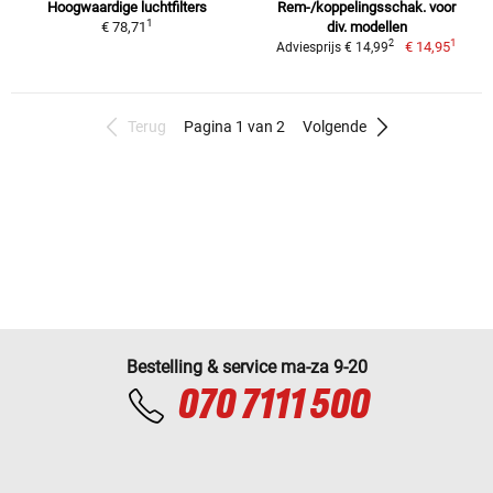
Hoogwaardige luchtfilters
Rem-/koppelingsschak. voor
1
€ 78,71
div. modellen
1
2
€ 14,95
Adviesprijs € 14,99
Terug
Pagina 1 van 2
Volgende
Bestelling & service ma-za 9-20
070 7111 500