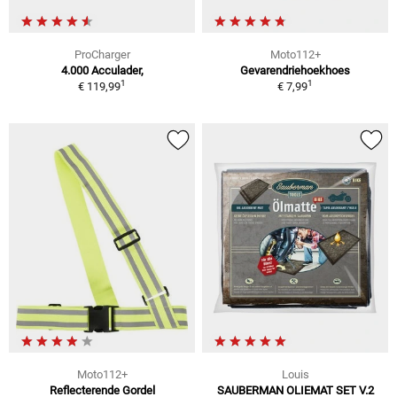
ProCharger
Moto112+
4.000 Acculader,
Gevarendriehoekhoes
1
1
€ 119,99
€ 7,99
Moto112+
Louis
Reflecterende Gordel
SAUBERMAN OLIEMAT SET V.2