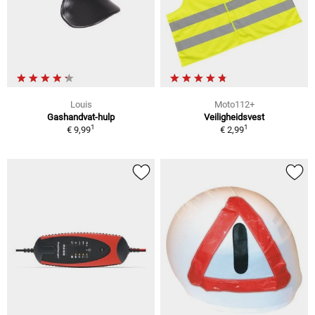
Louis
Moto112+
Gashandvat-hulp
Veiligheidsvest
1
1
€ 9,99
€ 2,99