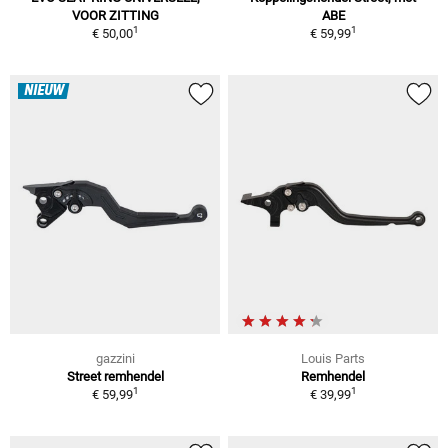
VOOR ZITTING
ABE
1
1
€ 50,00
€ 59,99
NIEUW
gazzini
Louis Parts
Street remhendel
Remhendel
1
1
€ 59,99
€ 39,99