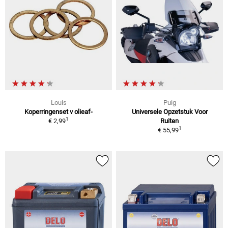
Louis
Puig
Koperringenset v olieaf-
Universele Opzetstuk Voor
1
€ 2,99
Ruiten
1
€ 55,99