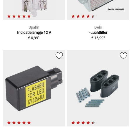
Spahn
Delo
Indicatielampje 12 V
-Luchtfilter
1
1
€ 0,99
€ 16,99