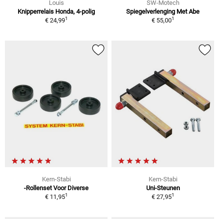
Louis
SW-Motech
Knipperrelais Honda, 4-polig
Spiegelverlenging Met Abe
1
1
€ 24,99
€ 55,00
Kern-Stabi
Kern-Stabi
-Rollenset Voor Diverse
Uni-Steunen
1
1
€ 11,95
€ 27,95