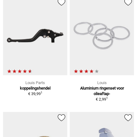
Louis Parts
Louis
koppelingshendel
Aluminium ringenset voor
1
€ 39,99
olieaftap-
1
€ 2,99