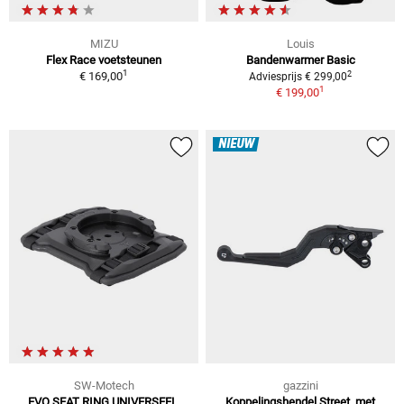
MIZU
Louis
Flex Race voetsteunen
Bandenwarmer Basic
1
2
€ 169,00
Adviesprijs € 299,00
1
€ 199,00
NIEUW
SW-Motech
gazzini
EVO SEAT RING UNIVERSEEL,
Koppelingshendel Street, met