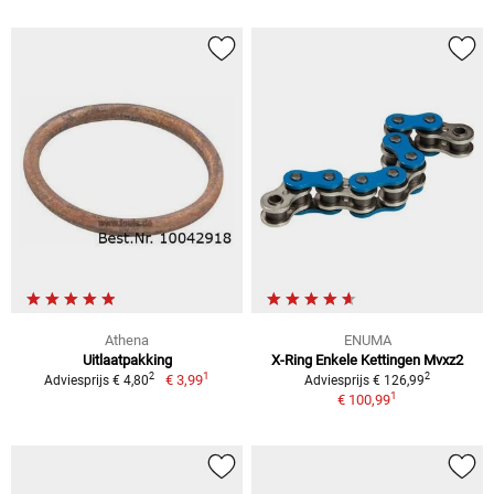
Athena
ENUMA
Uitlaatpakking
X-Ring Enkele Kettingen Mvxz2
1
2
2
€ 3,99
Adviesprijs € 4,80
Adviesprijs € 126,99
1
€ 100,99