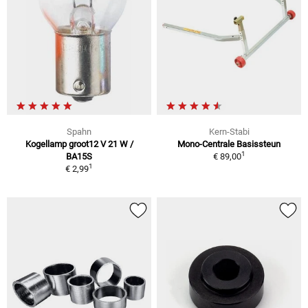
Spahn
Kern-Stabi
Kogellamp groot12 V 21 W /
Mono-Centrale Basissteun
1
BA15S
€ 89,00
1
€ 2,99