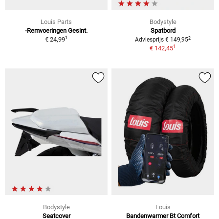
Louis Parts
Bodystyle
-Remvoeringen Gesint.
Spatbord
1
2
€ 24,99
Adviesprijs € 149,95
1
€ 142,45
Bodystyle
Louis
Seatcover
Bandenwarmer Bt Comfort