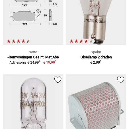
saito
Spahn
-Remvoeringen Gesint. Met Abe
Gloeilamp 2 draden
1
1
2
€ 19,99
€ 2,99
Adviesprijs € 24,99