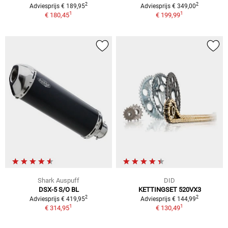
2
2
Adviesprijs € 189,95
Adviesprijs € 349,00
1
1
€ 180,45
€ 199,99
Shark Auspuff
DID
DSX-5 S/O BL
KETTINGSET 520VX3
2
2
Adviesprijs € 419,95
Adviesprijs € 144,99
1
1
€ 314,95
€ 130,49