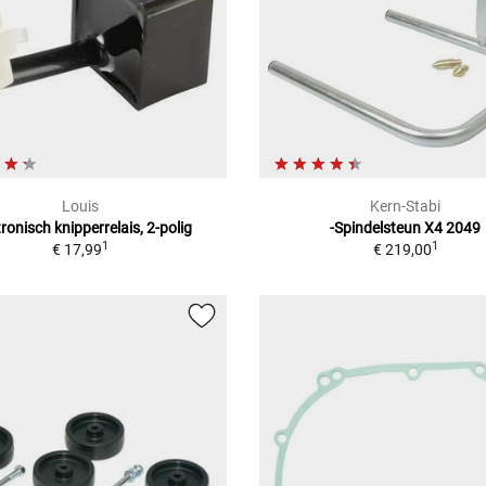
Louis
Kern-Stabi
tronisch knipperrelais, 2-polig
-Spindelsteun X4 2049
1
1
€ 17,99
€ 219,00