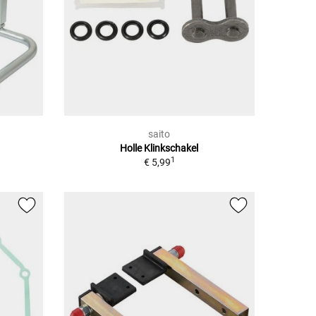
saito
Holle Klinkschakel
1
€ 5,99