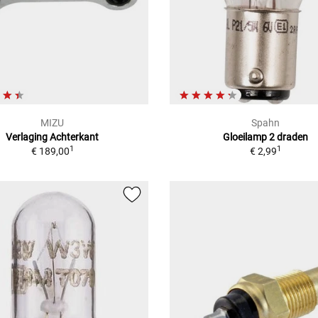
MIZU
Spahn
Verlaging Achterkant
Gloeilamp 2 draden
1
1
€ 189,00
€ 2,99