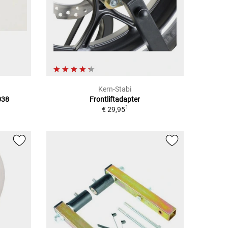
Kern-Stabi
038
Frontliftadapter
1
€ 29,95