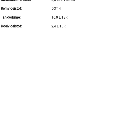
Remvloeistof:
DOT 4
Tankvolume:
16,0 LITER
Koelvloeistof:
2,4 LITER