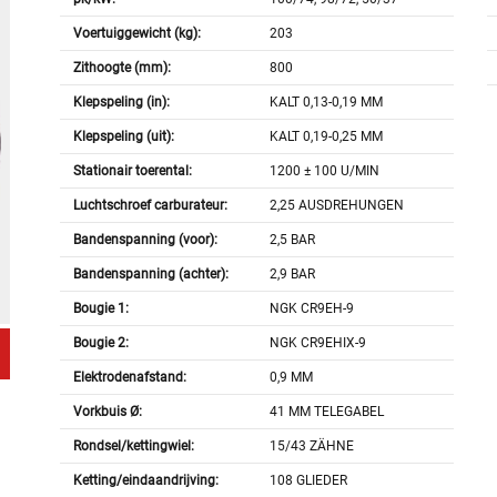
Voertuiggewicht (kg):
203
Zithoogte (mm):
800
Klepspeling (in):
KALT 0,13-0,19 MM
Klepspeling (uit):
KALT 0,19-0,25 MM
Stationair toerental:
1200 ± 100 U/MIN
Luchtschroef carburateur:
2,25 AUSDREHUNGEN
Bandenspanning (voor):
2,5 BAR
Bandenspanning (achter):
2,9 BAR
Bougie 1:
NGK CR9EH-9
Bougie 2:
NGK CR9EHIX-9
Elektrodenafstand:
0,9 MM
Vorkbuis Ø:
41 MM TELEGABEL
Rondsel/kettingwiel:
15/43 ZÄHNE
Ketting/eindaandrijving:
108 GLIEDER