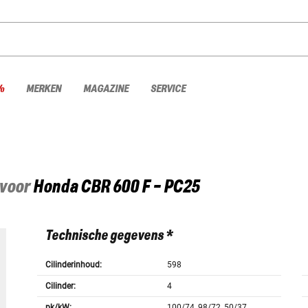
%
MERKEN
MAGAZINE
SERVICE
 voor
Honda
CBR 600 F - PC25
Technische gegevens *
Cilinderinhoud:
598
Cilinder:
4
pk/kW:
100/74, 98/72, 50/37