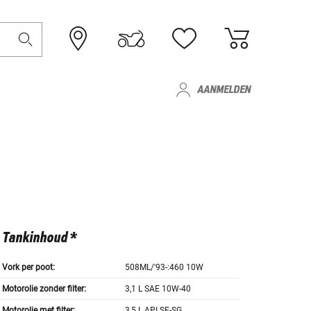
AANMELDEN
Tankinhoud *
Vork per poot:
508ML/'93-:460 10W
Motorolie zonder filter:
3,1 L SAE 10W-40
Motorolie met filter:
3,5 L API SE-SG