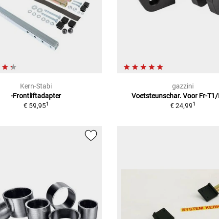
Kern-Stabi
gazzini
-Frontliftadapter
Voetsteunschar. Voor Fr-T1/
1
1
€ 59,95
€ 24,99