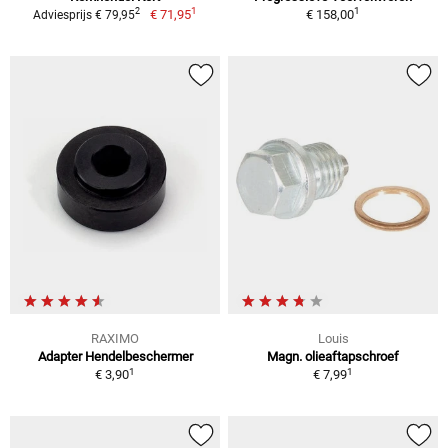
1
1
2
€ 71,95
€ 158,00
Adviesprijs € 79,95
RAXIMO
Louis
Adapter Hendelbeschermer
Magn. olieaftapschroef
1
1
€ 3,90
€ 7,99