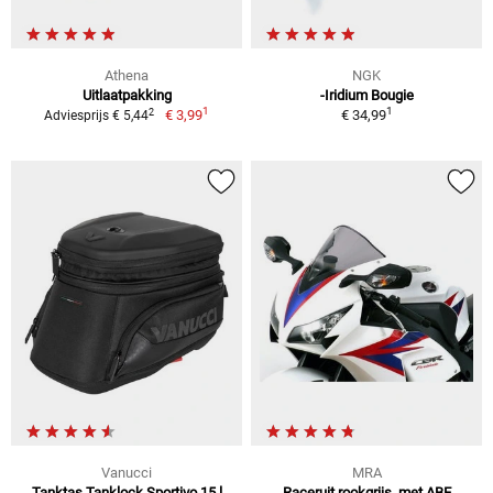
Athena
NGK
Uitlaatpakking
-Iridium Bougie
1
1
2
€ 3,99
€ 34,99
Adviesprijs € 5,44
Vanucci
MRA
Tanktas Tanklock Sportivo 15 l
Raceruit rookgrijs, met ABE