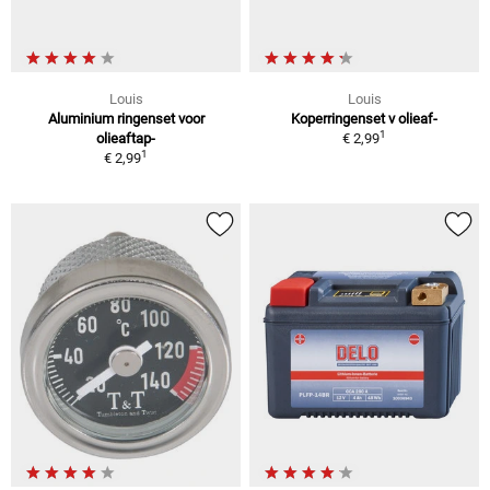
Louis
Louis
Aluminium ringenset voor
Koperringenset v olieaf-
1
olieaftap-
€ 2,99
1
€ 2,99