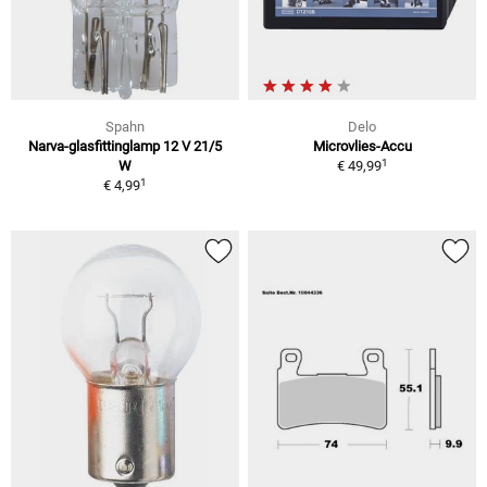
Spahn
Delo
Narva-glasfittinglamp 12 V 21/5
Microvlies-Accu
1
W
€ 49,99
1
€ 4,99