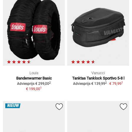
Louis
Vanucci
Bandenwarmer Basic
Tanktas Tanklock Sportivo 5-8 l
1
2
2
€ 79,99
Adviesprijs € 299,00
Adviesprijs € 139,99
1
€ 199,00
NIEUW