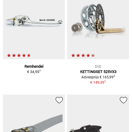
Remhendel
DID
1
€ 34,95
KETTINGSET 525VX3
2
Adviesprijs € 165,99
1
€ 149,39