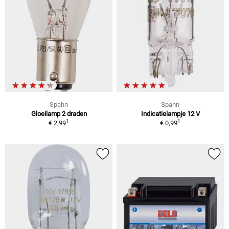
Spahn
Spahn
Gloeilamp 2 draden
Indicatielampje 12 V
1
1
€ 2,99
€ 0,99