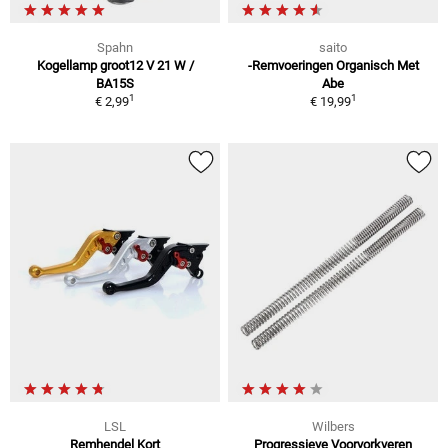
Spahn
saito
Kogellamp groot12 V 21 W /
-Remvoeringen Organisch Met
BA15S
Abe
1
1
€ 2,99
€ 19,99
LSL
Wilbers
Remhendel Kort
Progressieve Voorvorkveren