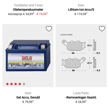
Tumbleton and Twist
Delo
Olietemperatuurmeter
Lithium-Ion-Accu'S
1
1
2
€ 19,99
€ 119,99
Adviesprijs € 34,99
Delo
Louis Parts
Gel Accu, Gevuld
-Remvoeringen Gesint.
1
1
€ 79,99
€ 24,99