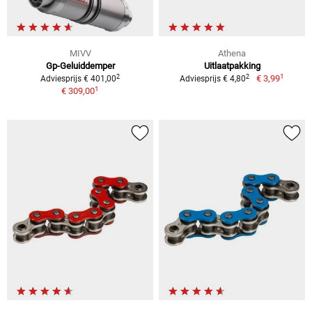
MIVV
Athena
Gp-Geluiddemper
Uitlaatpakking
1
2
2
€ 3,99
Adviesprijs € 401,00
Adviesprijs € 4,80
1
€ 309,00