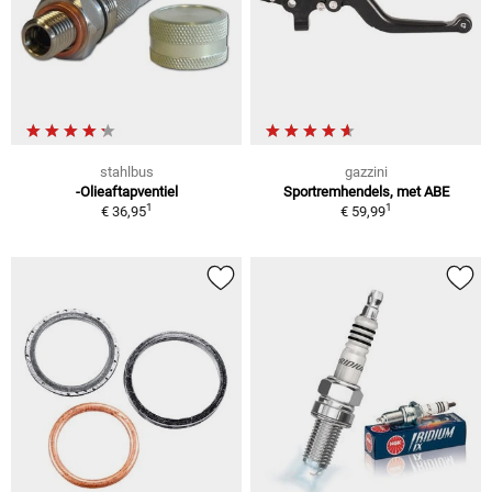
stahlbus
gazzini
-Olieaftapventiel
Sportremhendels, met ABE
1
1
€ 36,95
€ 59,99