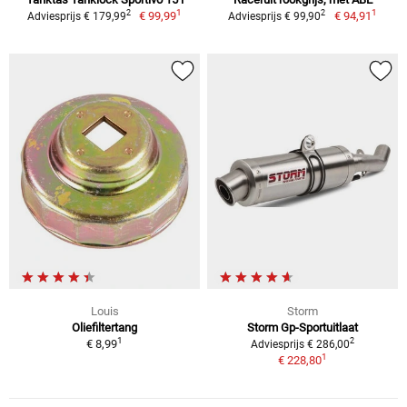
1
1
2
2
€ 99,99
€ 94,91
Adviesprijs € 179,99
Adviesprijs € 99,90
Louis
Storm
Oliefiltertang
Storm Gp-Sportuitlaat
1
2
€ 8,99
Adviesprijs € 286,00
1
€ 228,80