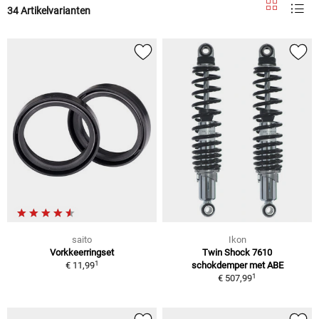
34 Artikelvarianten
saito
Ikon
Vorkkeerringset
Twin Shock 7610
1
€ 11,99
schokdemper met ABE
1
€ 507,99