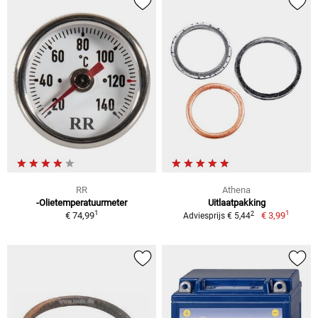
RR
Athena
-Olietemperatuurmeter
Uitlaatpakking
1
1
2
€ 74,99
€ 3,99
Adviesprijs € 5,44