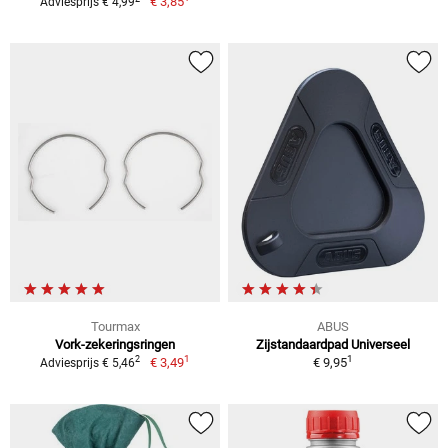
€ 3,85
Adviesprijs € 4,99
Tourmax
ABUS
Vork-zekeringsringen
Zijstandaardpad Universeel
1
1
2
€ 3,49
€ 9,95
Adviesprijs € 5,46