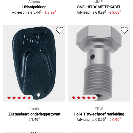
Athena
JMP
Uitlaatpakking
SNELHEIDSMETERKABEL
1
1
2
2
€ 3,99
€ 8,63
Adviesprijs € 5,44
Adviesprijs € 8,99
Louis
TRW
Zijstandaard onderlegger zwart
Holle TRW-schroef remleiding
1
1
2
€ 1,49
€ 6,90
Adviesprijs € 8,95