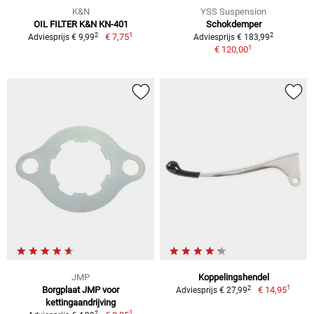
K&N
YSS Suspension
OIL FILTER K&N KN-401
Schokdemper
1
2
2
€ 7,75
Adviesprijs € 9,99
Adviesprijs € 183,99
1
€ 120,00
JMP
Koppelingshendel
1
2
Borgplaat JMP voor
€ 14,95
Adviesprijs € 27,99
kettingaandrijving
1
2