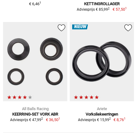
1
€ 6,46
KETTINGROLLAGER
1
2
€ 57,50
Adviesprijs € 85,99
NIEUW
All Balls Racing
Ariete
KEERRING-SET VORK ABR
Vorkoliekeerringen
1
1
2
2
€ 36,50
€ 8,76
Adviesprijs € 47,99
Adviesprijs € 15,99