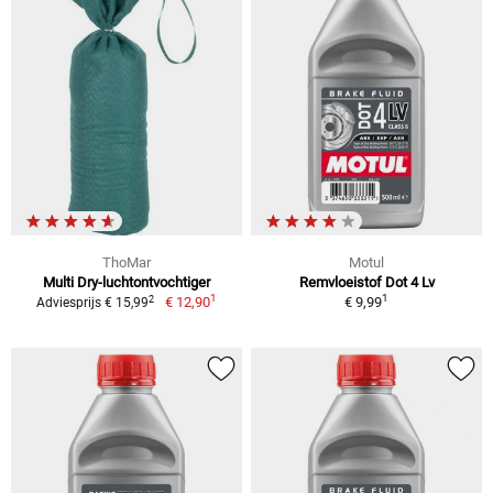
ThoMar
Motul
Multi Dry-luchtontvochtiger
Remvloeistof Dot 4 Lv
1
1
2
€ 12,90
€ 9,99
Adviesprijs € 15,99