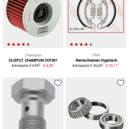
Champion
TRW
OLIEFILT. CHAMPION COF301
-Remschoenen Organisch
1
1
2
2
€ 4,58
€ 22,11
Adviesprijs € 6,99
Adviesprijs € 36,00