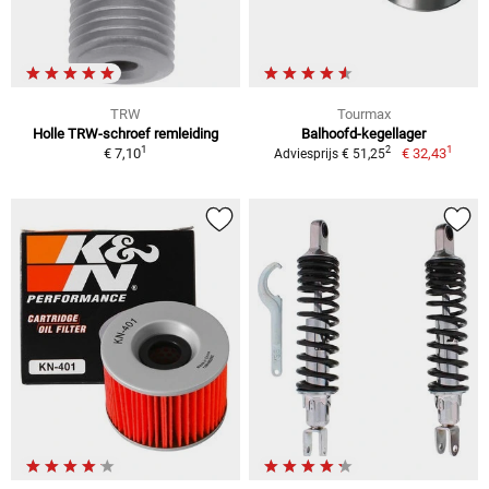
TRW
Tourmax
Holle TRW-schroef remleiding
Balhoofd-kegellager
1
1
2
€ 7,10
€ 32,43
Adviesprijs € 51,25