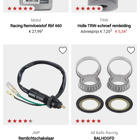
Motul
TRW
Racing Remvloeistof Rbf 660
Holle TRW-schroef remleiding
1
1
2
€ 27,99
€ 5,34
Adviesprijs € 7,20
JMP
All Balls Racing
Remlichtschakelaar
BALHOOFD