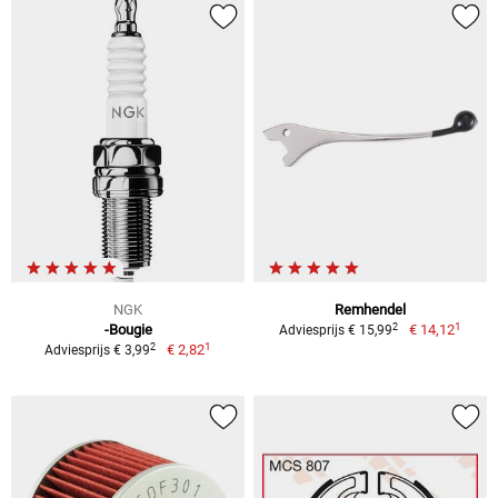
NGK
Remhendel
1
2
-Bougie
€ 14,12
Adviesprijs € 15,99
1
2
€ 2,82
Adviesprijs € 3,99