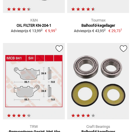
K&N
Tourmax
OIL FILTER KN-204-1
Balhoofd-kegellager
1
1
2
2
€ 9,99
€ 29,73
Adviesprijs € 13,99
Adviesprijs € 43,95
TRW
Craft Bearings
-Remvoeringen Gesint. Met Abe
Balhoofd-kegellager