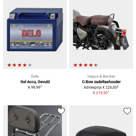
Delo
Hepco & Becker
Gel Accu, Gevuld
C-Bow zadeltashouder
1
2
€ 99,99
Adviesprijs € 226,00
1
€ 219,50