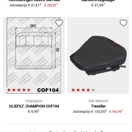
1
1
2
€ 28,92
€ 31,99
Adviesprijs € 41,81
Champion
SW-Motech
OLIEFILT. CHAMPION COF104
Traveller
1
1
2
€ 9,99
€ 94,99
Adviesprijs € 100,00