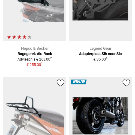
Hepco & Becker
Legend Gear
Bagagerek Alu-Rack
Adapterplaat Slh naar Slc
1
2
€ 35,00
Adviesprijs € 263,00
1
€ 255,00
NIEUW