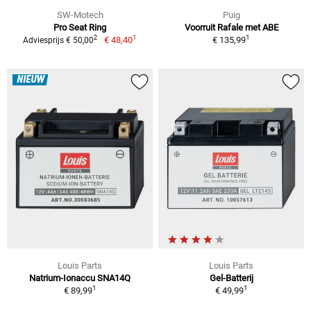
SW-Motech
Puig
Pro Seat Ring
Voorruit Rafale met ABE
1
1
2
€ 48,40
€ 135,99
Adviesprijs € 50,00
NIEUW
Louis Parts
Louis Parts
Natrium-Ionaccu SNA14Q
Gel-Batterij
1
1
€ 89,99
€ 49,99