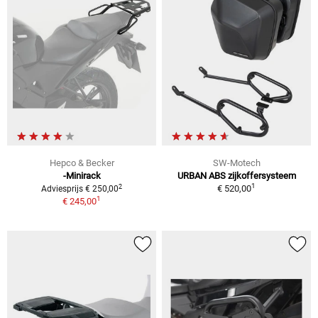
Hepco & Becker
SW-Motech
-Minirack
URBAN ABS zijkoffersysteem
1
2
€ 520,00
Adviesprijs € 250,00
1
€ 245,00