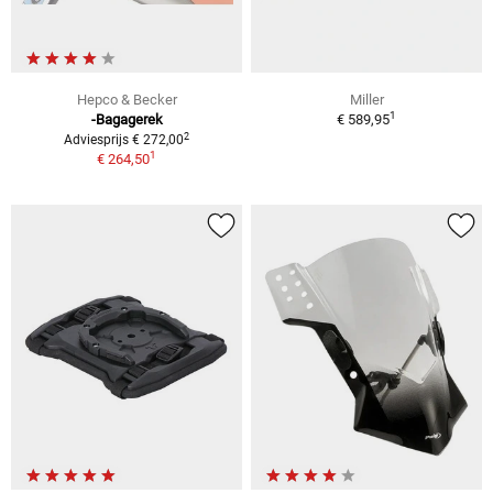
Hepco & Becker
Miller
1
-Bagagerek
€ 589,95
2
Adviesprijs € 272,00
1
€ 264,50