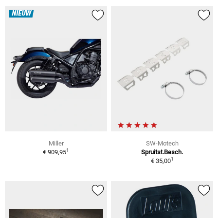
NIEUW
Miller
SW-Motech
1
€ 909,95
Spruitst.Besch.
1
€ 35,00