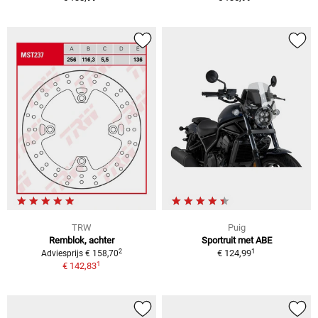
TRW
Puig
Remblok, achter
Sportruit met ABE
1
2
€ 124,99
Adviesprijs € 158,70
1
€ 142,83