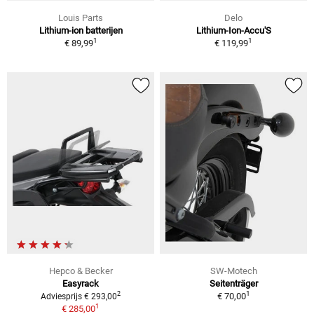
Louis Parts
Delo
Lithium-ion batterijen
Lithium-Ion-Accu'S
1
1
€ 89,99
€ 119,99
Hepco & Becker
SW-Motech
Easyrack
Seitenträger
1
2
€ 70,00
Adviesprijs € 293,00
1
€ 285,00