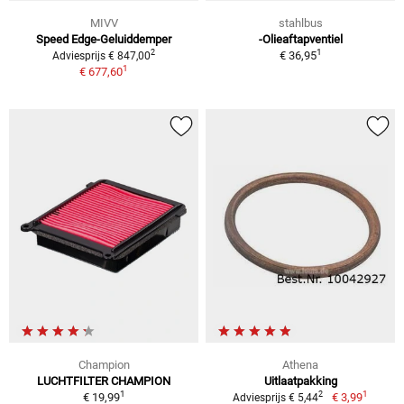
MIVV
stahlbus
Speed Edge-Geluiddemper
-Olieaftapventiel
1
2
€ 36,95
Adviesprijs € 847,00
1
€ 677,60
Champion
Athena
LUCHTFILTER CHAMPION
Uitlaatpakking
1
1
2
€ 19,99
€ 3,99
Adviesprijs € 5,44