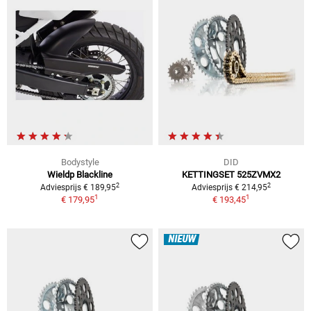
Bodystyle
DID
Wieldp Blackline
KETTINGSET 525ZVMX2
2
2
Adviesprijs € 189,95
Adviesprijs € 214,95
1
1
€ 179,95
€ 193,45
NIEUW