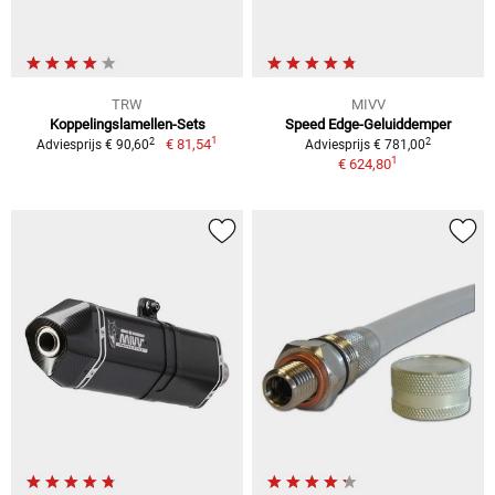
TRW
MIVV
Koppelingslamellen-Sets
Speed Edge-Geluiddemper
1
2
2
€ 81,54
Adviesprijs € 90,60
Adviesprijs € 781,00
1
€ 624,80