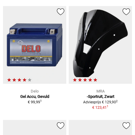
Delo
MRA
Gel Accu, Gevuld
-Sportruit, Zwart
1
2
€ 99,99
Adviesprijs € 129,90
1
€ 123,41