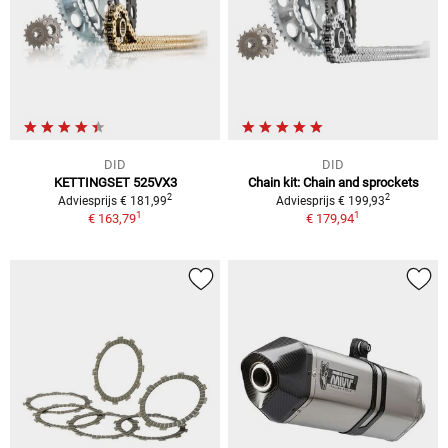
DID
DID
KETTINGSET 525VX3
Chain kit: Chain and sprockets
2
2
Adviesprijs € 181,99
Adviesprijs € 199,93
1
1
€ 163,79
€ 179,94