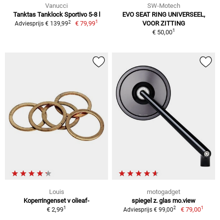
Vanucci
SW-Motech
Tanktas Tanklock Sportivo 5-8 l
EVO SEAT RING UNIVERSEEL,
1
2
€ 79,99
VOOR ZITTING
Adviesprijs € 139,99
1
€ 50,00
Louis
motogadget
Koperringenset v olieaf-
spiegel z. glas mo.view
1
1
2
€ 2,99
€ 79,00
Adviesprijs € 99,00