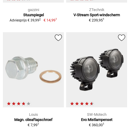
gazzini
ZTechnik
Stuurspiegel
V-Stream Sport-windscherm
1
1
2
€ 14,99
€ 239,95
Adviesprijs € 39,99
Louis
SW-Motech
Magn. olieaftapschroef
Evo Mistlampenset
1
1
€ 7,99
€ 360,00