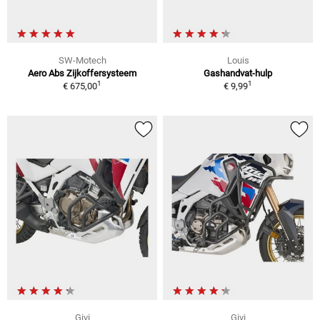
SW-Motech
Louis
Aero Abs Zijkoffersysteem
Gashandvat-hulp
1
1
€ 675,00
€ 9,99
Givi
Givi