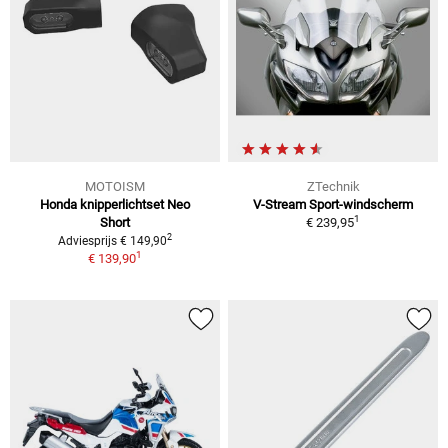
MOTOISM
ZTechnik
Honda knipperlichtset Neo
V-Stream Sport-windscherm
1
Short
€ 239,95
2
Adviesprijs € 149,90
1
€ 139,90