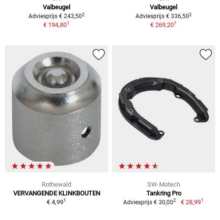
Valbeugel
Valbeugel
2
2
Adviesprijs € 243,50
Adviesprijs € 336,50
1
1
€ 194,80
€ 269,20
Rothewald
SW-Motech
VERVANGENDE KLINKBOUTEN
Tankring Pro
1
1
2
€ 4,99
€ 28,99
Adviesprijs € 30,00