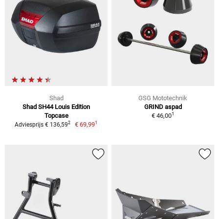
Shad
GSG Mototechnik
Shad SH44 Louis Edition
GRIND aspad
1
Topcase
€ 46,00
1
2
€ 69,99
Adviesprijs € 136,59