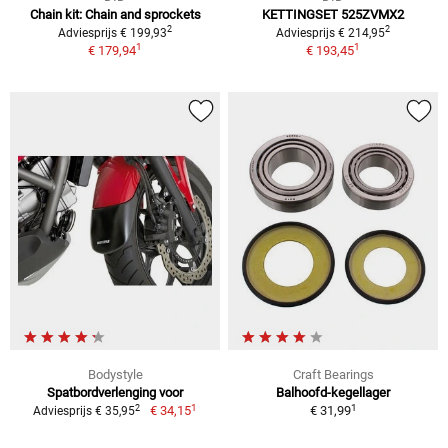
Chain kit: Chain and sprockets
KETTINGSET 525ZVMX2
2
2
Adviesprijs € 199,93
Adviesprijs € 214,95
1
1
€ 179,94
€ 193,45
Bodystyle
Craft Bearings
Spatbordverlenging voor
Balhoofd-kegellager
1
1
2
€ 34,15
€ 31,99
Adviesprijs € 35,95