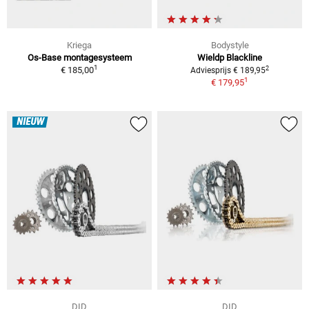
Kriega
Bodystyle
Os-Base montagesysteem
Wieldp Blackline
1
2
€ 185,00
Adviesprijs € 189,95
1
€ 179,95
NIEUW
DID
DID