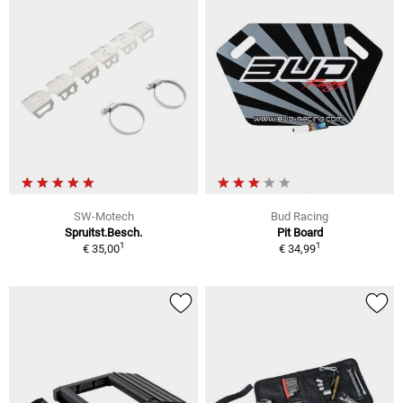
SW-Motech
Bud Racing
Spruitst.Besch.
Pit Board
1
1
€ 35,00
€ 34,99