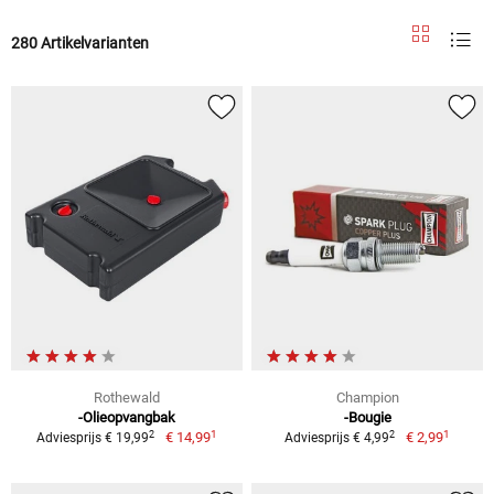
280 Artikelvarianten
Rothewald
Champion
-Olieopvangbak
-Bougie
1
1
2
2
€ 14,99
€ 2,99
Adviesprijs € 19,99
Adviesprijs € 4,99