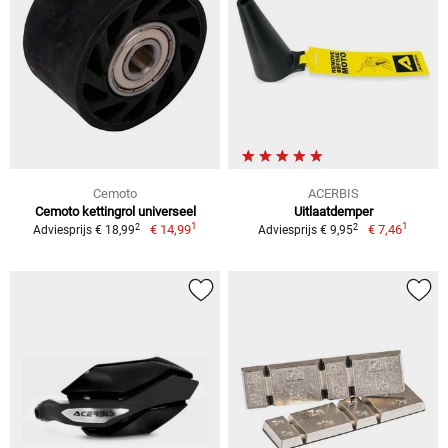
Cemoto
ACERBIS
Cemoto kettingrol universeel
Uitlaatdemper
1
1
2
2
€ 14,99
€ 7,46
Adviesprijs € 18,99
Adviesprijs € 9,95