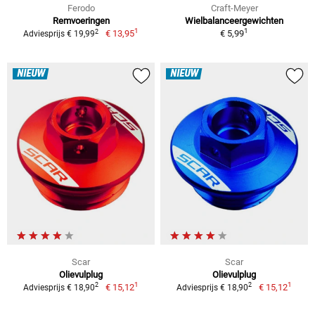
Ferodo
Craft-Meyer
Remvoeringen
Wielbalanceergewichten
1
1
2
€ 13,95
€ 5,99
Adviesprijs € 19,99
NIEUW
NIEUW
Scar
Scar
Olievulplug
Olievulplug
1
1
2
2
€ 15,12
€ 15,12
Adviesprijs € 18,90
Adviesprijs € 18,90