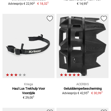
1
1
2
€ 18,32
€ 14,95
Adviesprijs € 22,90
Kriega
ACERBIS
Haul Lus Trekhulp Voor
Geluiddemperbescherming
1
2
Voorzijde
€ 30,99
Adviesprijs € 42,95
1
€ 29,00