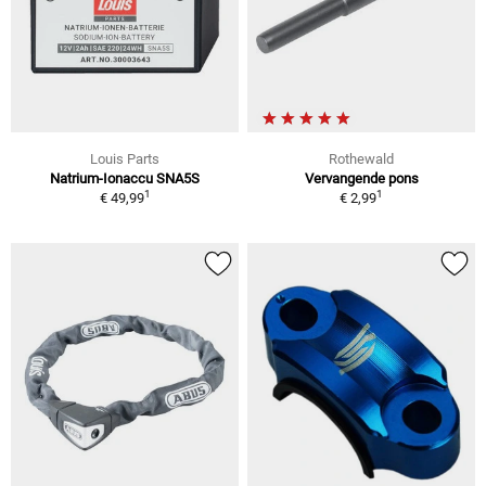
Louis Parts
Rothewald
Natrium-Ionaccu SNA5S
Vervangende pons
1
1
€ 49,99
€ 2,99