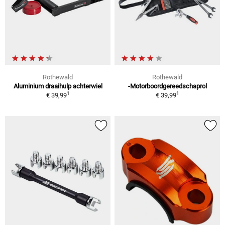
Rothewald
Rothewald
Aluminium draaihulp achterwiel
-Motorboordgereedschaprol
1
1
€ 39,99
€ 39,99