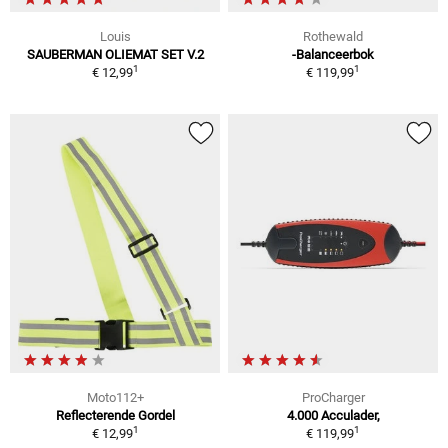
Louis
Rothewald
SAUBERMAN OLIEMAT SET V.2
-Balanceerbok
1
1
€ 12,99
€ 119,99
Moto112+
ProCharger
Reflecterende Gordel
4.000 Acculader,
1
1
€ 12,99
€ 119,99