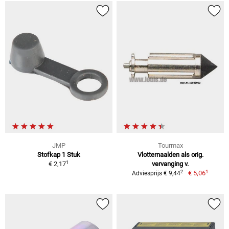
JMP
Tourmax
Stofkap 1 Stuk
Vlotternaalden als orig.
1
€ 2,17
vervanging v.
1
2
€ 5,06
Adviesprijs € 9,44