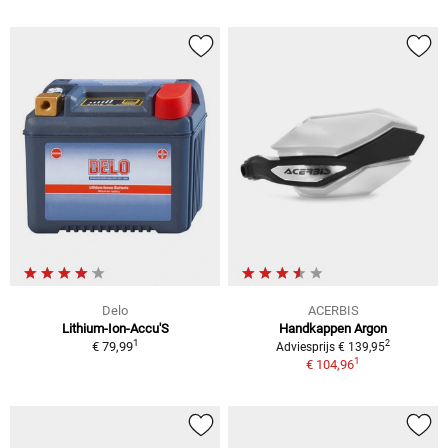
Delo
ACERBIS
Lithium-Ion-Accu'S
Handkappen Argon
1
2
€ 79,99
Adviesprijs € 139,95
1
€ 104,96