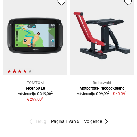
TOMTOM
Rothewald
Rider 50 Le
Motocross-Paddockstand
1
2
2
€ 49,99
Adviesprijs € 349,00
Adviesprijs € 99,99
1
€ 299,00
Terug
Pagina 1 van 6
Volgende