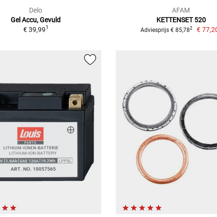
Delo
AFAM
Gel Accu, Gevuld
KETTENSET 520
1
€ 39,99
€ 77,2
2
Adviesprijs € 85,78