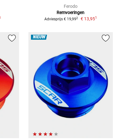
Ferodo
Remvoeringen
1
1
€ 13,95
2
Adviesprijs € 19,99
NIEUW