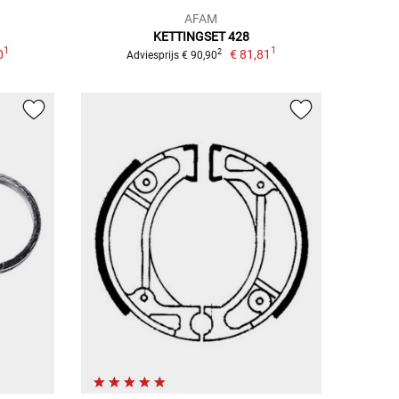
AFAM
KETTINGSET 428
1
1
0
€ 81,81
2
Adviesprijs € 90,90