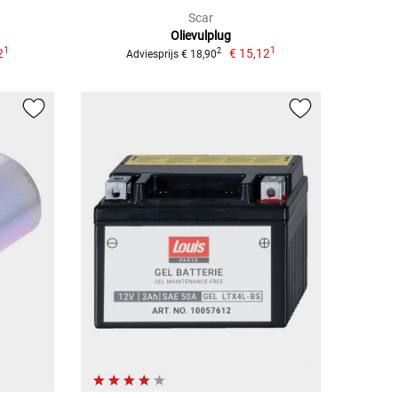
Scar
Olievulplug
1
1
2
€ 15,12
2
Adviesprijs € 18,90