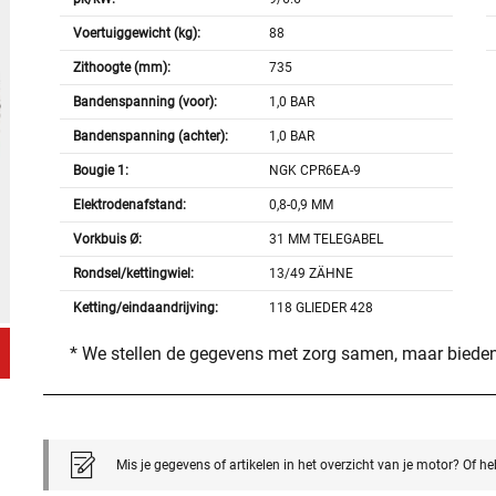
Voertuiggewicht (kg):
88
Zithoogte (mm):
735
Bandenspanning (voor):
1,0 BAR
Bandenspanning (achter):
1,0 BAR
Bougie 1:
NGK CPR6EA-9
Elektrodenafstand:
0,8-0,9 MM
Vorkbuis Ø:
31 MM TELEGABEL
Rondsel/kettingwiel:
13/49 ZÄHNE
Ketting/eindaandrijving:
118 GLIEDER 428
* We stellen de gegevens met zorg samen, maar bieden
Mis je gegevens of artikelen in het overzicht van je motor? Of h