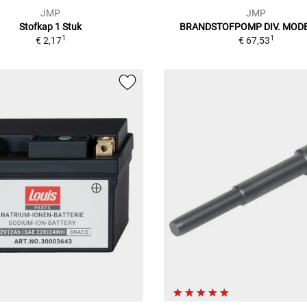
JMP
JMP
Stofkap 1 Stuk
BRANDSTOFPOMP DIV. MOD
1
1
€ 2,17
€ 67,53