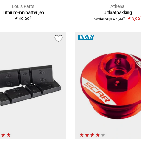
Louis Parts
Athena
Lithium-ion batterijen
Uitlaatpakking
1
€ 49,99
€ 3,99
2
Adviesprijs € 5,44
NIEUW