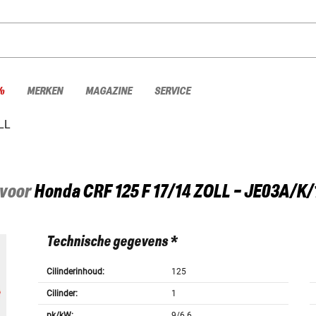
%
MERKEN
MAGAZINE
SERVICE
LL
 voor
Honda
CRF 125 F 17/14 ZOLL - JE03A/K/
Technische gegevens *
Cilinderinhoud:
125
Cilinder:
1
pk/kW:
9/6.6