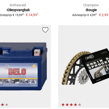
Rothewald
Champion
-Olieopvangbak
-Bougie
1
€ 14,99
€ 2,99
2
2
dviesprijs € 19,99
Adviesprijs € 4,99