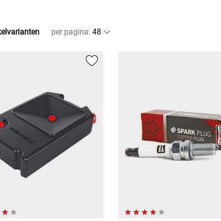
kelvarianten
per pagina
: