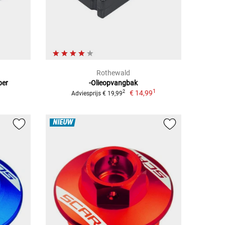
Rothewald
per
-Olieopvangbak
1
€ 14,99
2
Adviesprijs € 19,99
NIEUW