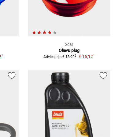
Scar
Olievulplug
1
1
2
€ 15,12
2
Adviesprijs € 18,90