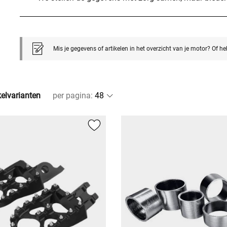
Mis je gegevens of artikelen in het overzicht van je motor? Of h
kelvarianten
per pagina
: