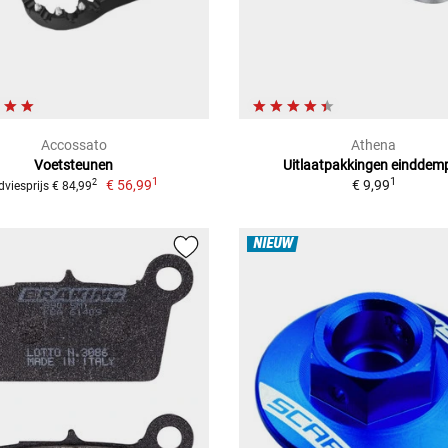
Accossato
Athena
Voetsteunen
Uitlaatpakkingen einddem
1
1
€ 56,99
€ 9,99
2
dviesprijs € 84,99
NIEUW