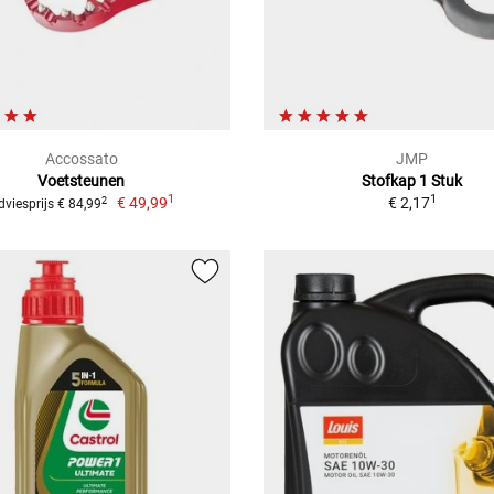
Accossato
JMP
Voetsteunen
Stofkap 1 Stuk
1
1
€ 49,99
€ 2,17
2
dviesprijs € 84,99