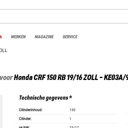
%
MERKEN
MAGAZINE
SERVICE
ZOLL
 voor
Honda
CRF 150 RB 19/16 ZOLL - KE03A/
Technische gegevens *
Cilinderinhoud:
150
Cilinder:
1
pk/kW:
23/17