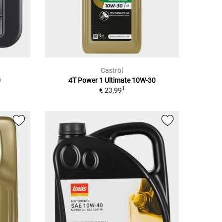
Castrol
0
4T Power 1 Ultimate 10W-30
1
€ 23,99