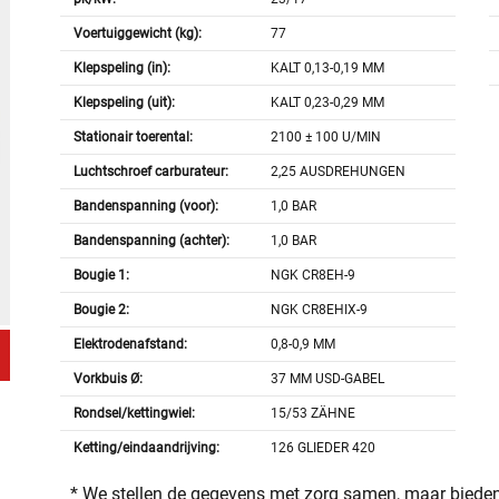
Voertuiggewicht (kg):
77
Klepspeling (in):
KALT 0,13-0,19 MM
Klepspeling (uit):
KALT 0,23-0,29 MM
Stationair toerental:
2100 ± 100 U/MIN
Luchtschroef carburateur:
2,25 AUSDREHUNGEN
Bandenspanning (voor):
1,0 BAR
Bandenspanning (achter):
1,0 BAR
Bougie 1:
NGK CR8EH-9
Bougie 2:
NGK CR8EHIX-9
Elektrodenafstand:
0,8-0,9 MM
Vorkbuis Ø:
37 MM USD-GABEL
Rondsel/kettingwiel:
15/53 ZÄHNE
Ketting/eindaandrijving:
126 GLIEDER 420
* We stellen de gegevens met zorg samen, maar bieden