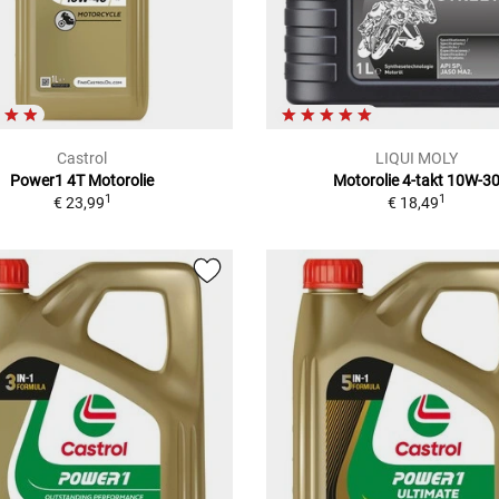
Castrol
LIQUI MOLY
Power1 4T Motorolie
Motorolie 4-takt 10W-3
1
1
€ 23,99
€ 18,49