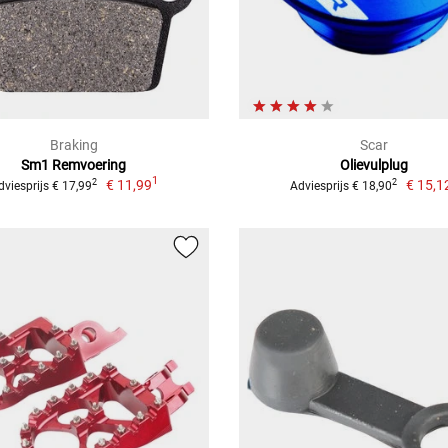
Braking
Scar
Sm1 Remvoering
Olievulplug
1
€ 11,99
€ 15,1
2
2
dviesprijs € 17,99
Adviesprijs € 18,90