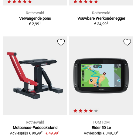
Rothewald
Rothewald
Vervangende pons
Vouwbare Werkonderlegger
1
1
€ 2,99
€ 34,99
Rothewald
TOMTOM
Motocross-Paddockstand
Rider 50 Le
1
2
2
€ 49,99
Adviesprijs € 99,99
Adviesprijs € 349,00