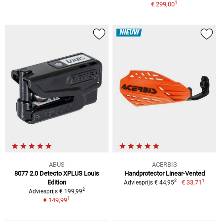
1
€ 299,00
NIEUW
ABUS
ACERBIS
8077 2.0 Detecto XPLUS Louis
Handprotector Linear-Vented
1
2
Edition
€ 33,71
Adviesprijs € 44,95
2
Adviesprijs € 199,99
1
€ 149,99