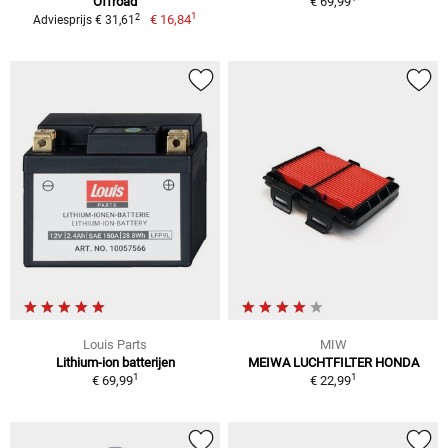
Offroad
€ 69,99
1
2
€ 16,84
Adviesprijs € 31,61
Louis Parts
MIW
Lithium-ion batterijen
MEIWA LUCHTFILTER HONDA
1
1
€ 69,99
€ 22,99