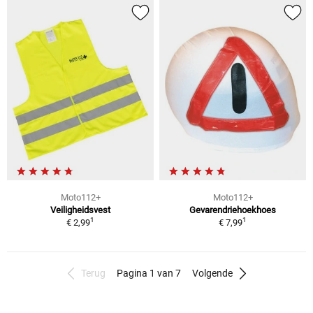
Moto112+
Moto112+
Veiligheidsvest
Gevarendriehoekhoes
1
1
€ 2,99
€ 7,99
Terug
Pagina 1 van 7
Volgende