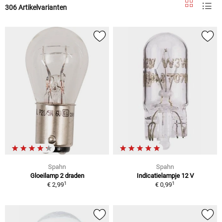
306 Artikelvarianten
Spahn
Spahn
Gloeilamp 2 draden
Indicatielampje 12 V
1
1
€ 2,99
€ 0,99