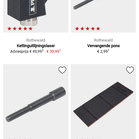
Rothewald
Rothewald
Kettinguitlijningslaser
Vervangende pons
1
1
2
€ 39,99
€ 2,99
Adviesprijs € 49,99