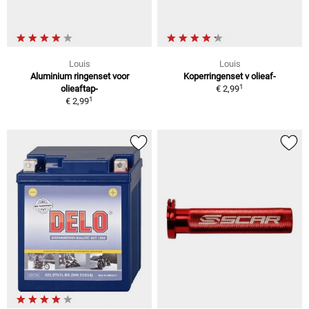
Louis
Louis
Aluminium ringenset voor
Koperringenset v olieaf-
1
olieaftap-
€ 2,99
1
€ 2,99