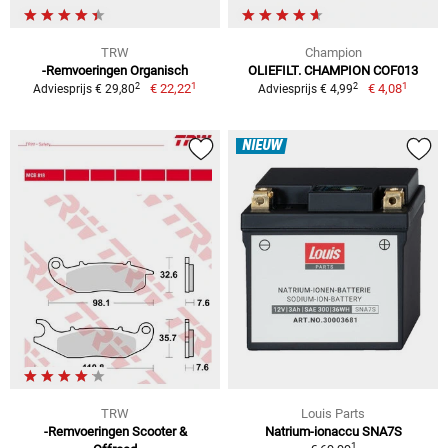
TRW
Champion
-Remvoeringen Organisch
OLIEFILT. CHAMPION COF013
1
1
2
2
€ 22,22
€ 4,08
Adviesprijs € 29,80
Adviesprijs € 4,99
NIEUW
TRW
Louis Parts
-Remvoeringen Scooter &
Natrium-ionaccu SNA7S
1