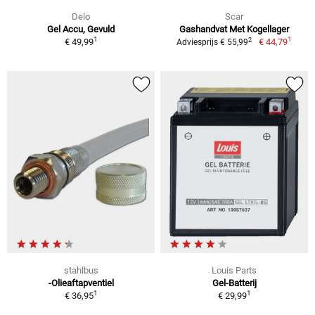
Delo
Scar
Gel Accu, Gevuld
Gashandvat Met Kogellager
1
1
2
€ 49,99
€ 44,79
Adviesprijs € 55,99
stahlbus
Louis Parts
-Olieaftapventiel
Gel-Batterij
1
1
€ 36,95
€ 29,99