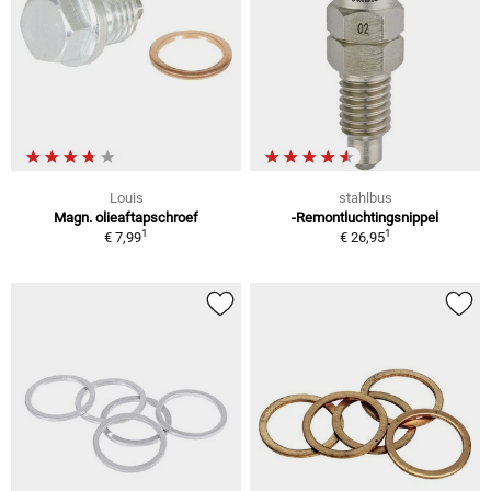
Louis
stahlbus
Magn. olieaftapschroef
-Remontluchtingsnippel
1
1
€ 7,99
€ 26,95