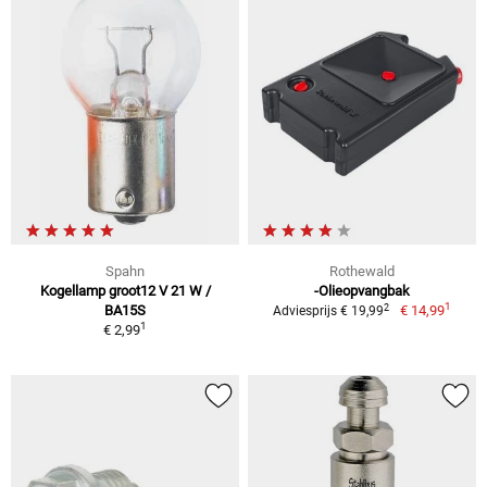
Spahn
Rothewald
Kogellamp groot12 V 21 W /
-Olieopvangbak
1
2
BA15S
€ 14,99
Adviesprijs € 19,99
1
€ 2,99