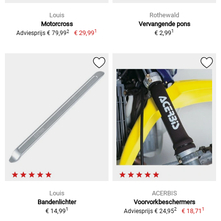
Louis
Rothewald
Motorcross
Vervangende pons
1
1
2
€ 29,99
€ 2,99
Adviesprijs € 79,99
Louis
ACERBIS
Bandenlichter
Voorvorkbeschermers
1
1
2
€ 14,99
€ 18,71
Adviesprijs € 24,95