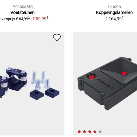
Accossato
Hinson
Voetsteunen
Koppelingslamellen
1
1
€ 56,99
€ 164,99
2
dviesprijs € 84,99