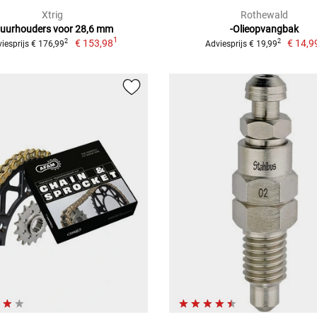
Xtrig
Rothewald
tuurhouders voor 28,6 mm
-Olieopvangbak
1
€ 153,98
€ 14,9
2
2
iesprijs € 176,99
Adviesprijs € 19,99