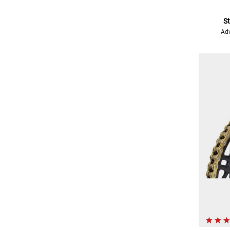
S
Adv