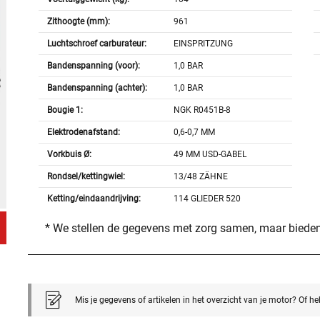
Zithoogte (mm):
961
Luchtschroef carburateur:
EINSPRITZUNG
Bandenspanning (voor):
1,0 BAR
Bandenspanning (achter):
1,0 BAR
Bougie 1:
NGK R0451B-8
Elektrodenafstand:
0,6-0,7 MM
Vorkbuis Ø:
49 MM USD-GABEL
Rondsel/kettingwiel:
13/48 ZÄHNE
Ketting/eindaandrijving:
114 GLIEDER 520
* We stellen de gegevens met zorg samen, maar bieden
Mis je gegevens of artikelen in het overzicht van je motor? Of h