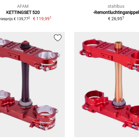
AFAM
stahlbus
KETTINGSET 520
-Remontluchtingsnippel
1
1
€ 119,99
€ 26,95
2
iesprijs € 139,77