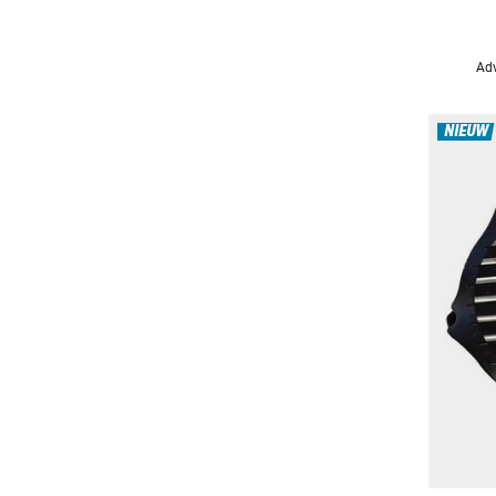
Adv
NIEUW