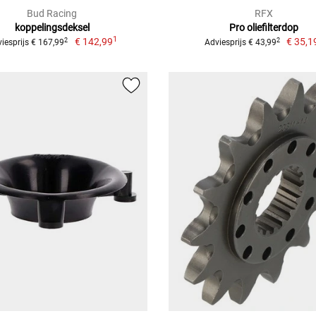
Bud Racing
RFX
koppelingsdeksel
Pro oliefilterdop
1
€ 142,99
€ 35,1
2
2
iesprijs € 167,99
Adviesprijs € 43,99