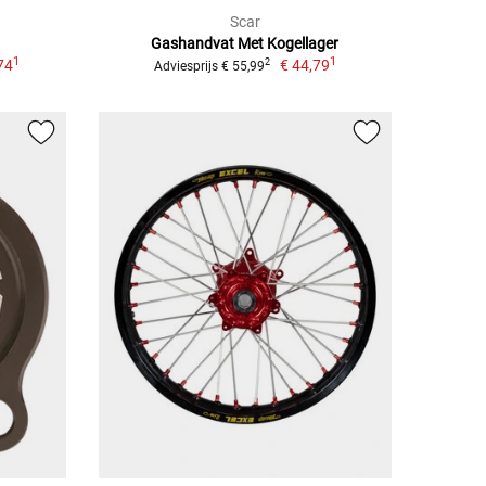
Scar
Gashandvat Met Kogellager
1
1
74
€ 44,79
2
Adviesprijs € 55,99