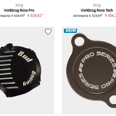
Xtrig
Xtrig
Vorkbrug Rocs Pro
Vorkbrug Rocs Tech
1
€ 529,82
€ 456,
2
2
iesprijs € 608,99
Adviesprijs € 524,99
NIEUW