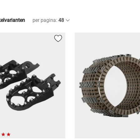
kelvarianten
per pagina
: