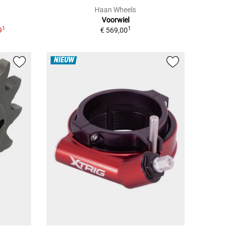
Haan Wheels
Voorwiel
1
1
9
€ 569,00
NIEUW