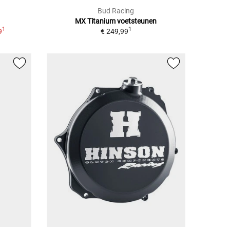
Bud Racing
MX Titanium voetsteunen
1
1
9
€ 249,99