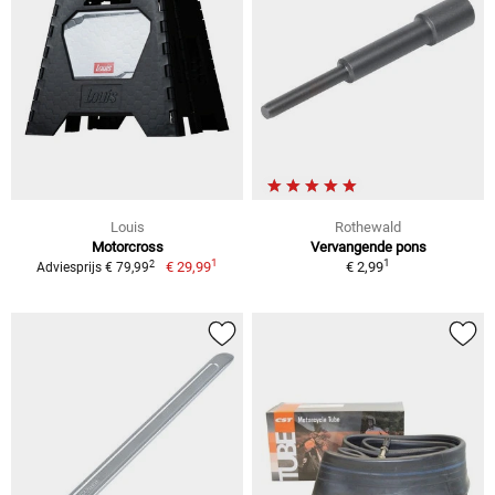
Louis
Rothewald
Motorcross
Vervangende pons
1
1
2
€ 29,99
€ 2,99
Adviesprijs € 79,99