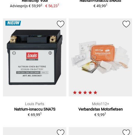
Remschijf Voor
Natrium-Ionaccu SNA5S
1
1
2
€ 56,23
€ 49,99
Adviesprijs € 59,99
NIEUW
Louis Parts
Moto112+
Natrium-ionaccu SNA7S
Verbandstas Motorfietsen
1
1
€ 69,99
€ 9,99