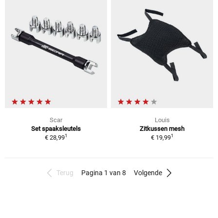
Scar
Louis
Set spaaksleutels
Zitkussen mesh
1
1
€ 28,99
€ 19,99
Terug
Pagina 1 van 8
Volgende