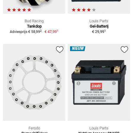
Bud Racing
Louis Parts
Tankdop
Gel-Batterij
1
1
2
€ 47,99
€ 29,99
Adviesprijs € 58,99
NIEUW
Ferodo
Louis Parts