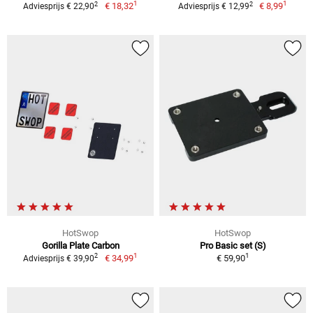
1
1
2
2
€ 18,32
€ 8,99
Adviesprijs € 22,90
Adviesprijs € 12,99
HotSwop
HotSwop
Gorilla Plate Carbon
Pro Basic set (S)
1
1
2
€ 34,99
€ 59,90
Adviesprijs € 39,90