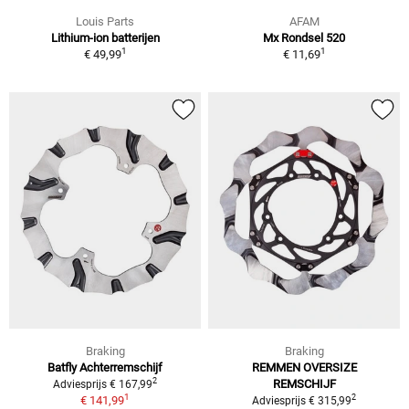
Louis Parts
AFAM
Lithium-ion batterijen
Mx Rondsel 520
1
1
€ 49,99
€ 11,69
Braking
Braking
Batfly Achterremschijf
REMMEN OVERSIZE
2
REMSCHIJF
Adviesprijs € 167,99
1
2
€ 141,99
Adviesprijs € 315,99