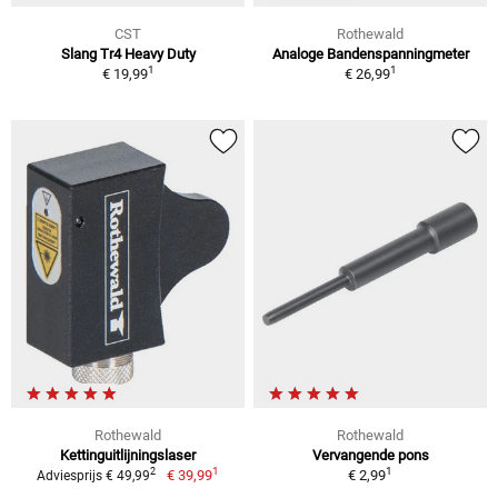
CST
Rothewald
Slang Tr4 Heavy Duty
Analoge Bandenspanningmeter
1
1
€ 19,99
€ 26,99
Rothewald
Rothewald
Kettinguitlijningslaser
Vervangende pons
1
1
2
€ 39,99
€ 2,99
Adviesprijs € 49,99