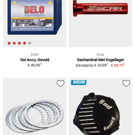
Delo
Scar
Gel Accu, Gevuld
Gashandvat Met Kogellager
1
1
2
€ 49,99
€ 44,79
Adviesprijs € 55,99
NIEUW