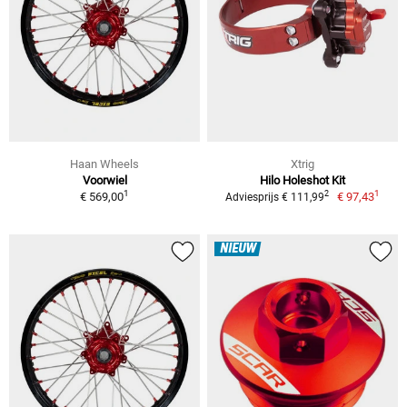
Haan Wheels
Xtrig
Voorwiel
Hilo Holeshot Kit
1
1
2
€ 569,00
€ 97,43
Adviesprijs € 111,99
NIEUW