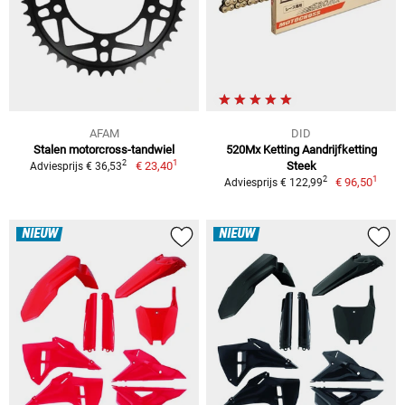
AFAM
DID
Stalen motorcross-tandwiel
520Mx Ketting Aandrijfketting
1
2
€ 23,40
Steek
Adviesprijs € 36,53
1
2
€ 96,50
Adviesprijs € 122,99
NIEUW
NIEUW