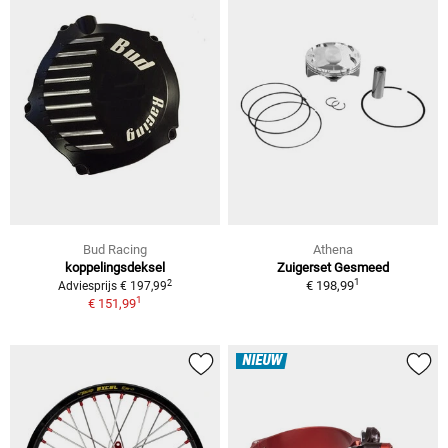
Bud Racing
Athena
koppelingsdeksel
Zuigerset Gesmeed
1
2
€ 198,99
Adviesprijs € 197,99
1
€ 151,99
NIEUW