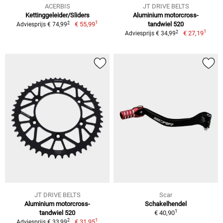
ACERBIS
JT DRIVE BELTS
Kettinggeleider/Sliders
Aluminium motorcross-
1
2
€ 55,99
tandwiel 520
Adviesprijs € 74,99
1
2
€ 27,19
Adviesprijs € 34,99
JT DRIVE BELTS
Scar
Aluminium motorcross-
Schakelhendel
1
tandwiel 520
€ 40,90
1
2
€ 31,95
Adviesprijs € 33,99