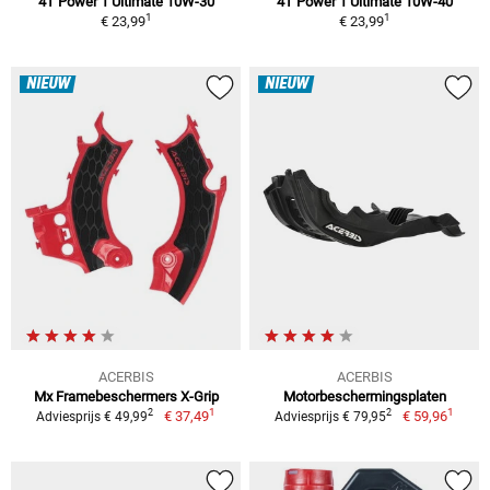
4T Power 1 Ultimate 10W-30
4T Power 1 Ultimate 10W-40
1
1
€ 23,99
€ 23,99
NIEUW
NIEUW
ACERBIS
ACERBIS
Mx Framebeschermers X-Grip
Motorbeschermingsplaten
1
1
2
2
€ 37,49
€ 59,96
Adviesprijs € 49,99
Adviesprijs € 79,95