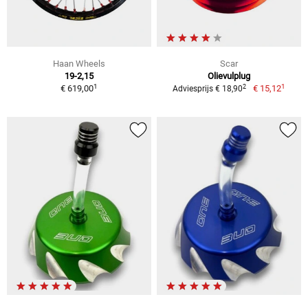
Haan Wheels
Scar
19-2,15
Olievulplug
1
1
2
€ 619,00
€ 15,12
Adviesprijs € 18,90