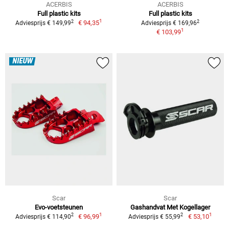
ACERBIS
ACERBIS
Full plastic kits
Full plastic kits
1
2
2
€ 94,35
Adviesprijs € 149,99
Adviesprijs € 169,96
1
€ 103,99
NIEUW
Scar
Scar
Evo-voetsteunen
Gashandvat Met Kogellager
1
1
2
2
€ 96,99
€ 53,10
Adviesprijs € 114,90
Adviesprijs € 55,99