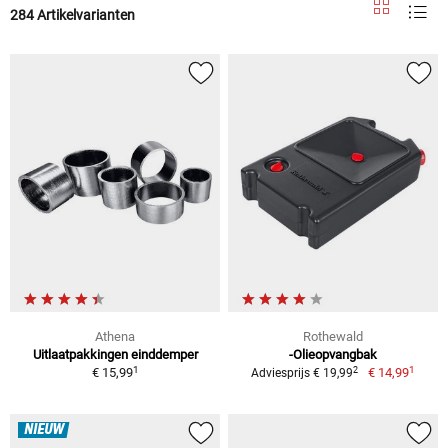
284 Artikelvarianten
Athena
Rothewald
Uitlaatpakkingen einddemper
-Olieopvangbak
1
1
2
€ 15,99
€ 14,99
Adviesprijs € 19,99
NIEUW