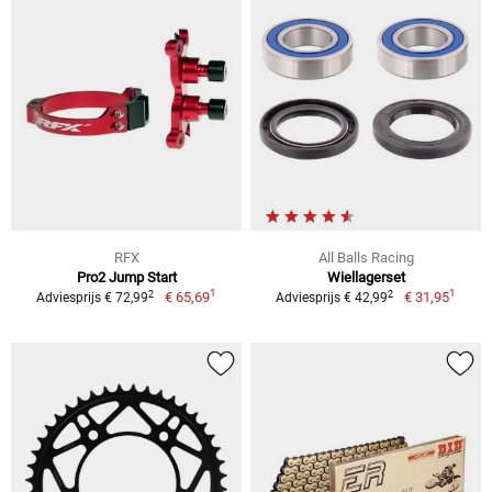
RFX
All Balls Racing
Pro2 Jump Start
Wiellagerset
1
1
2
2
€ 65,69
€ 31,95
Adviesprijs € 72,99
Adviesprijs € 42,99