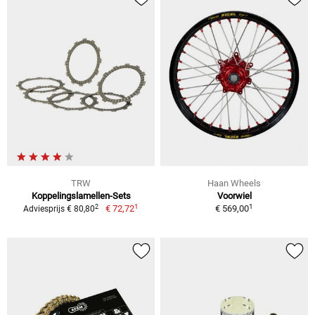
TRW
Haan Wheels
Koppelingslamellen-Sets
Voorwiel
1
1
2
€ 72,72
€ 569,00
Adviesprijs € 80,80