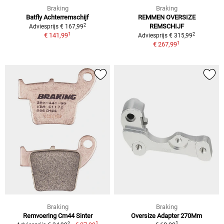
Braking
Braking
Batfly Achterremschijf
REMMEN OVERSIZE
2
REMSCHIJF
Adviesprijs € 167,99
1
2
€ 141,99
Adviesprijs € 315,99
1
€ 267,99
Braking
Braking
Remvoering Cm44 Sinter
Oversize Adapter 270Mm
1
1
2