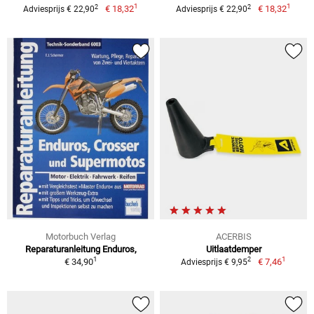
1
1
2
2
€ 18,32
€ 18,32
Adviesprijs € 22,90
Adviesprijs € 22,90
Motorbuch Verlag
ACERBIS
Reparaturanleitung Enduros,
Uitlaatdemper
1
1
2
€ 34,90
€ 7,46
Adviesprijs € 9,95