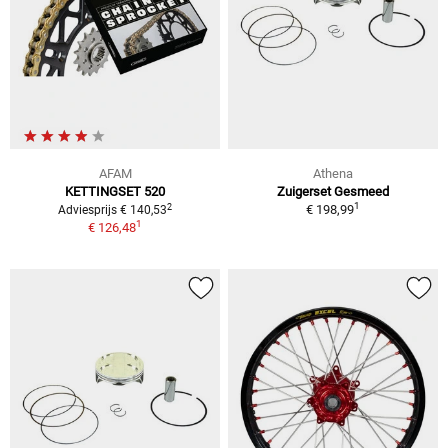
AFAM
Athena
KETTINGSET 520
Zuigerset Gesmeed
1
2
€ 198,99
Adviesprijs € 140,53
1
€ 126,48