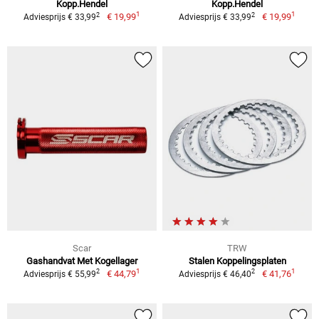
Kopp.Hendel
Kopp.Hendel
1
1
2
2
€ 19,99
€ 19,99
Adviesprijs € 33,99
Adviesprijs € 33,99
Scar
TRW
Gashandvat Met Kogellager
Stalen Koppelingsplaten
1
1
2
2
€ 44,79
€ 41,76
Adviesprijs € 55,99
Adviesprijs € 46,40