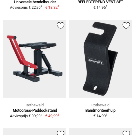
Universele hendelhouder
REFLECTEREND VEST SET
1
1
2
€ 18,32
€ 14,95
Adviesprijs € 22,90
Rothewald
Rothewald
Motocross-Paddockstand
Bandmonteerhulp
1
1
2
€ 49,99
€ 14,99
Adviesprijs € 99,99