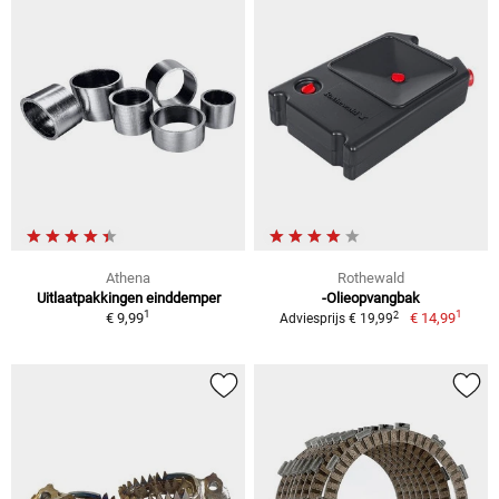
Athena
Rothewald
Uitlaatpakkingen einddemper
-Olieopvangbak
1
1
2
€ 9,99
€ 14,99
Adviesprijs € 19,99