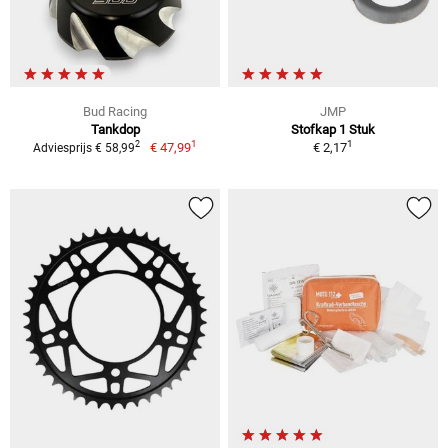
Bud Racing
JMP
Tankdop
Stofkap 1 Stuk
1
1
2
€ 47,99
€ 2,17
Adviesprijs € 58,99