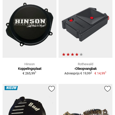
Hinson
Rothewald
Koppelingsplaat
-Olieopvangbak
1
1
2
€ 265,99
€ 14,99
Adviesprijs € 19,99
NIEUW