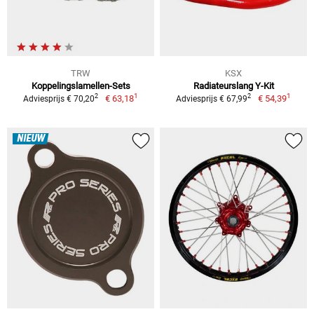
TRW
KSX
Koppelingslamellen-Sets
Radiateurslang Y-Kit
1
1
2
2
€ 63,18
€ 54,39
Adviesprijs € 70,20
Adviesprijs € 67,99
NIEUW