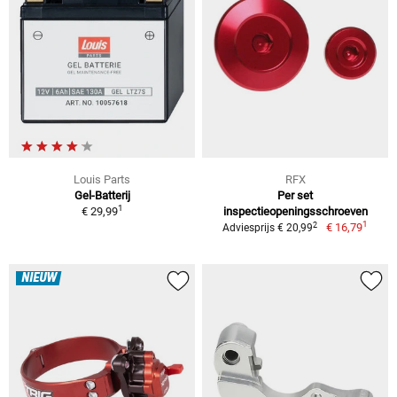
Louis Parts
RFX
Gel-Batterij
Per set
1
€ 29,99
inspectieopeningsschroeven
1
2
€ 16,79
Adviesprijs € 20,99
NIEUW