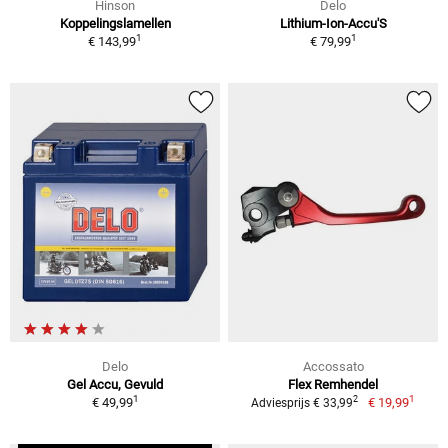
Hinson
Delo
Koppelingslamellen
Lithium-Ion-Accu'S
1
1
€ 143,99
€ 79,99
Delo
Accossato
Gel Accu, Gevuld
Flex Remhendel
1
1
2
€ 49,99
€ 19,99
Adviesprijs € 33,99