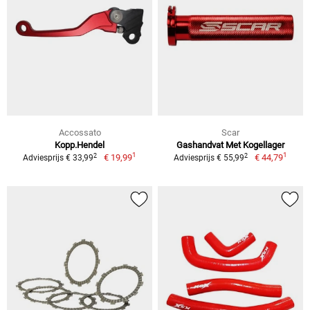
Accossato
Scar
Kopp.Hendel
Gashandvat Met Kogellager
1
1
2
2
€ 19,99
€ 44,79
Adviesprijs € 33,99
Adviesprijs € 55,99