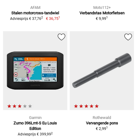
AFAM
Moto112+
Stalen motorcross-tandwiel
Verbandstas Motorfietsen
1
1
2
€ 36,75
€ 9,99
Adviesprijs € 37,76
Garmin
Rothewald
Zumo 396Lmt-S Eu Louis
Vervangende pons
1
Edition
€ 2,99
2
Adviesprijs € 399,99