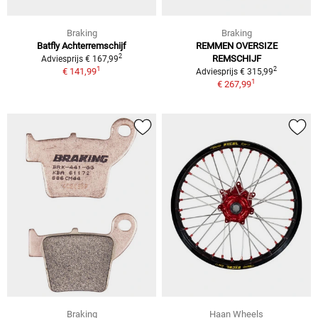
Braking
Braking
Batfly Achterremschijf
REMMEN OVERSIZE
2
REMSCHIJF
Adviesprijs € 167,99
1
2
€ 141,99
Adviesprijs € 315,99
1
€ 267,99
Braking
Haan Wheels