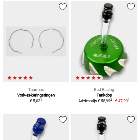
Tourmax
Bud Racing
Vork-zekeringsringen
Tankdop
1
1
2
€ 5,03
€ 47,99
Adviesprijs € 58,99