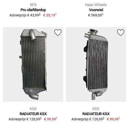
RFX
Haan Wheels
Pro oliefilterdop
Voorwiel
1
1
2
€ 35,19
€ 569,00
Adviesprijs € 43,99
KSX
KSX
RADIATEUR KSX
RADIATEUR KSX
1
1
2
2
€ 99,99
€ 99,99
Adviesprijs € 126,99
Adviesprijs € 126,99