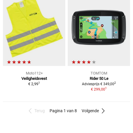
Moto112+
TOMTOM
Veiligheidsvest
Rider 50 Le
1
2
€ 2,99
Adviesprijs € 349,00
1
€ 299,00
Terug
Pagina 1 van 8
Volgende