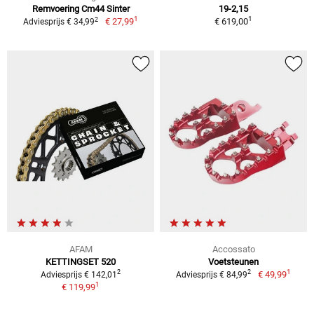
Remvoering Cm44 Sinter
19-2,15
1
1
2
€ 27,99
€ 619,00
Adviesprijs € 34,99
AFAM
Accossato
KETTINGSET 520
Voetsteunen
1
2
2
€ 49,99
Adviesprijs € 142,01
Adviesprijs € 84,99
1
€ 119,99