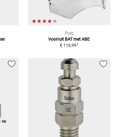
Puig
per
Voorruit BAT met ABE
1
€ 116,99