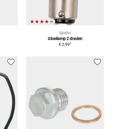
Spahn
Gloeilamp 2 draden
1
€ 2,99