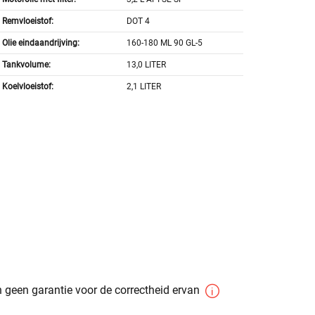
Remvloeistof:
DOT 4
Olie eindaandrijving:
160-180 ML 90 GL-5
Tankvolume:
13,0 LITER
Koelvloeistof:
2,1 LITER
 geen garantie voor de correctheid ervan