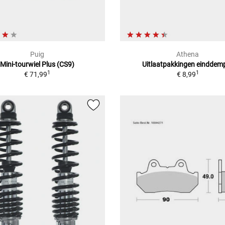
Puig
Athena
Mini-tourwiel Plus (CS9)
Uitlaatpakkingen einddem
1
1
€ 71,99
€ 8,99