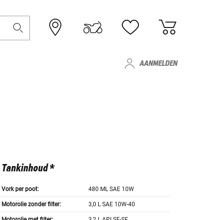
AANMELDEN
Tankinhoud *
Vork per poot:
480 ML SAE 10W
Motorolie zonder filter:
3,0 L SAE 10W-40
Motorolie met filter:
3,2 L API SE-SF