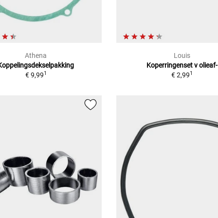
Athena
Louis
Koppelingsdekselpakking
Koperringenset v olieaf-
1
1
€ 9,99
€ 2,99