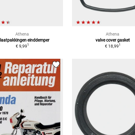
Athena
Athena
tlaatpakkingen einddemper
valve cover gasket
1
1
€ 9,99
€ 18,99