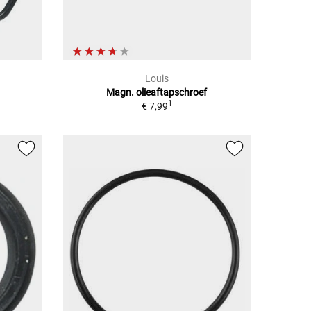
Louis
Magn. olieaftapschroef
1
€ 7,99