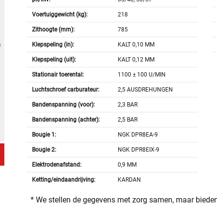
Voertuiggewicht (kg):
218
Zithoogte (mm):
785
Klepspeling (in):
KALT 0,10 MM
Klepspeling (uit):
KALT 0,12 MM
Stationair toerental:
1100 ± 100 U/MIN
Luchtschroef carburateur:
2,5 AUSDREHUNGEN
Bandenspanning (voor):
2,3 BAR
Bandenspanning (achter):
2,5 BAR
Bougie 1:
NGK DPR8EA-9
Bougie 2:
NGK DPR8EIX-9
Elektrodenafstand:
0,9 MM
Ketting/eindaandrijving:
KARDAN
* We stellen de gegevens met zorg samen, maar bieden