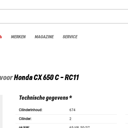
%
MERKEN
MAGAZINE
SERVICE
 voor
Honda
CX 650 C - RC11
Technische gegevens *
Cilinderinhoud:
674
Cilinder:
2
pk/kW:
65/48, 50/37