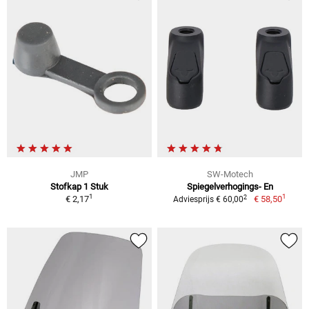
JMP
SW-Motech
Stofkap 1 Stuk
Spiegelverhogings- En
1
1
2
€ 2,17
€ 58,50
Adviesprijs € 60,00