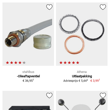
stahlbus
Athena
-Olieaftapventiel
Uitlaatpakking
1
1
2
€ 36,95
€ 3,99
Adviesprijs € 5,44