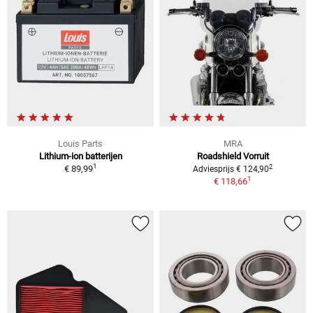
Louis Parts
MRA
Lithium-ion batterijen
Roadshield Vorruit
1
2
€ 89,99
Adviesprijs € 124,90
1
€ 118,66