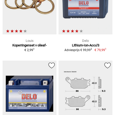
Louis
Delo
Koperringenset v olieaf-
Lithium-Ion-Accu'S
1
1
2
€ 2,99
€ 79,99
Adviesprijs € 99,99