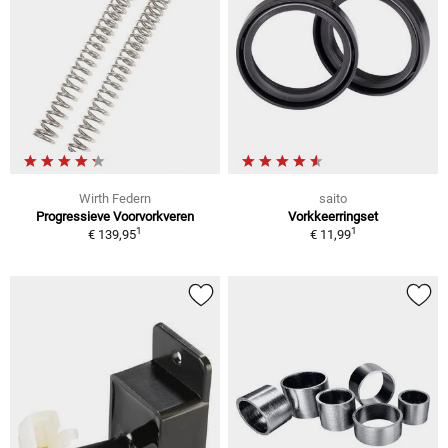
Wirth Federn
saito
Progressieve Voorvorkveren
Vorkkeerringset
1
1
€ 139,95
€ 11,99