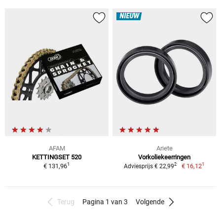
NIEUW
AFAM
Ariete
KETTINGSET 520
Vorkoliekeerringen
1
1
2
€ 131,96
€ 16,12
Adviesprijs € 22,99
Terug
Pagina 1 van 3
Volgende