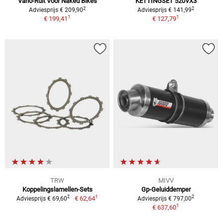
Vario-Ruit Voor Naked Bikes
KETTINGSET 520VX3
2
2
Adviesprijs € 209,90
Adviesprijs € 141,99
1
1
€ 199,41
€ 127,79
TRW
MIVV
Koppelingslamellen-Sets
Gp-Geluiddemper
1
2
2
€ 62,64
Adviesprijs € 69,60
Adviesprijs € 797,00
1
€ 637,60