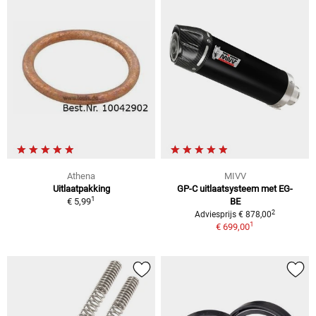
Athena
MIVV
Uitlaatpakking
GP-C uitlaatsysteem met EG-
1
€ 5,99
BE
2
Adviesprijs € 878,00
1
€ 699,00