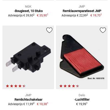
NGK
JMP
-Bougieset, 10 Stuks
Remklauwreparatieset JMP
1
1
2
2
€ 35,90
€ 19,70
Adviesprijs € 39,90
Adviesprijs € 22,99
JMP
Delo
Remlichtschakelaar
-Luchtfilter
1
1
2
€ 10,38
€ 19,99
Adviesprijs € 11,99