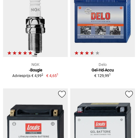
NGK
Delo
-Bougie
Gel-Hd-Accu
1
1
2
€ 4,65
€ 129,99
Adviesprijs € 4,99