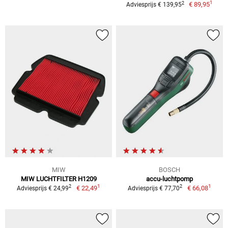
1
2
€ 89,95
Adviesprijs € 139,95
MIW
BOSCH
MIW LUCHTFILTER H1209
accu-luchtpomp
1
1
2
2
€ 22,49
€ 66,08
Adviesprijs € 24,99
Adviesprijs € 77,70