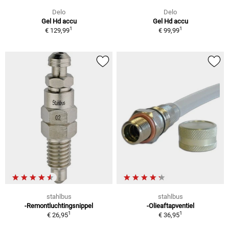
Delo
Delo
Gel Hd accu
Gel Hd accu
1
1
€ 129,99
€ 99,99
stahlbus
stahlbus
-Remontluchtingsnippel
-Olieaftapventiel
1
1
€ 26,95
€ 36,95