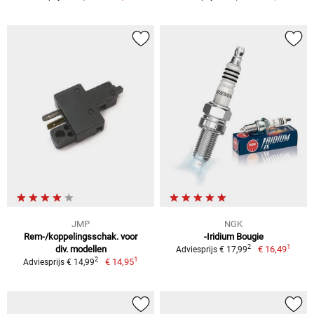
JMP
NGK
Rem-/koppelingsschak. voor
-Iridium Bougie
1
2
div. modellen
€ 16,49
Adviesprijs € 17,99
1
2
€ 14,95
Adviesprijs € 14,99