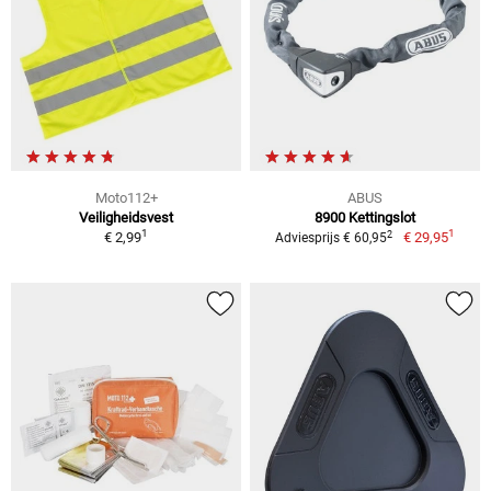
Moto112+
ABUS
Veiligheidsvest
8900 Kettingslot
1
1
2
€ 2,99
€ 29,95
Adviesprijs € 60,95