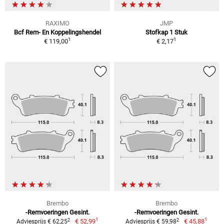
RAXIMO
JMP
Bcf Rem- En Koppelingshendel
Stofkap 1 Stuk
1
1
€ 119,00
€ 2,17
Brembo
Brembo
-Remvoeringen Gesint.
-Remvoeringen Gesint.
1
1
2
2
€ 52,99
€ 45,88
Adviesprijs € 62,25
Adviesprijs € 59,98