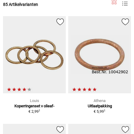
85 Artikelvarianten
Louis
Athena
Koperringenset v olieaf-
Uitlaatpakking
1
1
€ 2,99
€ 5,99