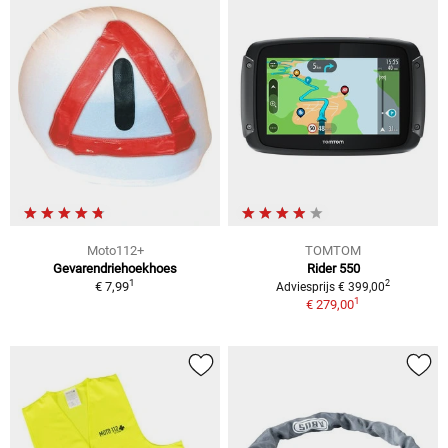
Moto112+
TOMTOM
Gevarendriehoekhoes
Rider 550
1
2
€ 7,99
Adviesprijs € 399,00
1
€ 279,00