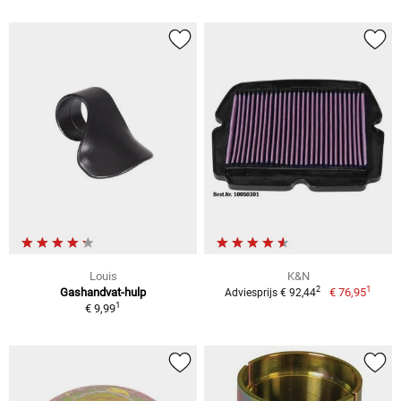
Louis
K&N
1
2
Gashandvat-hulp
€ 76,95
Adviesprijs € 92,44
1
€ 9,99