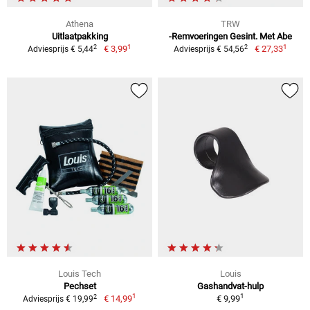
Athena
TRW
Uitlaatpakking
-Remvoeringen Gesint. Met Abe
1
1
2
2
€ 3,99
€ 27,33
Adviesprijs € 5,44
Adviesprijs € 54,56
Louis Tech
Louis
Pechset
Gashandvat-hulp
1
1
2
€ 14,99
€ 9,99
Adviesprijs € 19,99