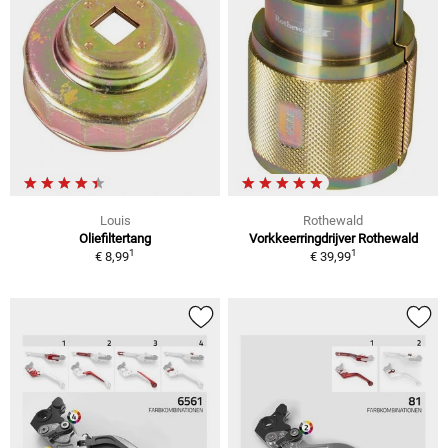
Louis
Rothewald
Oliefiltertang
Vorkkeerringdrijver Rothewald
1
1
€ 8,99
€ 39,99