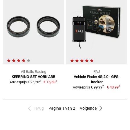
All Balls Racing
PAJ
KEERRING-SET VORK ABR
Vehicle Finder 4G 2.0 - GPS-
1
2
€ 16,60
tracker
Adviesprijs € 26,20
1
2
€ 43,99
Adviesprijs € 99,99
Terug
Pagina 1 van 2
Volgende