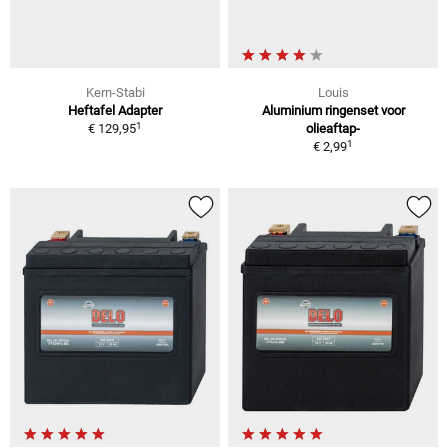
Kern-Stabi
Louis
Heftafel Adapter
Aluminium ringenset voor
1
€ 129,95
olieaftap-
1
€ 2,99