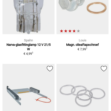
Spahn
Louis
Narva-glasfittinglamp 12 V 21/5
Magn. olieaftapschroef
1
W
€ 7,99
1
€ 4,99