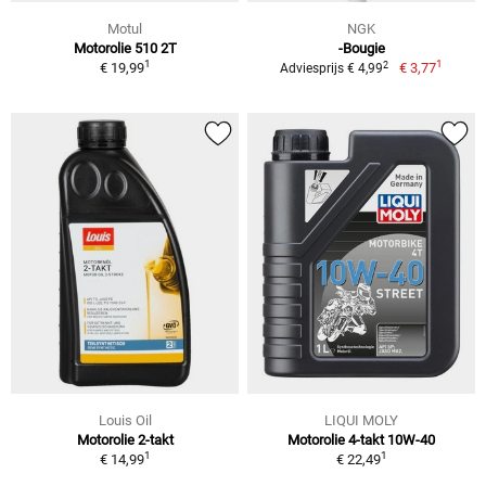
Motul
NGK
Motorolie 510 2T
-Bougie
1
1
2
€ 19,99
€ 3,77
Adviesprijs € 4,99
Louis Oil
LIQUI MOLY
Motorolie 2-takt
Motorolie 4-takt 10W-40
1
1
€ 14,99
€ 22,49