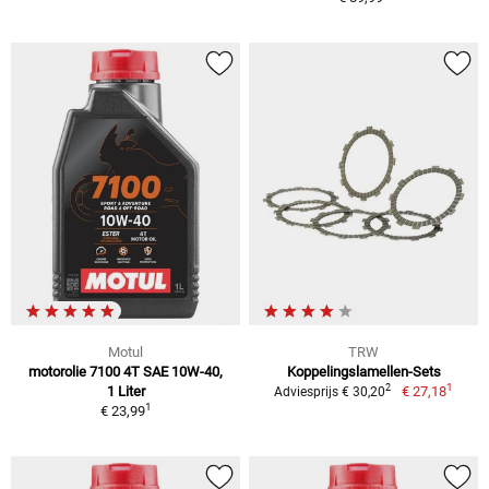
Motul
TRW
motorolie 7100 4T SAE 10W-40,
Koppelingslamellen-Sets
1
2
1 Liter
€ 27,18
Adviesprijs € 30,20
1
€ 23,99