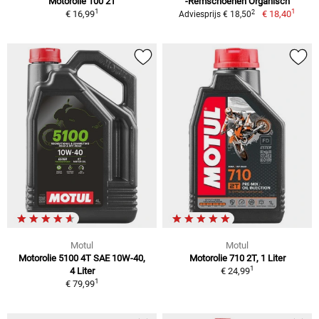
Motorolie 100 2T
-Remschoenen Organisch
1
1
2
€ 16,99
€ 18,40
Adviesprijs € 18,50
Motul
Motul
Motorolie 5100 4T SAE 10W-40,
Motorolie 710 2T, 1 Liter
1
4 Liter
€ 24,99
1
€ 79,99