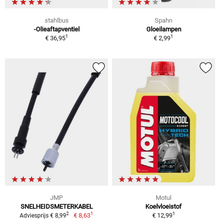
stahlbus
Spahn
-Olieaftapventiel
Gloeilampen
1
1
€ 36,95
€ 2,99
JMP
Motul
SNELHEIDSMETERKABEL
Koelvloeistof
1
1
2
€ 8,63
€ 12,99
Adviesprijs € 8,99