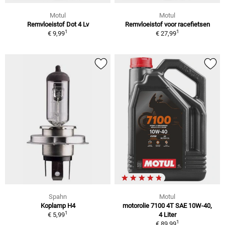
Motul
Motul
Remvloeistof Dot 4 Lv
Remvloeistof voor racefietsen
1
1
€ 9,99
€ 27,99
Spahn
Motul
Koplamp H4
motorolie 7100 4T SAE 10W-40,
1
€ 5,99
4 Liter
1
€ 89,99