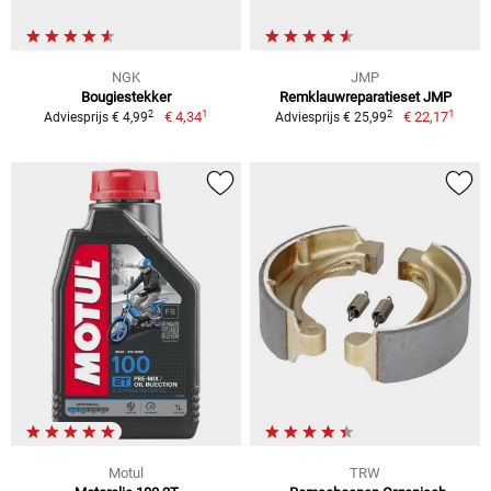
NGK
JMP
Bougiestekker
Remklauwreparatieset JMP
1
1
2
2
€ 4,34
€ 22,17
Adviesprijs € 4,99
Adviesprijs € 25,99
Motul
TRW