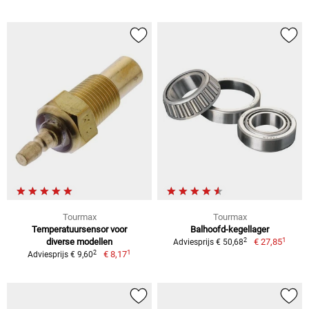
Tourmax
Tourmax
Temperatuursensor voor
Balhoofd-kegellager
1
2
diverse modellen
€ 27,85
Adviesprijs € 50,68
1
2
€ 8,17
Adviesprijs € 9,60