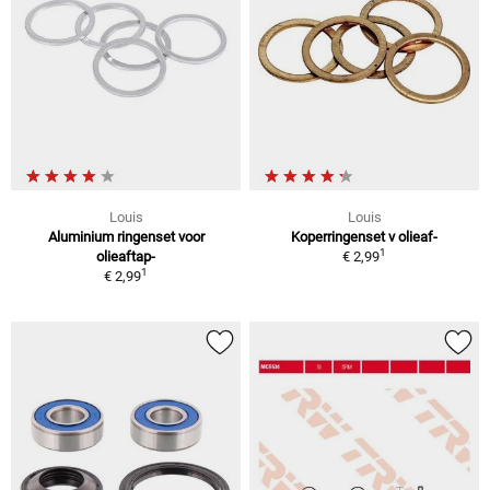
Louis
Louis
Aluminium ringenset voor
Koperringenset v olieaf-
1
olieaftap-
€ 2,99
1
€ 2,99