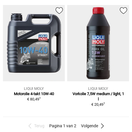
LIQUI MOLY
LIQUI MOLY
Motorolie 4-takt 10W-40
Vorkolie 7,5W medium / light, 1
1
€ 80,49
l
1
€ 20,49
Terug
Pagina 1 van 2
Volgende