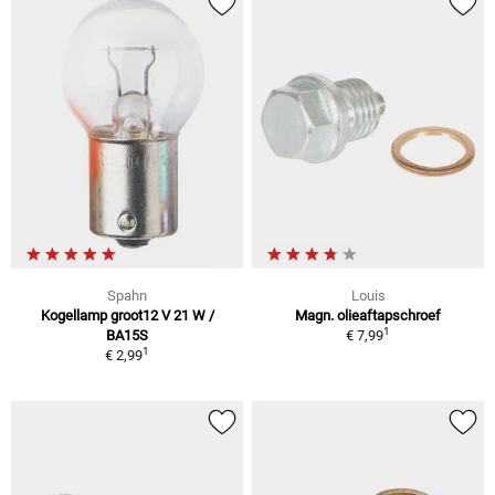
Spahn
Louis
Kogellamp groot12 V 21 W /
Magn. olieaftapschroef
1
BA15S
€ 7,99
1
€ 2,99