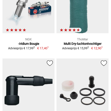
NGK
ThoMar
-Iridium Bougie
Multi Dry-luchtontvochtiger
1
1
2
2
€ 17,40
€ 12,90
Adviesprijs € 17,99
Adviesprijs € 15,99