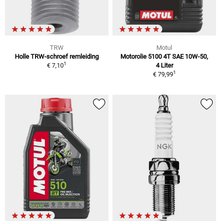
TRW
Motul
Holle TRW-schroef remleiding
Motorolie 5100 4T SAE 10W-50,
1
€ 7,10
4 Liter
1
€ 79,99