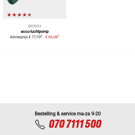
BOSCH
accu-luchtpomp
1
2
€ 66,08
Adviesprijs € 77,70
Bestelling & service ma-za 9-20
070 7111 500