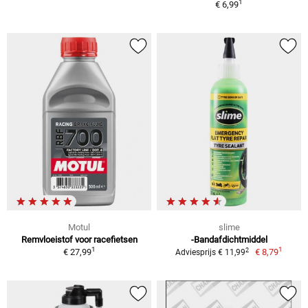
1
€ 6,99
Motul
slime
Remvloeistof voor racefietsen
-Bandafdichtmiddel
1
1
2
€ 27,99
€ 8,79
Adviesprijs € 11,99