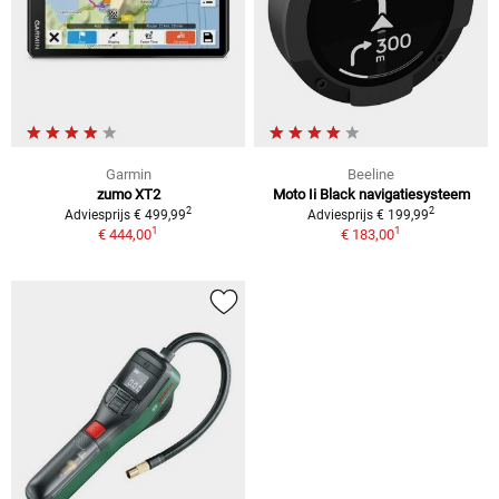
Garmin
Beeline
zumo XT2
Moto Ii Black navigatiesysteem
2
2
Adviesprijs € 499,99
Adviesprijs € 199,99
1
1
€ 444,00
€ 183,00