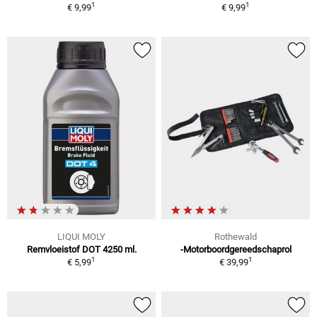
1
1
€ 9,99
€ 9,99
LIQUI MOLY
Rothewald
Remvloeistof DOT 4250 ml.
-Motorboordgereedschaprol
1
1
€ 5,99
€ 39,99