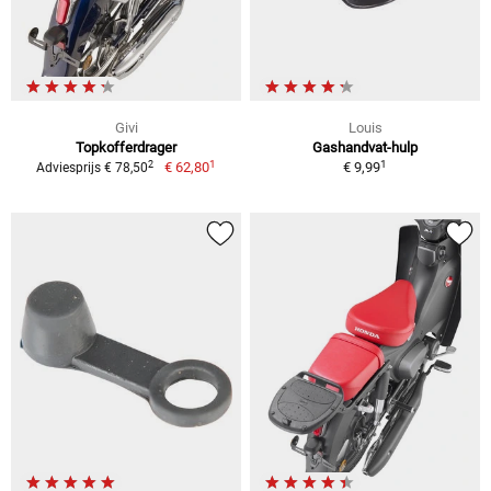
Givi
Louis
Topkofferdrager
Gashandvat-hulp
1
1
2
€ 62,80
€ 9,99
Adviesprijs € 78,50