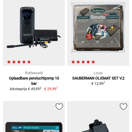
Rothewald
Louis
Oplaadbare persluchtpomp 10
SAUBERMAN OLIEMAT SET V.2
1
bar
€ 12,99
1
2
€ 29,99
Adviesprijs € 49,99