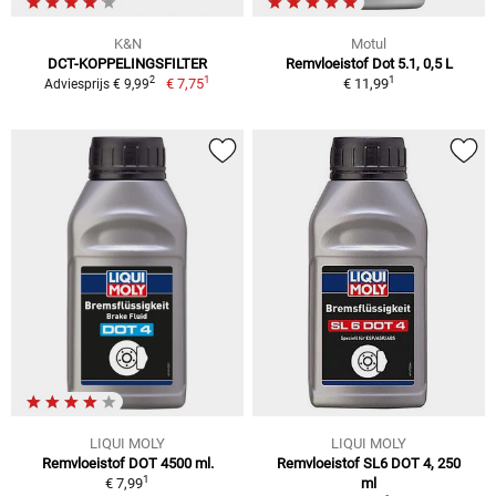
K&N
Motul
DCT-KOPPELINGSFILTER
Remvloeistof Dot 5.1, 0,5 L
1
1
2
€ 7,75
€ 11,99
Adviesprijs € 9,99
LIQUI MOLY
LIQUI MOLY
Remvloeistof DOT 4500 ml.
Remvloeistof SL6 DOT 4, 250
1
€ 7,99
ml