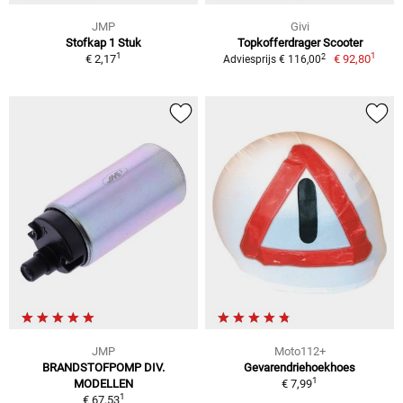
JMP
Givi
Stofkap 1 Stuk
Topkofferdrager Scooter
1
1
2
€ 2,17
€ 92,80
Adviesprijs € 116,00
JMP
Moto112+
BRANDSTOFPOMP DIV.
Gevarendriehoekhoes
1
MODELLEN
€ 7,99
1
€ 67,53