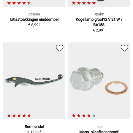
Athena
Spahn
Uitlaatpakkingen einddemper
Kogellamp groot12 V 21 W /
1
€ 8,99
BA15S
1
€ 2,99
Remhendel
Louis
1
€ 19,99
Magn. olieaftapschroef