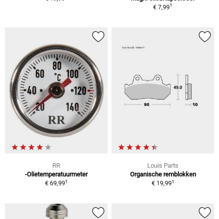
1
€ 7,99
RR
Louis Parts
-Olietemperatuurmeter
Organische remblokken
1
1
€ 69,99
€ 19,99