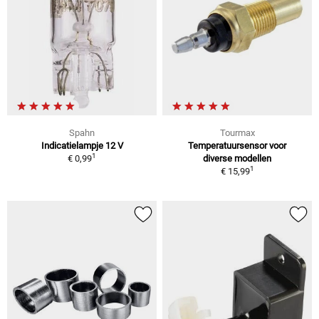
Spahn
Tourmax
Indicatielampje 12 V
Temperatuursensor voor
1
€ 0,99
diverse modellen
1
€ 15,99