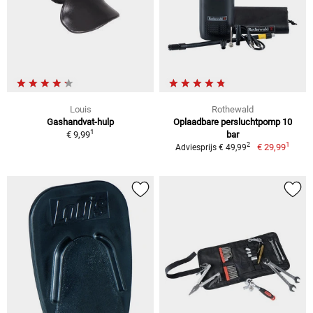
Louis
Rothewald
Gashandvat-hulp
Oplaadbare persluchtpomp 10
1
€ 9,99
bar
1
2
€ 29,99
Adviesprijs € 49,99