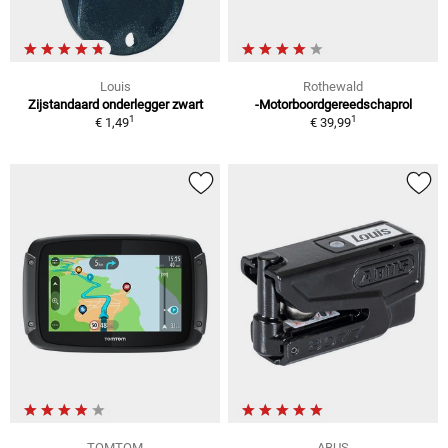
Louis
Rothewald
Zijstandaard onderlegger zwart
-Motorboordgereedschaprol
1
1
€ 1,49
€ 39,99
TOMTOM
ABUS