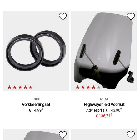
saito
MRA
Vorkkeerringset
Highwayshield Voorruit
1
2
€ 14,99
Adviesprijs € 143,90
1
€ 136,71