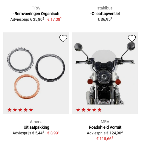
TRW
stahlbus
-Remvoeringen Organisch
-Olieaftapventiel
1
1
2
€ 17,08
€ 36,95
Adviesprijs € 35,80
Athena
MRA
Uitlaatpakking
Roadshield Vorruit
1
2
2
€ 3,99
Adviesprijs € 5,44
Adviesprijs € 124,90
1
€ 118,66