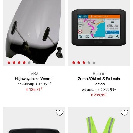
MRA
Garmin
Highwayshield Voorruit
Zumo 396Lmt-S Eu Louis
2
Edition
Adviesprijs € 143,90
1
2
€ 136,71
Adviesprijs € 399,99
1
€ 299,99