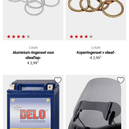
Louis
Louis
Aluminium ringenset voor
Koperringenset v olieaf-
1
olieaftap-
€ 2,99
1
€ 2,99