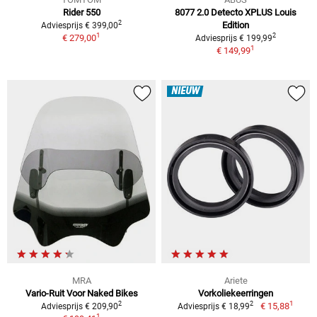
Rider 550
8077 2.0 Detecto XPLUS Louis
2
Edition
Adviesprijs € 399,00
1
2
€ 279,00
Adviesprijs € 199,99
1
€ 149,99
NIEUW
MRA
Ariete
Vario-Ruit Voor Naked Bikes
Vorkoliekeerringen
1
2
2
€ 15,88
Adviesprijs € 209,90
Adviesprijs € 18,99
1