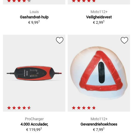
Louis
Moto112+
Gashandvat-hulp
Veiligheidsvest
1
1
€ 9,99
€ 2,99
ProCharger
Moto112+
4.000 Acculader,
Gevarendriehoekhoes
1
1
€ 119,99
€ 7,99