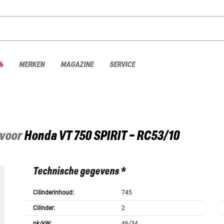
%
MERKEN
MAGAZINE
SERVICE
 voor
Honda
VT 750 SPIRIT - RC53/10
Technische gegevens *
Cilinderinhoud:
745
Cilinder:
2
pk/kW:
46/34