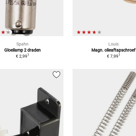
Spahn
Louis
Gloeilamp 2 draden
Magn. olieaftapschroef
1
1
€ 2,99
€ 7,99