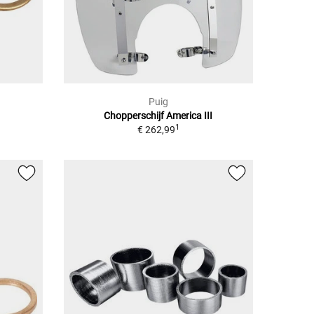
Puig
Chopperschijf America III
1
€ 262,99