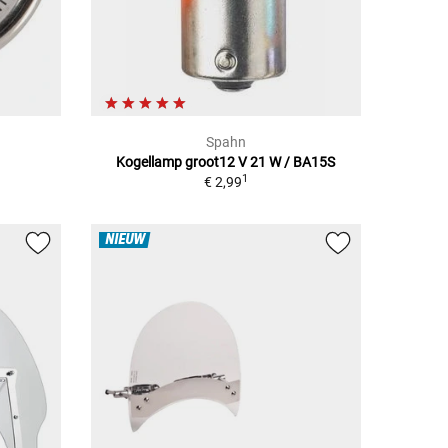
Spahn
Kogellamp groot12 V 21 W / BA15S
1
€ 2,99
NIEUW