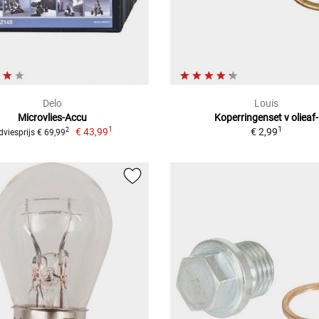
Delo
Louis
Microvlies-Accu
Koperringenset v olieaf-
1
1
€ 43,99
€ 2,99
2
dviesprijs € 69,99