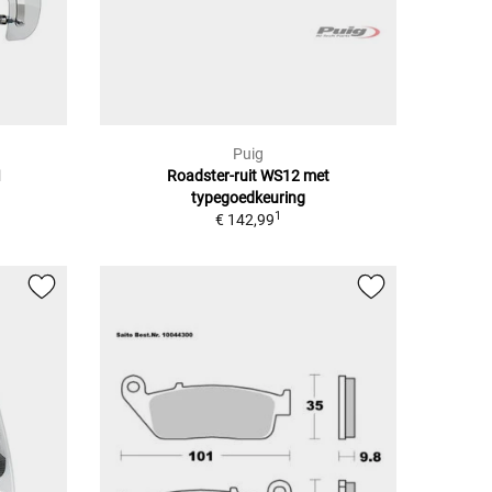
Puig
I
Roadster-ruit WS12 met
typegoedkeuring
1
€ 142,99