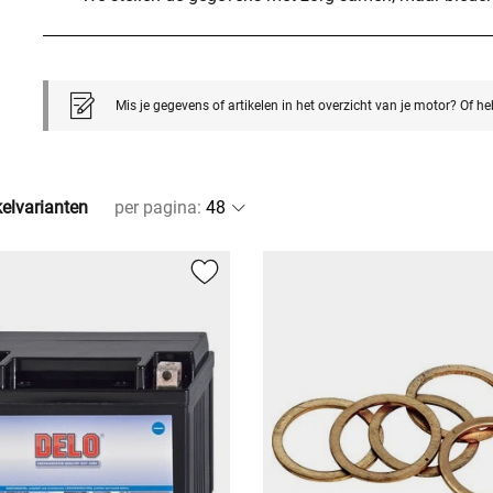
Mis je gegevens of artikelen in het overzicht van je motor? Of h
kelvarianten
per pagina
: