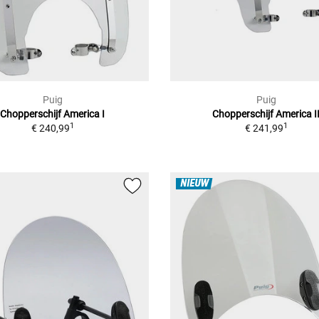
Puig
Puig
Chopperschijf America I
Chopperschijf America I
1
1
€ 240,99
€ 241,99
NIEUW