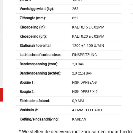
Voertuiggewicht (kg):
263
Zithoogte (mm):
652
Klepspeling (in):
KALT 0,15 ± 0,02MM
Klepspeling (uit):
KALT 0,20 ± 0,02MM
Stationair toerental:
1200 +/- 100 U/MIN
Luchtschroef carburateur:
EINSPRITZUNG
Bandenspanning (voor):
2,0 BAR
Bandenspanning (achter):
2,0 (2,5) BAR
Bougie 1:
NGK DPR8EA-9
Bougie 2:
NGK DPR8EIX-9
Elektrodenafstand:
0,9 MM
Vorkbuis Ø:
41 MM TELEGABEL
Ketting/eindaandrijving:
KARDAN
* We stellen de gegevens met zorg samen, maar bieden