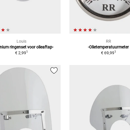
Louis
RR
nium ringenset voor olieaftap-
-Olietemperatuurmeter
1
1
€ 2,99
€ 69,99