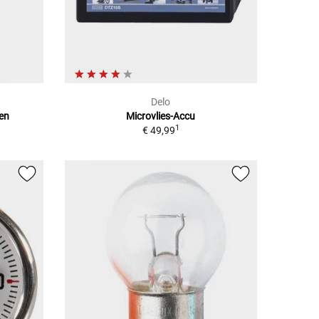
Delo
en
Microvlies-Accu
1
€ 49,99