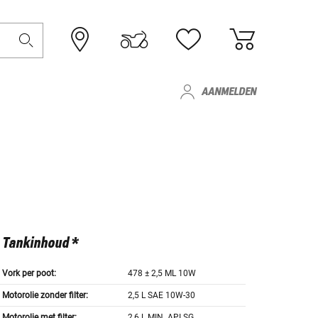
AANMELDEN
Tankinhoud *
Vork per poot:
478 ± 2,5 ML 10W
Motorolie zonder filter:
2,5 L SAE 10W-30
Motorolie met filter:
2,6 L MIN. API SG