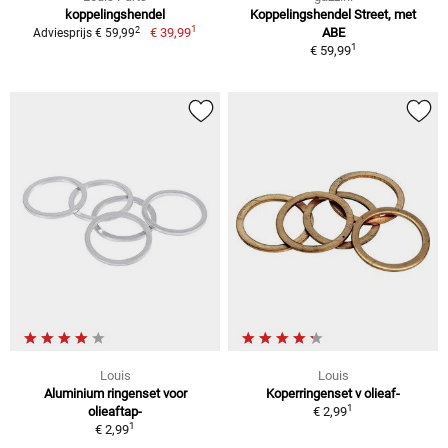
koppelingshendel
Koppelingshendel Street, met
1
2
€ 39,99
ABE
Adviesprijs € 59,99
1
€ 59,99
Louis
Louis
Aluminium ringenset voor
Koperringenset v olieaf-
1
olieaftap-
€ 2,99
1
€ 2,99