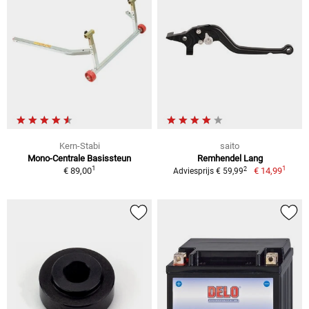
Kern-Stabi
saito
Mono-Centrale Basissteun
Remhendel Lang
1
1
2
€ 89,00
€ 14,99
Adviesprijs € 59,99