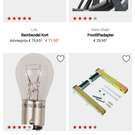
LSL
Kern-Stabi
Remhendel Kort
Frontliftadapter
1
1
2
€ 71,95
€ 29,95
Adviesprijs € 79,95