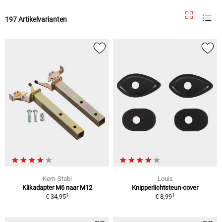
197 Artikelvarianten
Kern-Stabi
Louis
Klikadapter M6 naar M12
Knipperlichtsteun-cover
1
1
€ 34,95
€ 8,99