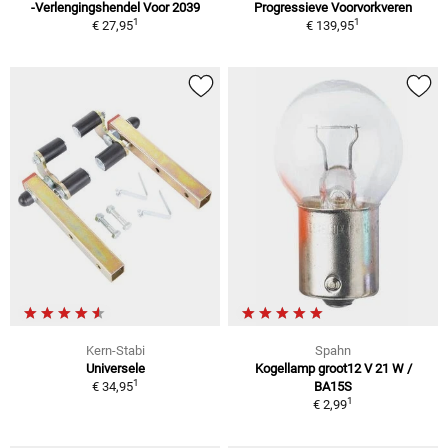
-Verlengingshendel Voor 2039
Progressieve Voorvorkveren
1
1
€ 27,95
€ 139,95
Kern-Stabi
Spahn
Universele
Kogellamp groot12 V 21 W /
1
€ 34,95
BA15S
1
€ 2,99