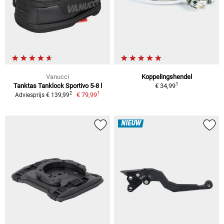
Vanucci
Koppelingshendel
1
Tanktas Tanklock Sportivo 5-8 l
€ 34,99
1
2
€ 79,99
Adviesprijs € 139,99
NIEUW