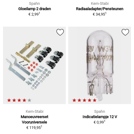
Spahn
Kern-Stabi
Gloeilamp 2 draden
Radiaaladapter/Pensteunen
1
1
€ 2,99
€ 34,95
Kern-Stabi
Spahn
Manoeuvreerset
Indicatielampje 12 V
1
Vooruniversele
€ 0,99
1
€ 119,95