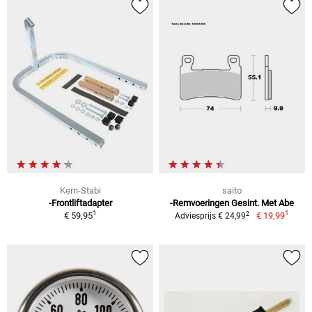
Kern-Stabi
saito
-Frontliftadapter
-Remvoeringen Gesint. Met Abe
1
1
2
€ 59,95
€ 19,99
Adviesprijs € 24,99