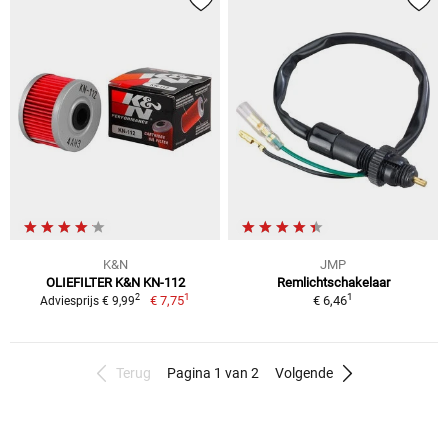
K&N
JMP
OLIEFILTER K&N KN-112
Remlichtschakelaar
1
1
2
€ 7,75
€ 6,46
Adviesprijs € 9,99
Terug
Pagina 1 van 2
Volgende