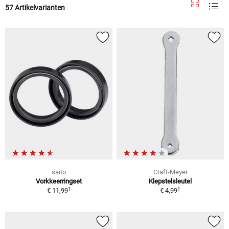
57 Artikelvarianten
saito
Craft-Meyer
Vorkkeerringset
Klepstelsleutel
1
1
€ 11,99
€ 4,99