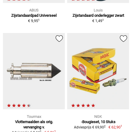
ABUS
Louis
Zijstandaardpad Universeel
Zijstandaard onderlegger zwart
1
1
€ 9,95
€ 1,49
Tourmax
NGK
Vlotternaalden als orig.
-Bougieset, 10 Stuks
1
2
vervanging v.
€ 62,90
Adviesprijs € 69,90
1
2