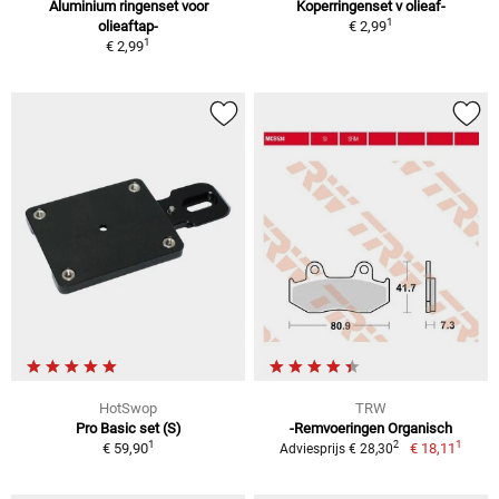
Aluminium ringenset voor
Koperringenset v olieaf-
1
olieaftap-
€ 2,99
1
€ 2,99
HotSwop
TRW
Pro Basic set (S)
-Remvoeringen Organisch
1
1
2
€ 59,90
€ 18,11
Adviesprijs € 28,30