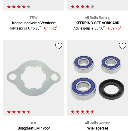
TRW
All Balls Racing
Koppelingsveren Versterkt
KEERRING-SET VORK ABR
1
1
2
2
€ 11,42
€ 39,75
Adviesprijs € 16,80
Adviesprijs € 50,56
JMP
All Balls Racing
Borgplaat JMP voor
Wiellagerset