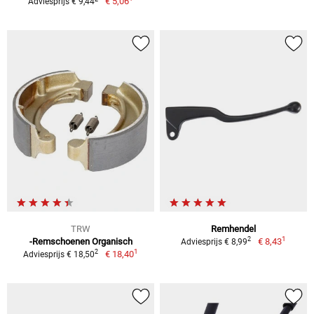
€ 5,06
Adviesprijs € 9,44
TRW
Remhendel
1
2
-Remschoenen Organisch
€ 8,43
Adviesprijs € 8,99
1
2
€ 18,40
Adviesprijs € 18,50