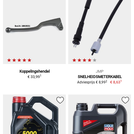
Koppelingshendel
JMP
1
€ 33,99
SNELHEIDSMETERKABEL
1
2
€ 8,63
Adviesprijs € 8,99