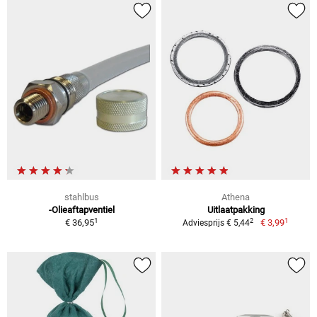
stahlbus
Athena
-Olieaftapventiel
Uitlaatpakking
1
1
2
€ 36,95
€ 3,99
Adviesprijs € 5,44