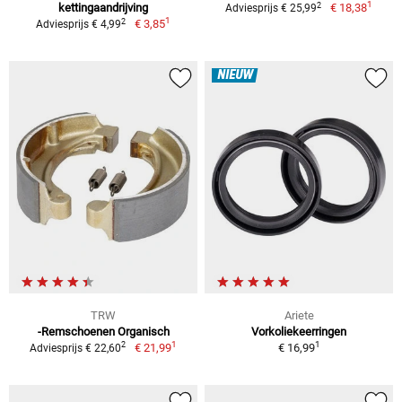
1
2
kettingaandrijving
€ 18,38
Adviesprijs € 25,99
1
2
€ 3,85
Adviesprijs € 4,99
NIEUW
TRW
Ariete
-Remschoenen Organisch
Vorkoliekeerringen
1
1
2
€ 21,99
€ 16,99
Adviesprijs € 22,60