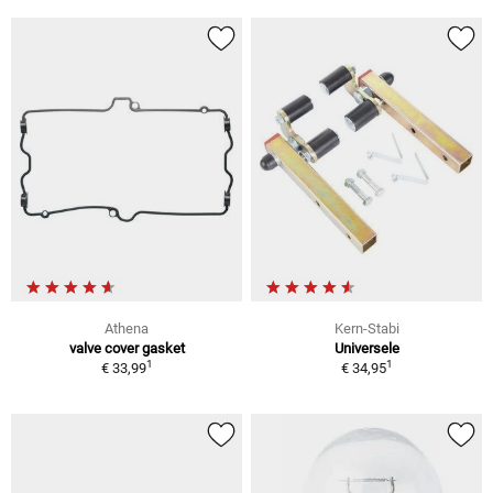
Athena
Kern-Stabi
valve cover gasket
Universele
1
1
€ 33,99
€ 34,95