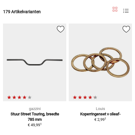
179 Artikelvarianten
gazzini
Louis
Stuur Street Touring, breedte
Koperringenset v olieaf-
1
785 mm
€ 2,99
1
€ 49,99