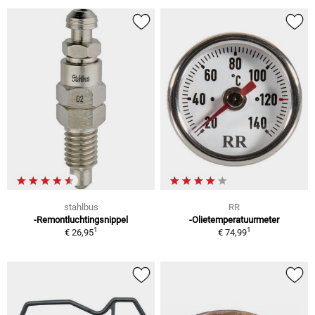
stahlbus
RR
-Remontluchtingsnippel
-Olietemperatuurmeter
1
1
€ 26,95
€ 74,99