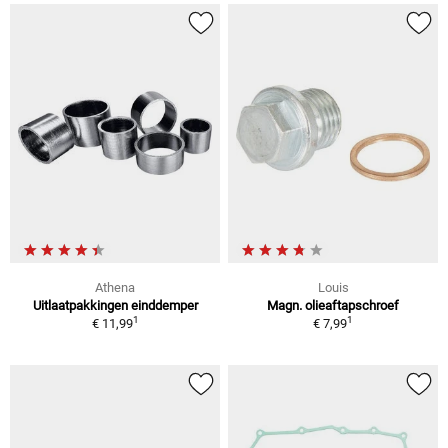
Athena
Louis
Uitlaatpakkingen einddemper
Magn. olieaftapschroef
1
1
€ 11,99
€ 7,99