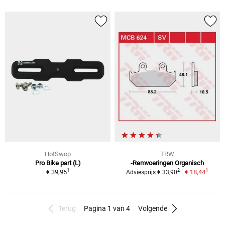
HotSwop
TRW
Pro Bike part (L)
-Remvoeringen Organisch
1
1
2
€ 39,95
€ 18,44
Adviesprijs € 33,90
Terug
Pagina 1 van 4
Volgende