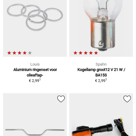
Louis
Spahn
Aluminium ringenset voor
Kogellamp groot12 V 21 W /
olieaftap-
BA15S
1
1
€ 2,99
€ 2,99