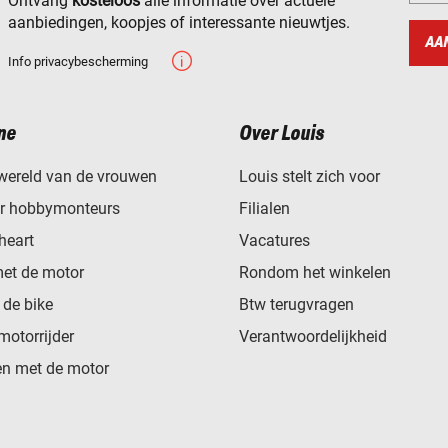
Ontvang
kosteloos
alle informatie over actuele
aanbiedingen, koopjes of interessante nieuwtjes.
AA
Info privacybescherming
ne
Over Louis
wereld van de vrouwen
Louis stelt zich voor
or hobbymonteurs
Filialen
heart
Vacatures
met de motor
Rondom het winkelen
de bike
Btw terugvragen
motorrijder
Verantwoordelijkheid
n met de motor