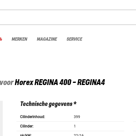
%
MERKEN
MAGAZINE
SERVICE
 voor
Horex
REGINA 400 - REGINA4
Technische gegevens *
Cilinderinhoud:
399
Cilinder:
1
pk/kW:
22/16