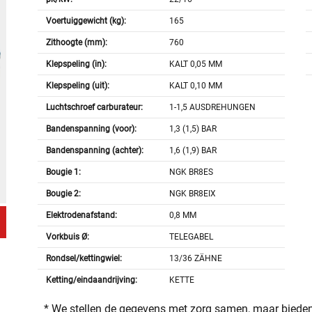
Voertuiggewicht (kg):
165
Zithoogte (mm):
760
Klepspeling (in):
KALT 0,05 MM
Klepspeling (uit):
KALT 0,10 MM
Luchtschroef carburateur:
1-1,5 AUSDREHUNGEN
Bandenspanning (voor):
1,3 (1,5) BAR
Bandenspanning (achter):
1,6 (1,9) BAR
Bougie 1:
NGK BR8ES
Bougie 2:
NGK BR8EIX
Elektrodenafstand:
0,8 MM
Vorkbuis Ø:
TELEGABEL
Rondsel/kettingwiel:
13/36 ZÄHNE
Ketting/eindaandrijving:
KETTE
* We stellen de gegevens met zorg samen, maar bieden