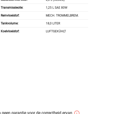
Transmissieolie:
1,25 L SAE 80W
Remvloeistof:
MECH. TROMMELBREM.
Tankvolume:
18,0 LITER
Koelvloeistof:
LUFTGEKÜHLT
 geen garantie voor de correctheid ervan