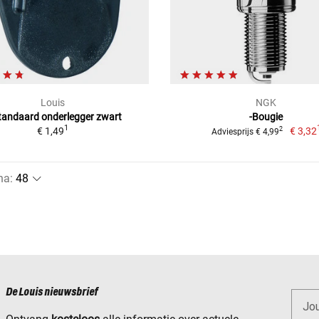
Louis
NGK
standaard onderlegger zwart
-Bougie
1
€ 1,49
€ 3,32
2
Adviesprijs € 4,99
na
:
De Louis nieuwsbrief
Jo