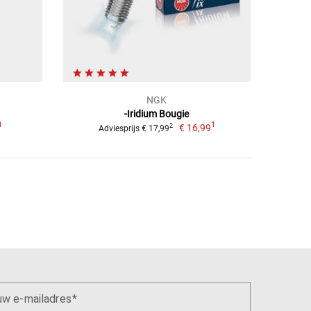
NGK
-Iridium Bougie
1
1
€ 16,99
2
Adviesprijs € 17,99
uw e-mailadres