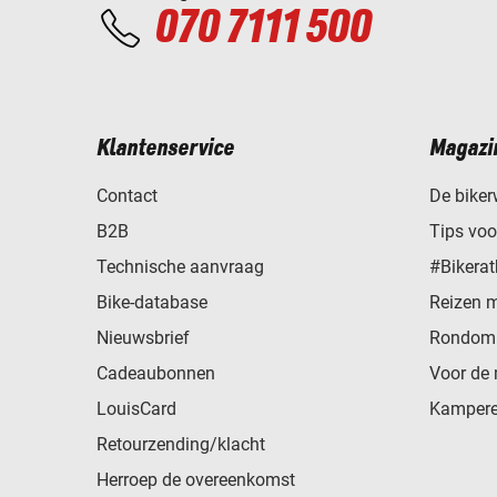
070 7111 500
Klantenservice
Magazi
Contact
De biker
B2B
Tips vo
Technische aanvraag
#Bikerat
Bike-database
Reizen 
Nieuwsbrief
Rondom 
Cadeaubonnen
Voor de 
LouisCard
Kampere
Retourzending/klacht
Herroep de overeenkomst