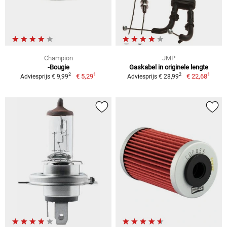
Champion
JMP
-Bougie
Gaskabel in originele lengte
1
1
2
2
€ 5,29
€ 22,68
Adviesprijs € 9,99
Adviesprijs € 28,99