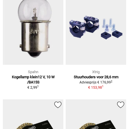
Spahn
Xtrig
Kogellamp klein12 V, 10 W
Stuurhouders voor 28,6 mm
2
/BA15S
Adviesprijs € 176,99
1
1
€ 2,99
€ 153,98