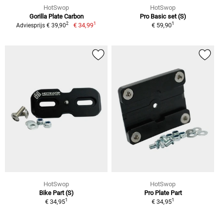
HotSwop
HotSwop
Gorilla Plate Carbon
Pro Basic set (S)
1
1
2
€ 34,99
€ 59,90
Adviesprijs € 39,90
HotSwop
HotSwop
Bike Part (S)
Pro Plate Part
1
1
€ 34,95
€ 34,95