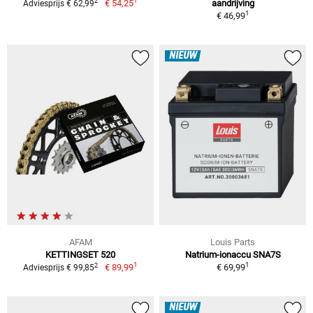
1
2
€ 54,25
aandrijving
Adviesprijs € 62,99
1
€ 46,99
NIEUW
AFAM
Louis Parts
KETTINGSET 520
Natrium-ionaccu SNA7S
1
1
2
€ 89,99
€ 69,99
Adviesprijs € 99,85
NIEUW