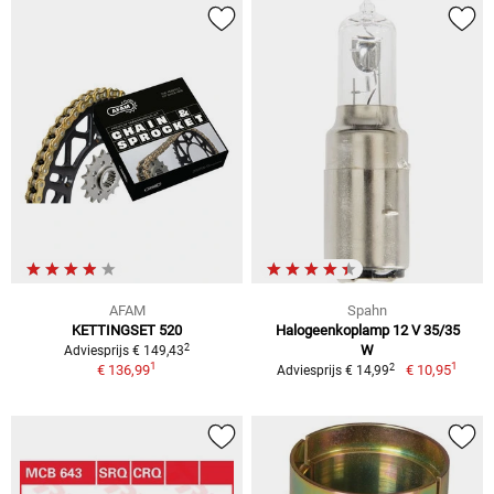
AFAM
Spahn
KETTINGSET 520
Halogeenkoplamp 12 V 35/35
2
W
Adviesprijs € 149,43
1
1
2
€ 136,99
€ 10,95
Adviesprijs € 14,99