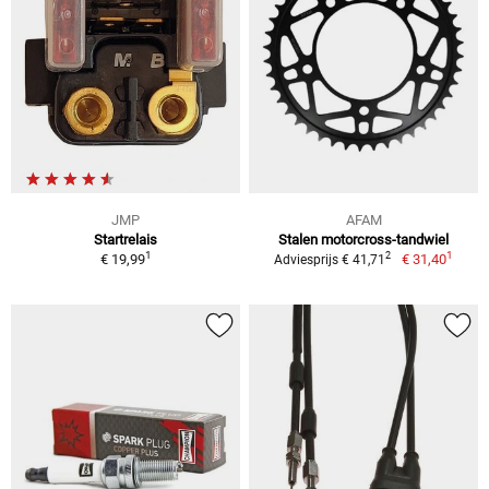
JMP
AFAM
Startrelais
Stalen motorcross-tandwiel
1
1
2
€ 19,99
€ 31,40
Adviesprijs € 41,71