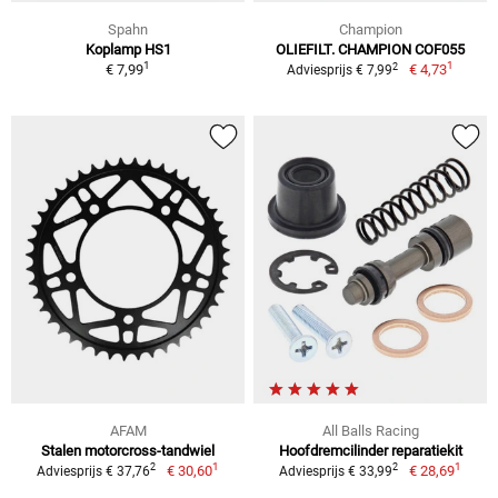
Spahn
Champion
Koplamp HS1
OLIEFILT. CHAMPION COF055
1
1
2
€ 7,99
€ 4,73
Adviesprijs € 7,99
AFAM
All Balls Racing
Stalen motorcross-tandwiel
Hoofdremcilinder reparatiekit
1
1
2
2
€ 30,60
€ 28,69
Adviesprijs € 37,76
Adviesprijs € 33,99