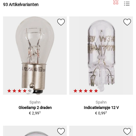
93 Artikelvarianten
Spahn
Spahn
Gloeilamp 2 draden
Indicatielampje 12 V
1
1
€ 2,99
€ 0,99