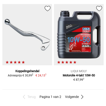
Koppelingshendel
LIQUI MOLY
1
2
€ 24,13
Motorolie 4-takt 10W-50
Adviesprijs € 30,99
1
€ 87,99
Terug
Pagina 1 van 2
Volgende