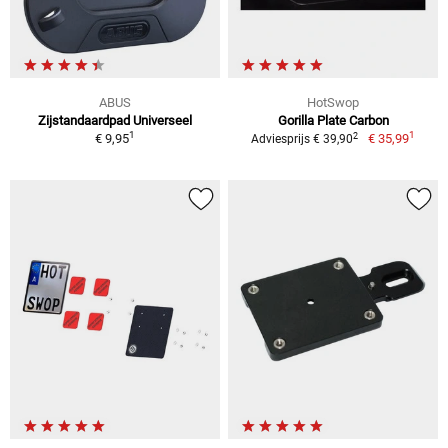
ABUS
HotSwop
Zijstandaardpad Universeel
Gorilla Plate Carbon
1
1
2
€ 9,95
€ 35,99
Adviesprijs € 39,90