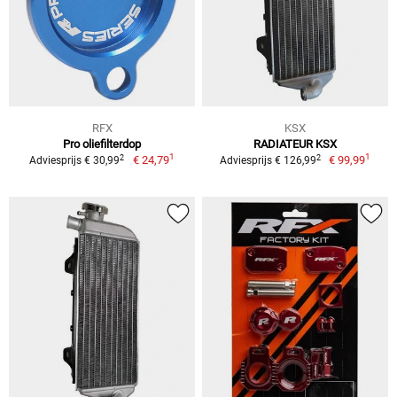
RFX
KSX
Pro oliefilterdop
RADIATEUR KSX
1
1
2
2
€ 24,79
€ 99,99
Adviesprijs € 30,99
Adviesprijs € 126,99