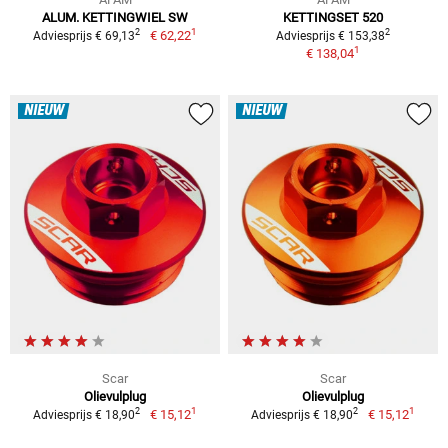
ALUM. KETTINGWIEL SW
KETTINGSET 520
1
2
2
€ 62,22
Adviesprijs € 69,13
Adviesprijs € 153,38
1
€ 138,04
NIEUW
NIEUW
Scar
Scar
Olievulplug
Olievulplug
1
1
2
2
€ 15,12
€ 15,12
Adviesprijs € 18,90
Adviesprijs € 18,90