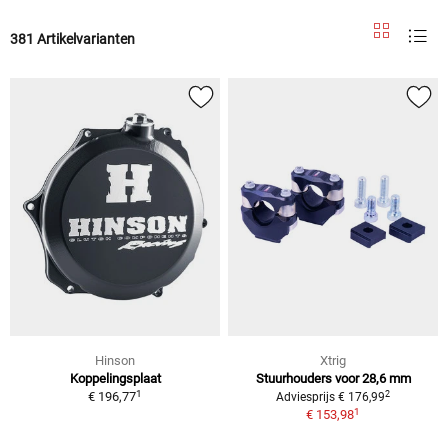
381 Artikelvarianten
Hinson
Xtrig
Koppelingsplaat
Stuurhouders voor 28,6 mm
1
2
€ 196,77
Adviesprijs € 176,99
1
€ 153,98