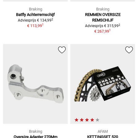
Braking
Braking
Batfly Achterremschijf
REMMEN OVERSIZE
2
REMSCHIJF
Adviesprijs € 134,99
1
2
€ 113,99
Adviesprijs € 315,99
1
€ 267,99
Braking
AFAM
Oversize Adapter 270Mm
KETTINGSET 520