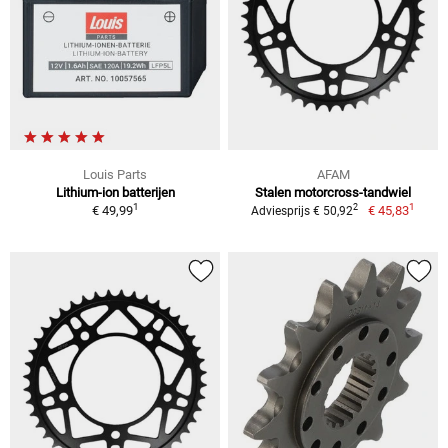
Louis Parts
AFAM
Lithium-ion batterijen
Stalen motorcross-tandwiel
1
1
2
€ 49,99
€ 45,83
Adviesprijs € 50,92