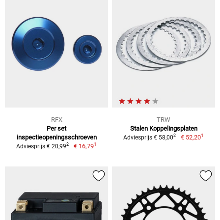
RFX
TRW
Per set
Stalen Koppelingsplaten
1
2
inspectieopeningsschroeven
€ 52,20
Adviesprijs € 58,00
1
2
€ 16,79
Adviesprijs € 20,99