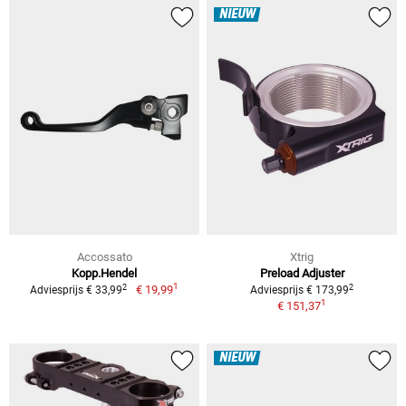
NIEUW
Accossato
Xtrig
Kopp.Hendel
Preload Adjuster
1
2
2
€ 19,99
Adviesprijs € 33,99
Adviesprijs € 173,99
1
€ 151,37
NIEUW