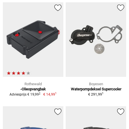
Rothewald
Boyesen
-Olieopvangbak
Waterpompdeksel Supercooler
1
1
2
€ 14,99
€ 291,99
Adviesprijs € 19,99