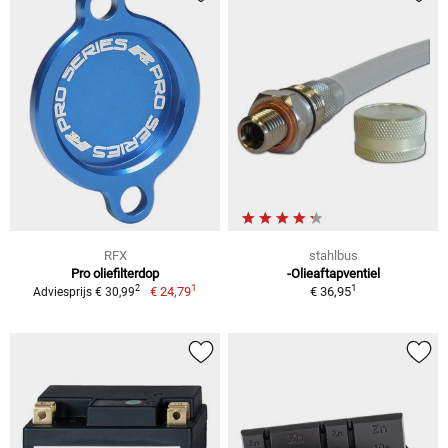
RFX
stahlbus
Pro oliefilterdop
-Olieaftapventiel
1
1
2
€ 24,79
€ 36,95
Adviesprijs € 30,99