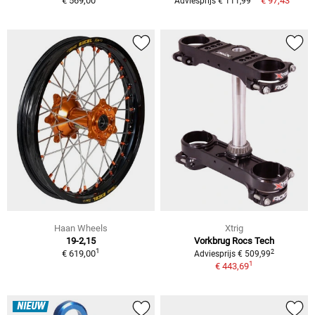
€ 569,00
€ 97,43
Adviesprijs € 111,99
Haan Wheels
Xtrig
19-2,15
Vorkbrug Rocs Tech
1
2
€ 619,00
Adviesprijs € 509,99
1
€ 443,69
NIEUW