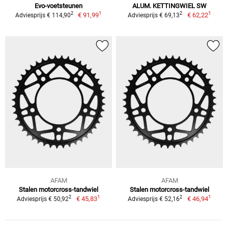
Evo-voetsteunen
ALUM. KETTINGWIEL SW
1
1
2
2
€ 91,99
€ 62,22
Adviesprijs € 114,90
Adviesprijs € 69,13
AFAM
AFAM
Stalen motorcross-tandwiel
Stalen motorcross-tandwiel
1
1
2
2
€ 45,83
€ 46,94
Adviesprijs € 50,92
Adviesprijs € 52,16