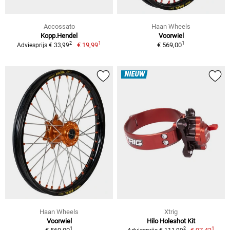
Accossato
Haan Wheels
Kopp.Hendel
Voorwiel
1
1
2
€ 19,99
€ 569,00
Adviesprijs € 33,99
NIEUW
Haan Wheels
Xtrig
Voorwiel
Hilo Holeshot Kit
1
1
2