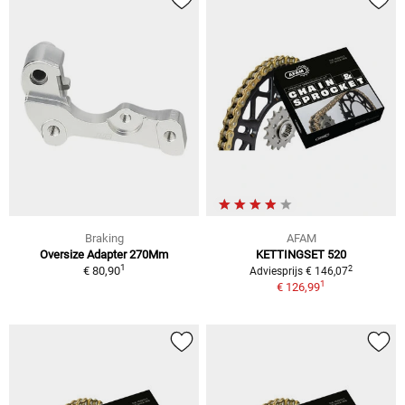
Braking
AFAM
Oversize Adapter 270Mm
KETTINGSET 520
1
2
€ 80,90
Adviesprijs € 146,07
1
€ 126,99