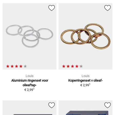
Louis
Louis
Aluminium ringenset voor
Koperringenset v olieaf-
1
olieaftap-
€ 2,99
1
€ 2,99