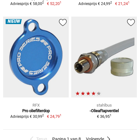
1
1
2
2
€ 52,20
€ 21,24
Adviesprijs € 58,00
Adviesprijs € 24,99
NIEUW
RFX
stahlbus
Pro oliefilterdop
-Olieaftapventiel
1
1
2
€ 24,79
€ 36,95
Adviesprijs € 30,99
Terug
Pagina 1 van 8
Volgende