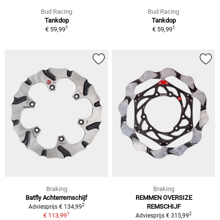
Bud Racing
Bud Racing
Tankdop
Tankdop
1
1
€ 59,99
€ 59,99
Braking
Braking
Batfly Achterremschijf
REMMEN OVERSIZE
2
REMSCHIJF
Adviesprijs € 134,99
1
2
€ 113,99
Adviesprijs € 315,99