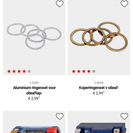
Louis
Louis
Aluminium ringenset voor
Koperringenset v olieaf-
1
olieaftap-
€ 2,99
1
€ 2,99