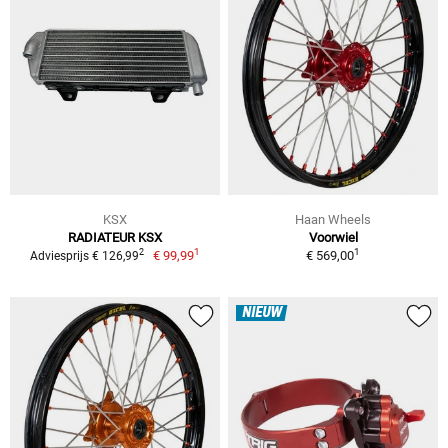
KSX
Haan Wheels
RADIATEUR KSX
Voorwiel
1
1
2
€ 99,99
€ 569,00
Adviesprijs € 126,99
NIEUW