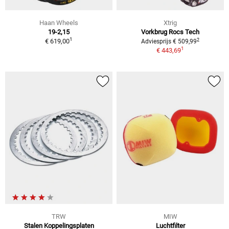
Haan Wheels
Xtrig
19-2,15
Vorkbrug Rocs Tech
1
2
€ 619,00
Adviesprijs € 509,99
1
€ 443,69
TRW
MIW
Stalen Koppelingsplaten
Luchtfilter