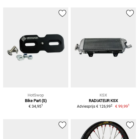
HotSwop
KSX
Bike Part (S)
RADIATEUR KSX
1
1
2
€ 34,95
€ 99,99
Adviesprijs € 126,99