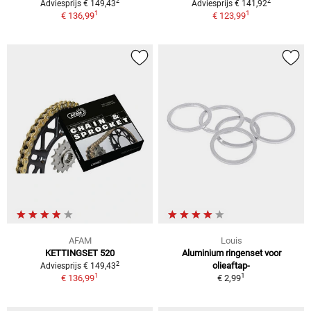
2
2
Adviesprijs € 149,43
Adviesprijs € 141,92
1
1
€ 136,99
€ 123,99
AFAM
Louis
KETTINGSET 520
Aluminium ringenset voor
2
olieaftap-
Adviesprijs € 149,43
1
1
€ 136,99
€ 2,99