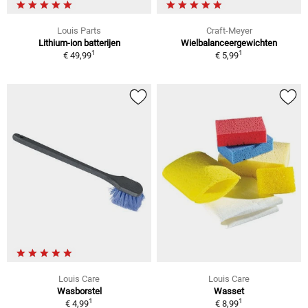
Louis Parts
Craft-Meyer
Lithium-ion batterijen
Wielbalanceergewichten
1
1
€ 49,99
€ 5,99
Louis Care
Louis Care
Wasborstel
Wasset
1
1
€ 4,99
€ 8,99