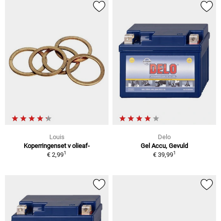
Louis
Delo
Koperringenset v olieaf-
Gel Accu, Gevuld
1
1
€ 2,99
€ 39,99