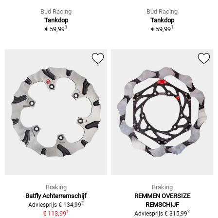
Bud Racing
Bud Racing
Tankdop
Tankdop
1
1
€ 59,99
€ 59,99
Braking
Braking
Batfly Achterremschijf
REMMEN OVERSIZE
2
REMSCHIJF
Adviesprijs € 134,99
1
2
€ 113,99
Adviesprijs € 315,99