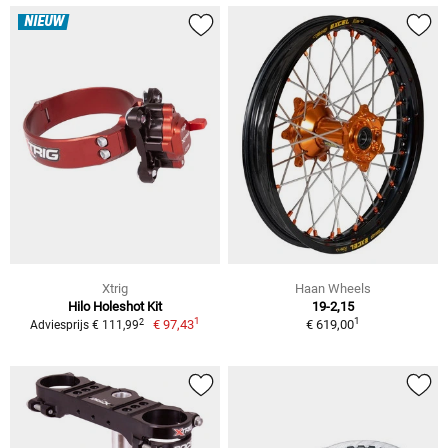
NIEUW
Xtrig
Haan Wheels
Hilo Holeshot Kit
19-2,15
1
1
2
€ 97,43
€ 619,00
Adviesprijs € 111,99