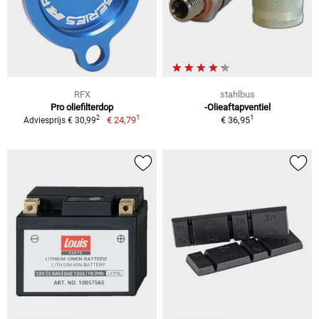
RFX
stahlbus
Pro oliefilterdop
-Olieaftapventiel
1
1
2
€ 24,79
€ 36,95
Adviesprijs € 30,99