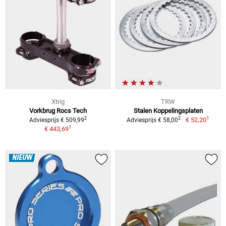
Xtrig
TRW
Vorkbrug Rocs Tech
Stalen Koppelingsplaten
1
2
2
€ 52,20
Adviesprijs € 509,99
Adviesprijs € 58,00
1
€ 443,69
NIEUW