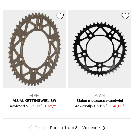
AFAM
AFAM
ALUM. KETTINGWIEL SW
Stalen motorcross-tandwiel
1
1
2
2
€ 62,22
€ 45,83
Adviesprijs € 69,13
Adviesprijs € 50,92
Terug
Pagina 1 van 8
Volgende