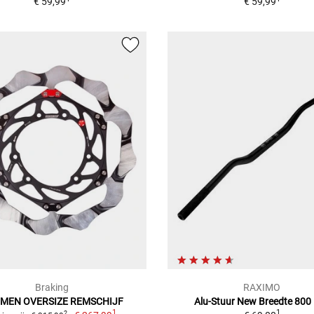
€ 59,99
€ 59,99
Braking
RAXIMO
MEN OVERSIZE REMSCHIJF
Alu-Stuur New Breedte 80
1
1
2