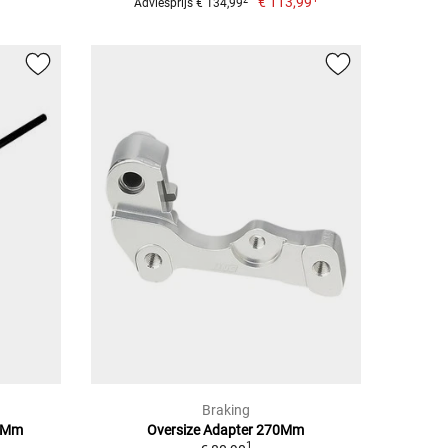
€ 113,99
Adviesprijs € 134,99
Braking
0 Mm
Oversize Adapter 270Mm
1