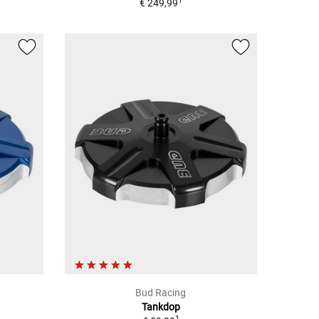
1
€ 249,99
Bud Racing
Tankdop
1