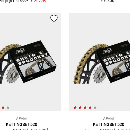
€ 267,99
€ 69,00
iesprijs € 315,99
AFAM
AFAM
KETTINGSET 520
KETTINGSET 520
1
2
2