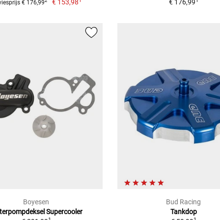
1
1
€ 153,98
€ 176,99
2
iesprijs € 176,99
Boyesen
Bud Racing
terpompdeksel Supercooler
Tankdop
1
1