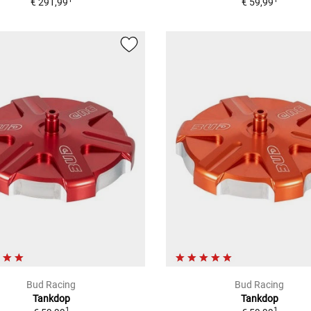
€ 291,99
€ 59,99
Bud Racing
Bud Racing
Tankdop
Tankdop
1
1