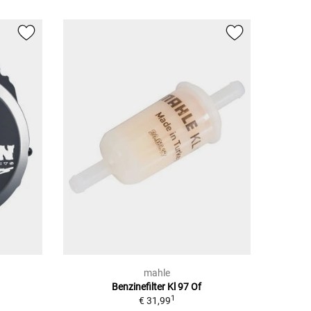
mahle
Benzinefilter Kl 97 Of
1
€ 31,99