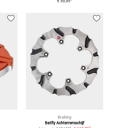
€ 59,99
Braking
Batfly Achterremschijf
1
2