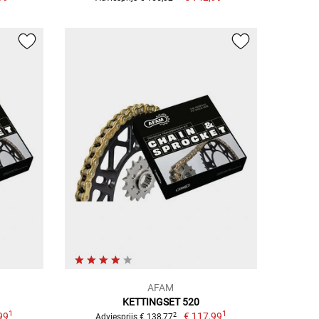
AFAM
KETTINGSET 520
1
1
99
€ 117,99
2
Adviesprijs € 138,77