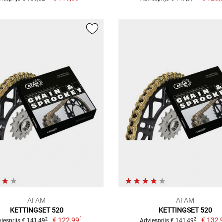
AFAM
AFAM
KETTINGSET 520
KETTINGSET 520
1
€ 122,99
€ 132,
2
2
iesprijs € 141,49
Adviesprijs € 141,49