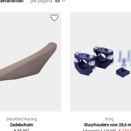
kelvarianten
per pagina
:
Blackbird Racing
Xtrig
Zadelschuim
Stuurhouders voor 28,6 
1
€ 55,99
€ 153,
2
Adviesprijs € 176,99