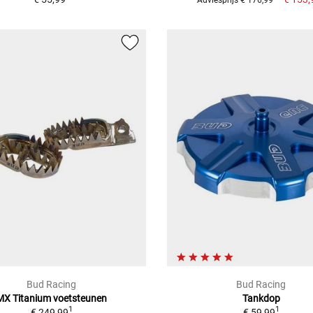
Bud Racing
Bud Racing
MX Titanium voetsteunen
Tankdop
1
1
€ 249,99
€ 59,99