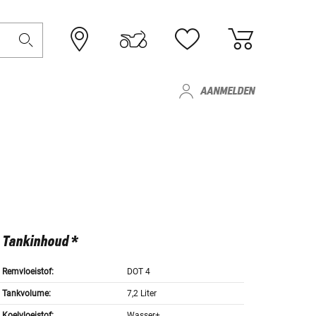
AANMELDEN
Tankinhoud *
Remvloeistof:
DOT 4
Tankvolume:
7,2 Liter
Koelvloeistof:
Wasser+