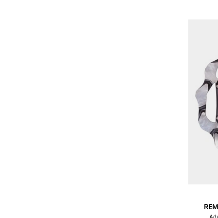
REM
Adv