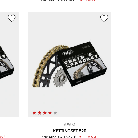
AFAM
KETTINGSET 520
1
1
99
€ 136,99
2
Adviesprijs € 152,70