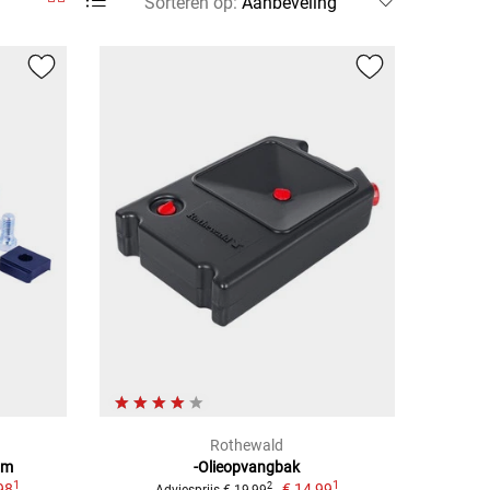
Sorteren op
:
Rothewald
mm
-Olieopvangbak
1
1
98
€ 14,99
2
Adviesprijs € 19,99