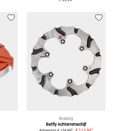
Braking
Batfly Achterremschijf
1
€ 113,99
2
Adviesprijs € 134,99