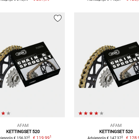
AFAM
AFAM
KETTINGSET 520
KETTINGSET 520
1
€ 119,99
€ 128,
2
2
iesprijs € 156,32
Adviesprijs € 147,37