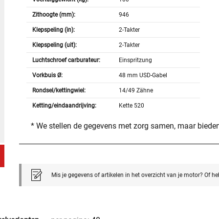
Zithoogte (mm):
946
Klepspeling (in):
2-Takter
Klepspeling (uit):
2-Takter
Luchtschroef carburateur:
Einspritzung
Vorkbuis Ø:
48 mm USD-Gabel
Rondsel/kettingwiel:
14/49 Zähne
Ketting/eindaandrijving:
Kette 520
* We stellen de gegevens met zorg samen, maar bieden
Mis je gegevens of artikelen in het overzicht van je motor? Of h