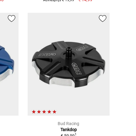
Bud Racing
Tankdop
1
€ 59,99