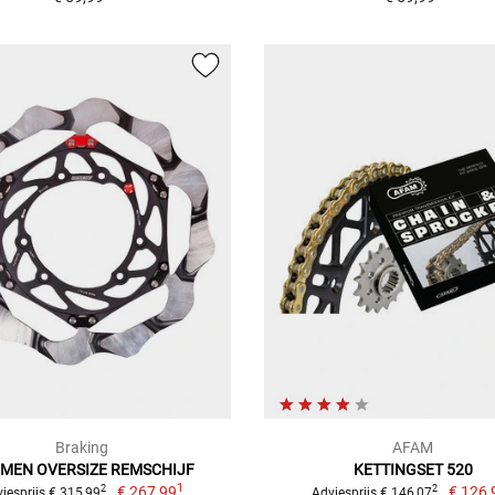
Braking
AFAM
MEN OVERSIZE REMSCHIJF
KETTINGSET 520
1
€ 267,99
€ 126,
2
2
iesprijs € 315,99
Adviesprijs € 146,07