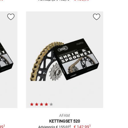
AFAM
KETTINGSET 520
1
1
99
€ 142,99
2
Adviesprijs € 155,02