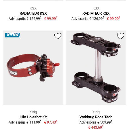
KSX
KSX
RADIATEUR KSX
RADIATEUR KSX
1
1
2
2
€ 99,99
€ 99,99
Adviesprijs € 126,99
Adviesprijs € 126,99
NIEUW
Xtrig
Xtrig
Hilo Holeshot Kit
Vorkbrug Rocs Tech
1
2
2
€ 97,43
Adviesprijs € 111,99
Adviesprijs € 509,99
1
€ 443,69