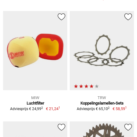
MIW
TRW
Luchtfilter
Koppelingslamellen-Sets
1
1
2
2
€ 21,24
€ 58,59
Adviesprijs € 24,99
Adviesprijs € 65,10