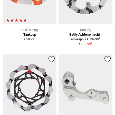
Bud Racing
Braking
Tankdop
Batfly Achterremschijf
1
2
€ 59,99
Adviesprijs € 134,99
1
€ 113,99