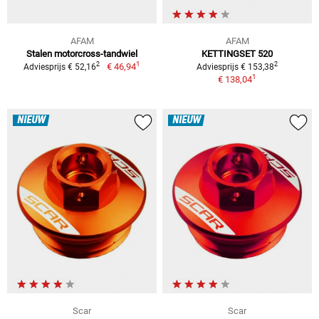
AFAM
AFAM
Stalen motorcross-tandwiel
KETTINGSET 520
1
2
2
€ 46,94
Adviesprijs € 52,16
Adviesprijs € 153,38
1
€ 138,04
NIEUW
NIEUW
Scar
Scar