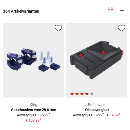
364 Artikelvarianten
Xtrig
Rothewald
Stuurhouders voor 28,6 mm
-Olieopvangbak
1
2
2
€ 14,99
Adviesprijs € 176,99
Adviesprijs € 19,99
1
€ 153,98