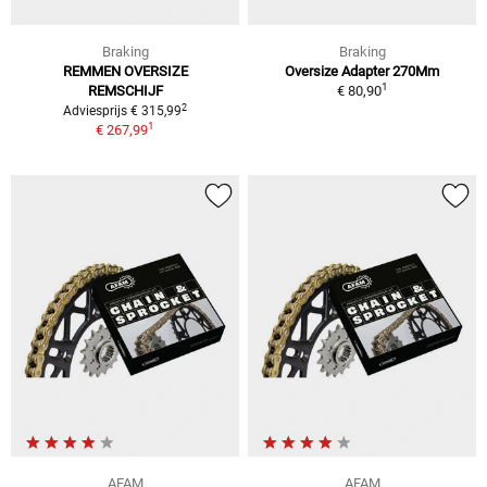
Braking
Braking
REMMEN OVERSIZE
Oversize Adapter 270Mm
1
REMSCHIJF
€ 80,90
2
Adviesprijs € 315,99
1
€ 267,99
AFAM
AFAM