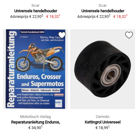
Scar
Scar
Universele hendelhouder
Universele hendelhouder
1
1
2
2
€ 18,32
€ 18,32
Adviesprijs € 22,90
Adviesprijs € 22,90
Motorbuch Verlag
Cemoto
Reparaturanleitung Enduros,
Kettingrol Universeel
1
1
€ 34,90
€ 18,99