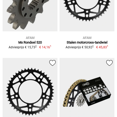
AFAM
AFAM
Mx Rondsel 520
Stalen motorcross-tandwiel
1
1
2
2
€ 14,16
€ 45,83
Adviesprijs € 15,73
Adviesprijs € 50,92