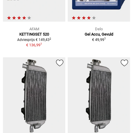
AFAM
Delo
KETTINGSET 520
Gel Accu, Gevuld
1
2
€ 49,99
Adviesprijs € 149,43
1
€ 136,99