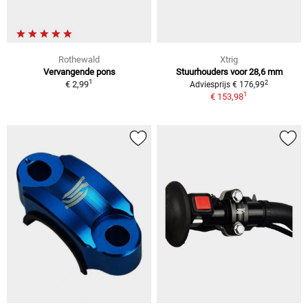
Rothewald
Xtrig
Vervangende pons
Stuurhouders voor 28,6 mm
1
2
€ 2,99
Adviesprijs € 176,99
1
€ 153,98