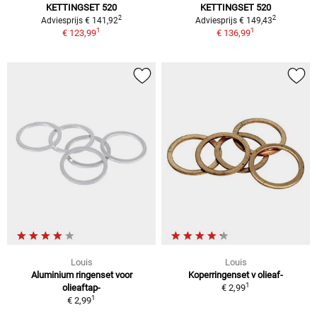
KETTINGSET 520
KETTINGSET 520
2
2
Adviesprijs € 141,92
Adviesprijs € 149,43
1
1
€ 123,99
€ 136,99
Louis
Louis
Aluminium ringenset voor
Koperringenset v olieaf-
1
olieaftap-
€ 2,99
1
€ 2,99