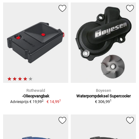
Rothewald
Boyesen
-Olieopvangbak
Waterpompdeksel Supercooler
1
1
2
€ 14,99
€ 306,99
Adviesprijs € 19,99