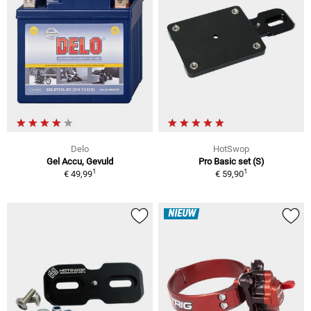
Delo
HotSwop
Gel Accu, Gevuld
Pro Basic set (S)
1
1
€ 49,99
€ 59,90
NIEUW