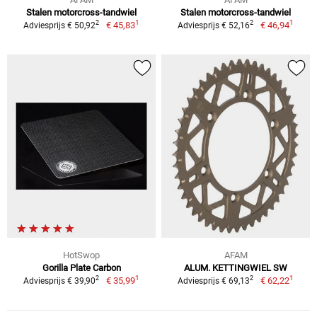
Stalen motorcross-tandwiel
Stalen motorcross-tandwiel
1
1
2
2
€ 45,83
€ 46,94
Adviesprijs € 50,92
Adviesprijs € 52,16
HotSwop
AFAM
Gorilla Plate Carbon
ALUM. KETTINGWIEL SW
1
1
2
2
€ 35,99
€ 62,22
Adviesprijs € 39,90
Adviesprijs € 69,13