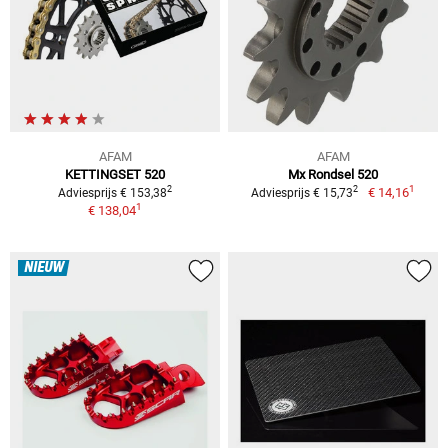
AFAM
AFAM
KETTINGSET 520
Mx Rondsel 520
1
2
2
€ 14,16
Adviesprijs € 153,38
Adviesprijs € 15,73
1
€ 138,04
NIEUW