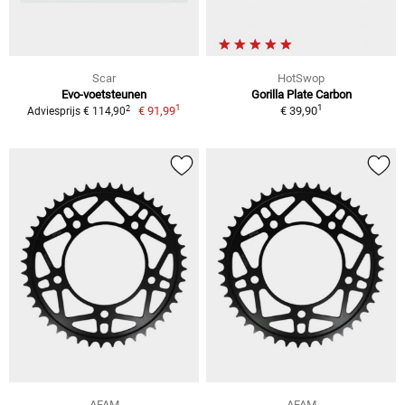
Scar
HotSwop
Evo-voetsteunen
Gorilla Plate Carbon
1
1
2
€ 91,99
€ 39,90
Adviesprijs € 114,90
AFAM
AFAM