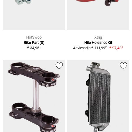
HotSwop
Xtrig
Bike Part (S)
Hilo Holeshot Kit
1
1
2
€ 34,95
€ 97,43
Adviesprijs € 111,99