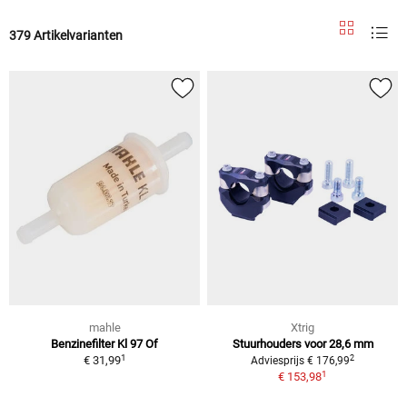
379 Artikelvarianten
mahle
Xtrig
Benzinefilter Kl 97 Of
Stuurhouders voor 28,6 mm
1
2
€ 31,99
Adviesprijs € 176,99
1
€ 153,98