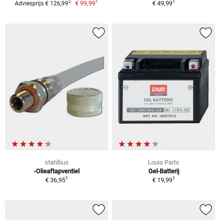
1
1
2
€ 99,99
€ 49,99
Adviesprijs € 126,99
stahlbus
Louis Parts
-Olieaftapventiel
Gel-Batterij
1
1
€ 36,95
€ 19,99